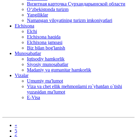
Визитная карточка Сурхандарьинской области
Oʻzbekistonda turizm
Yangiliklar
Namangan viloyatining turizm imkoniyatlari
Elchixona
Elchi
Elchixona haqida
Elchixona jamoasi
Biz bilan bog'lanish
Munosabatlar
Iqtisodiy hamkorlik
Siyosiy munosabatlar
Madaniy va gumanitar hamkorlik
Vizalar
Umumiy ma'lumot
Viza va chet ellik mehmonlarni ro`yhatdan o`tishi
yuzasidan ma'lumot
E-Visa
«
5
6