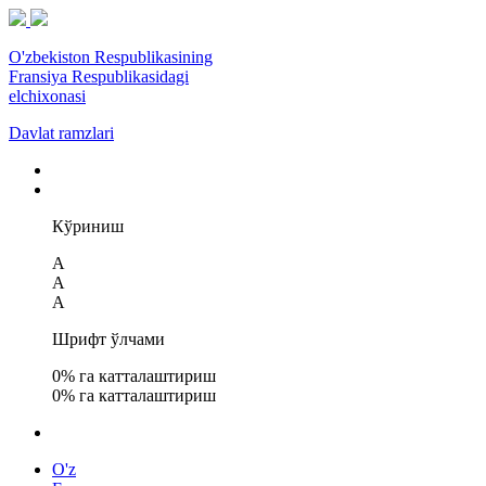
O'zbekiston Respublikasining
Fransiya Respublikasidagi
elchixonasi
Davlat ramzlari
Кўриниш
A
A
A
Шрифт ўлчами
0
% га катталаштириш
0
% га катталаштириш
O'z