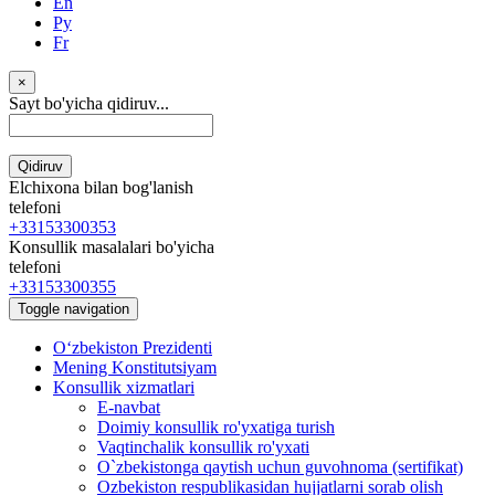
En
Ру
Fr
×
Sayt bo'yicha qidiruv...
Qidiruv
Elchixona bilan bog'lanish
telefoni
+33153300353
Konsullik masalalari bo'yicha
telefoni
+33153300355
Toggle navigation
Oʻzbekiston Prezidenti
Mening Konstitutsiyam
Konsullik xizmatlari
E-navbat
Doimiy konsullik ro'yxatiga turish
Vaqtinchalik konsullik ro'yxati
O`zbekistonga qaytish uchun guvohnoma (sertifikat)
Ozbekiston respublikasidan hujjatlarni sorab olish