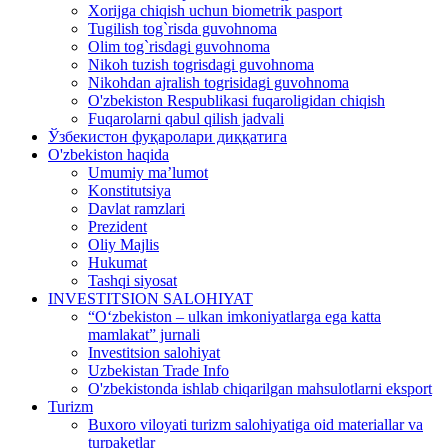
Xorijga chiqish uchun biometrik pasport
Tugilish tog`risda guvohnoma
Olim tog`risdagi guvohnoma
Nikoh tuzish togrisdagi guvohnoma
Nikohdan ajralish togrisidagi guvohnoma
O'zbekiston Respublikasi fuqaroligidan chiqish
Fuqarolarni qabul qilish jadvali
Ўзбекистон фуқаролари диққатига
O'zbekiston haqida
Umumiy ma’lumot
Konstitutsiya
Davlat ramzlari
Prezident
Oliy Majlis
Hukumat
Tashqi siyosat
INVESTITSION SALOHIYAT
“Oʻzbekiston – ulkan imkoniyatlarga ega katta
mamlakat” jurnali
Investitsion salohiyat
Uzbekistan Trade Info
O'zbekistonda ishlab chiqarilgan mahsulotlarni eksport
Turizm
Buxoro viloyati turizm salohiyatiga oid materiallar va
turpaketlar