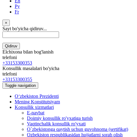
En
Ру
Fr
×
Sayt bo'yicha qidiruv...
Qidiruv
Elchixona bilan bog'lanish
telefoni
+33153300353
Konsullik masalalari bo'yicha
telefoni
+33153300355
Toggle navigation
Oʻzbekiston Prezidenti
Mening Konstitutsiyam
Konsullik xizmatlari
E-navbat
Doimiy konsullik ro'yxatiga turish
Vaqtinchalik konsullik ro'yxati
O`zbekistonga qaytish uchun guvohnoma (sertifikat)
Ozbekiston respublikasidan hujjatlarni sorab olish