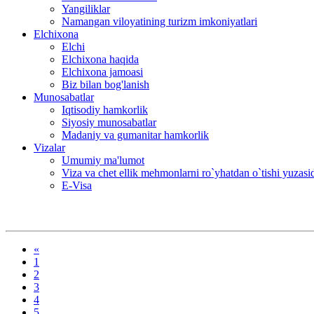
Yangiliklar
Namangan viloyatining turizm imkoniyatlari
Elchixona
Elchi
Elchixona haqida
Elchixona jamoasi
Biz bilan bog'lanish
Munosabatlar
Iqtisodiy hamkorlik
Siyosiy munosabatlar
Madaniy va gumanitar hamkorlik
Vizalar
Umumiy ma'lumot
Viza va chet ellik mehmonlarni ro`yhatdan o`tishi yuzas
E-Visa
«
1
2
3
4
5