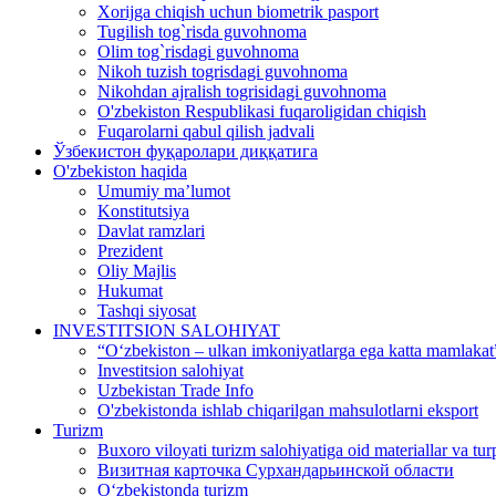
Xorijga chiqish uchun biometrik pasport
Tugilish tog`risda guvohnoma
Olim tog`risdagi guvohnoma
Nikoh tuzish togrisdagi guvohnoma
Nikohdan ajralish togrisidagi guvohnoma
O'zbekiston Respublikasi fuqaroligidan chiqish
Fuqarolarni qabul qilish jadvali
Ўзбекистон фуқаролари диққатига
O'zbekiston haqida
Umumiy ma’lumot
Konstitutsiya
Davlat ramzlari
Prezident
Oliy Majlis
Hukumat
Tashqi siyosat
INVESTITSION SALOHIYAT
“Oʻzbekiston – ulkan imkoniyatlarga ega katta mamlakat”
Investitsion salohiyat
Uzbekistan Trade Info
O'zbekistonda ishlab chiqarilgan mahsulotlarni eksport
Turizm
Buxoro viloyati turizm salohiyatiga oid materiallar va tur
Визитная карточка Сурхандарьинской области
Oʻzbekistonda turizm