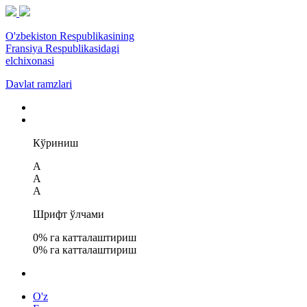
O'zbekiston Respublikasining
Fransiya Respublikasidagi
elchixonasi
Davlat ramzlari
Кўриниш
A
A
A
Шрифт ўлчами
0
% га катталаштириш
0
% га катталаштириш
O'z