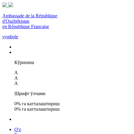
Ambassade de la République
d'Ouzbékistan
en République Française
symbole
Кўриниш
A
A
A
Шрифт ўлчами
0
% га катталаштириш
0
% га катталаштириш
O'z