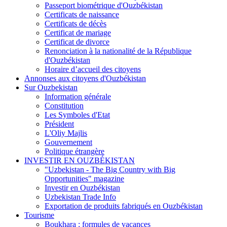
Passeport biométrique d'Ouzbékistan
Certificats de naissance
Certificats de décès
Certificat de mariage
Certificat de divorce
Renonciation à la nationalité de la République
d'Ouzbékistan
Horaire d’accueil des citoyens
Annonses aux citoyens d'Ouzbékistan
Sur Ouzbekistan
Information générale
Constitution
Les Symboles d'Etat
Président
L'Oliy Majlis
Gouvernement
Politique étrangère
INVESTIR EN OUZBÉKISTAN
"Uzbekistan - The Big Country with Big
Opportunities" magazine
Investir en Ouzbékistan
Uzbekistan Trade Info
Exportation de produits fabriqués en Ouzbékistan
Tourisme
Boukhara : formules de vacances