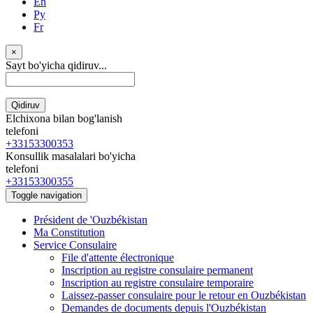
En
Ру
Fr
×
Sayt bo'yicha qidiruv...
Qidiruv
Elchixona bilan bog'lanish
telefoni
+33153300353
Konsullik masalalari bo'yicha
telefoni
+33153300355
Toggle navigation
Président de 'Ouzbékistan
Ma Constitution
Service Consulaire
File d'attente électronique
Inscription au registre consulaire permanent
Inscription au registre consulaire temporaire
Laissez-passer consulaire pour le retour en Ouzbékistan
Demandes de documents depuis l'Ouzbékistan