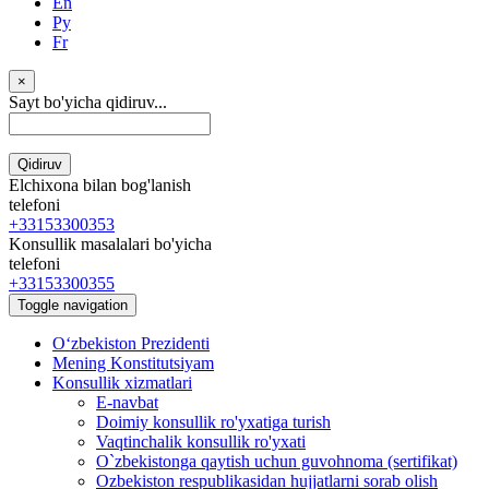
En
Ру
Fr
×
Sayt bo'yicha qidiruv...
Qidiruv
Elchixona bilan bog'lanish
telefoni
+33153300353
Konsullik masalalari bo'yicha
telefoni
+33153300355
Toggle navigation
Oʻzbekiston Prezidenti
Mening Konstitutsiyam
Konsullik xizmatlari
E-navbat
Doimiy konsullik ro'yxatiga turish
Vaqtinchalik konsullik ro'yxati
O`zbekistonga qaytish uchun guvohnoma (sertifikat)
Ozbekiston respublikasidan hujjatlarni sorab olish