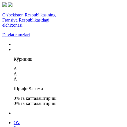
O'zbekiston Respublikasining
Fransiya Respublikasidagi
elchixonasi
Davlat ramzlari
Кўриниш
A
A
A
Шрифт ўлчами
0
% га катталаштириш
0
% га катталаштириш
O'z