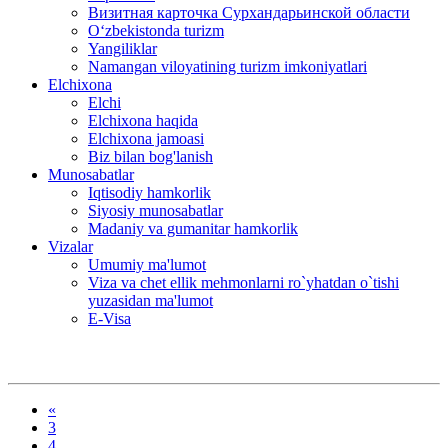
Визитная карточка Сурхандарьинской области
Oʻzbekistonda turizm
Yangiliklar
Namangan viloyatining turizm imkoniyatlari
Elchixona
Elchi
Elchixona haqida
Elchixona jamoasi
Biz bilan bog'lanish
Munosabatlar
Iqtisodiy hamkorlik
Siyosiy munosabatlar
Madaniy va gumanitar hamkorlik
Vizalar
Umumiy ma'lumot
Viza va chet ellik mehmonlarni ro`yhatdan o`tishi
yuzasidan ma'lumot
E-Visa
«
3
4