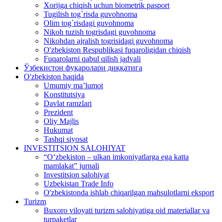
Xorijga chiqish uchun biometrik pasport
Tugilish tog`risda guvohnoma
Olim tog`risdagi guvohnoma
Nikoh tuzish togrisdagi guvohnoma
Nikohdan ajralish togrisidagi guvohnoma
O'zbekiston Respublikasi fuqaroligidan chiqish
Fuqarolarni qabul qilish jadvali
Ўзбекистон фуқаролари диққатига
O'zbekiston haqida
Umumiy ma’lumot
Konstitutsiya
Davlat ramzlari
Prezident
Oliy Majlis
Hukumat
Tashqi siyosat
INVESTITSION SALOHIYAT
“Oʻzbekiston – ulkan imkoniyatlarga ega katta
mamlakat” jurnali
Investitsion salohiyat
Uzbekistan Trade Info
O'zbekistonda ishlab chiqarilgan mahsulotlarni eksport
Turizm
Buxoro viloyati turizm salohiyatiga oid materiallar va
turpaketlar