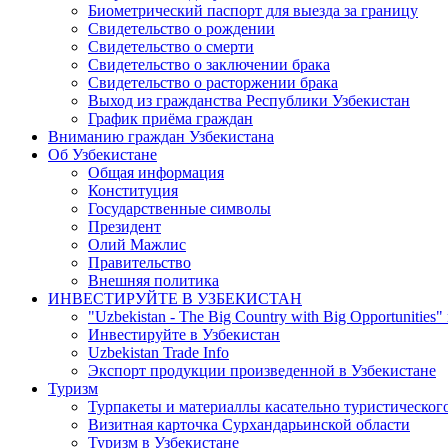
Биометрический паспорт для выезда за границу
Свидетельство о рождении
Свидетельство о смерти
Свидетельство о заключении брака
Свидетельство о расторжении брака
Выход из гражданства Республики Узбекистан
График приёма граждан
Вниманию граждан Узбекистана
Об Узбекистане
Общая информация
Конституция
Государственные символы
Президент
Олий Мажлис
Правительство
Внешняя политика
ИНВЕСТИРУЙТЕ В УЗБЕКИСТАН
"Uzbekistan - The Big Country with Big Opportunities"
Инвестируйте в Узбекистан
Uzbekistan Trade Info
Экспорт продукции произведенной в Узбекистане
Туризм
Турпакеты и материаллы касательно туристическог
Визитная карточка Сурхандарьинской области
Туризм в Узбекистане