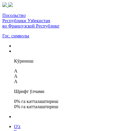
Посольство
Республики Узбекистан
во Французской Республике
Гос. символы
Кўриниш
A
A
A
Шрифт ўлчами
0
% га катталаштириш
0
% га катталаштириш
O'z