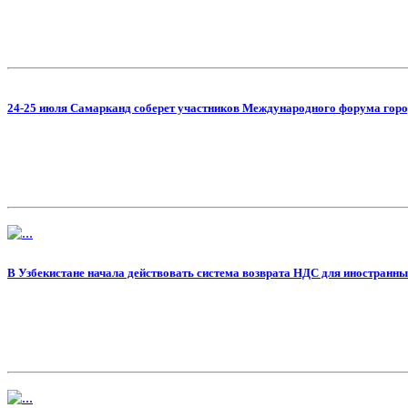
24-25 июля Самарканд соберет участников Международного форума гор
В Узбекистане начала действовать система возврата НДС для иностранны