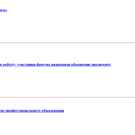
nva»
 работу: участники форума направили обращение президенту
фере профессионального образования