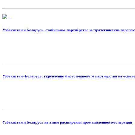
Узбекистан и Беларусь: стабильное партнёрство и стратегические перспе
Узбекистан–Беларусь: укрепление многопланового партнерства на основе
Узбекистан и Беларусь на этапе расширения промышленной кооперации