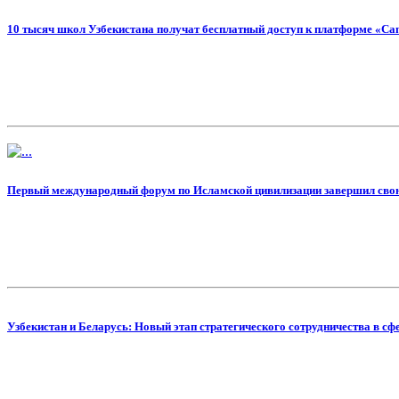
10 тысяч школ Узбекистана получат бесплатный доступ к платформе «Ca
Первый международный форум по Исламской цивилизации завершил свою
Узбекистан и Беларусь: Новый этап стратегического сотрудничества в с