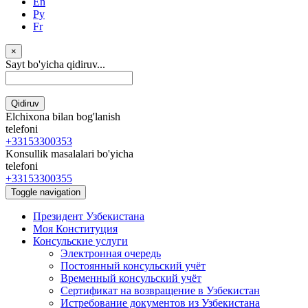
En
Ру
Fr
×
Sayt bo'yicha qidiruv...
Qidiruv
Elchixona bilan bog'lanish
telefoni
+33153300353
Konsullik masalalari bo'yicha
telefoni
+33153300355
Toggle navigation
Президент Узбекистана
Моя Конституция
Консульские услуги
Электронная очередь
Постоянный консульский учёт
Временный консульский учёт
Сертификат на возвращение в Узбекистан
Истребование документов из Узбекистана