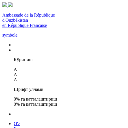
Ambassade de la République
d'Ouzbékistan
en République Française
symbole
Кўриниш
A
A
A
Шрифт ўлчами
0
% га катталаштириш
0
% га катталаштириш
O'z