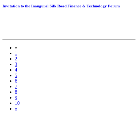
Invitation to the Inaugural Silk Road Finance & Technology Forum
«
1
2
3
4
5
6
7
8
9
10
»