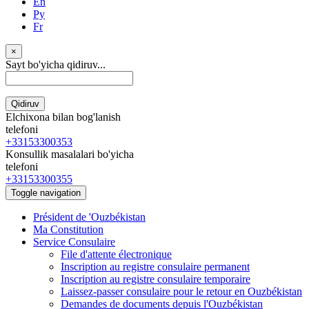
En
Ру
Fr
×
Sayt bo'yicha qidiruv...
Qidiruv
Elchixona bilan bog'lanish
telefoni
+33153300353
Konsullik masalalari bo'yicha
telefoni
+33153300355
Toggle navigation
Président de 'Ouzbékistan
Ma Constitution
Service Consulaire
File d'attente électronique
Inscription au registre consulaire permanent
Inscription au registre consulaire temporaire
Laissez-passer consulaire pour le retour en Ouzbékistan
Demandes de documents depuis l'Ouzbékistan