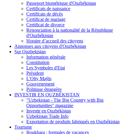
Passeport biométrique d'Ouzbékistan
Certificats de naissance
Certificats de décès
Certificat de mariage
Certificat de divorce
Renonciation à la nationalité de la République
d'Ouzbékistan
Horaire d’accueil des citoyens
Annonses aux citoyens d'Ouzbékistan
Sur Ouzbekistan
Information générale
Constitution
Les Symboles d'Etat
Président
L'Oliy Majlis
Gouvernement
Politique étrangère
INVESTIR EN OUZBÉKISTAN
"Uzbekistan - The Big Country with Big
Opportunities" magazine
Investir en Ouzbékistan
Uzbekistan Trade Info
Exportation de produits fabriqués en Ouzbékistan
Tourisme
Boukhara : formules de vacances