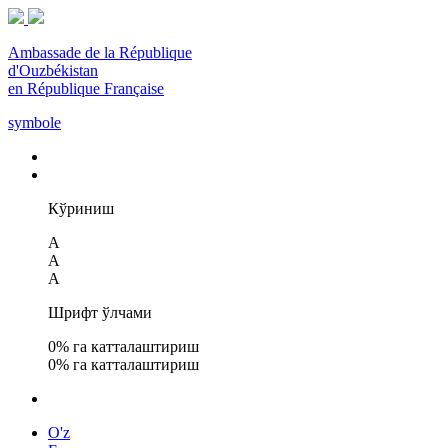
Ambassade de la République
d'Ouzbékistan
en République Française
symbole
Кўриниш
A
A
A
Шрифт ўлчами
0
% га катталаштириш
0
% га катталаштириш
O'z