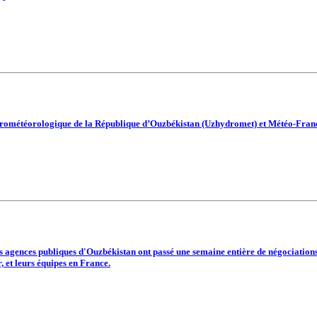
hydrométéorologique de la République d’Ouzbékistan (Uzhydromet) et Météo-Franc
 agences publiques d'Ouzbékistan ont passé une semaine entière de négociations i
, et leurs équipes en France.