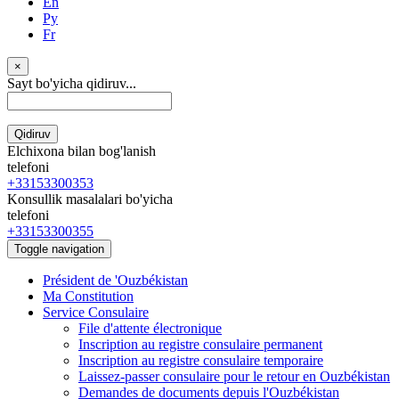
En
Ру
Fr
×
Sayt bo'yicha qidiruv...
Qidiruv
Elchixona bilan bog'lanish
telefoni
+33153300353
Konsullik masalalari bo'yicha
telefoni
+33153300355
Toggle navigation
Président de 'Ouzbékistan
Ma Constitution
Service Consulaire
File d'attente électronique
Inscription au registre consulaire permanent
Inscription au registre consulaire temporaire
Laissez-passer consulaire pour le retour en Ouzbékistan
Demandes de documents depuis l'Ouzbékistan