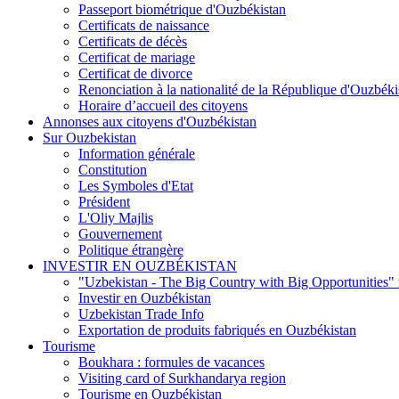
Passeport biométrique d'Ouzbékistan
Certificats de naissance
Certificats de décès
Certificat de mariage
Certificat de divorce
Renonciation à la nationalité de la République d'Ouzbéki
Horaire d’accueil des citoyens
Annonses aux citoyens d'Ouzbékistan
Sur Ouzbekistan
Information générale
Constitution
Les Symboles d'Etat
Président
L'Oliy Majlis
Gouvernement
Politique étrangère
INVESTIR EN OUZBÉKISTAN
"Uzbekistan - The Big Country with Big Opportunities"
Investir en Ouzbékistan
Uzbekistan Trade Info
Exportation de produits fabriqués en Ouzbékistan
Tourisme
Boukhara : formules de vacances
Visiting card of Surkhandarya region
Tourisme en Ouzbékistan