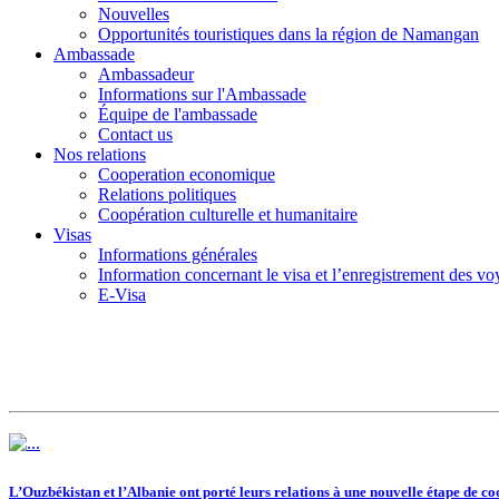
Nouvelles
Opportunités touristiques dans la région de Namangan
Ambassade
Ambassadeur
Informations sur l'Ambassade
Équipe de l'ambassade
Contact us
Nos relations
Cooperation economique
Relations politiques
Coopération culturelle et humanitaire
Visas
Informations générales
Information concernant le visa et l’enregistrement des v
E-Visa
L’Ouzbékistan et l’Albanie ont porté leurs relations à une nouvelle étape de c