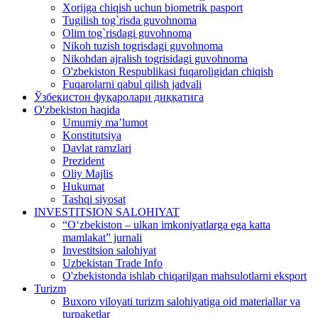
Xorijga chiqish uchun biometrik pasport
Tugilish tog`risda guvohnoma
Olim tog`risdagi guvohnoma
Nikoh tuzish togrisdagi guvohnoma
Nikohdan ajralish togrisidagi guvohnoma
O'zbekiston Respublikasi fuqaroligidan chiqish
Fuqarolarni qabul qilish jadvali
Ўзбекистон фуқаролари диққатига
O'zbekiston haqida
Umumiy ma’lumot
Konstitutsiya
Davlat ramzlari
Prezident
Oliy Majlis
Hukumat
Tashqi siyosat
INVESTITSION SALOHIYAT
“Oʻzbekiston – ulkan imkoniyatlarga ega katta
mamlakat” jurnali
Investitsion salohiyat
Uzbekistan Trade Info
O'zbekistonda ishlab chiqarilgan mahsulotlarni eksport
Turizm
Buxoro viloyati turizm salohiyatiga oid materiallar va
turpaketlar