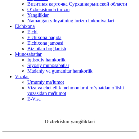
Визитная карточка Сурхандарьинской области
Oʻzbekistonda turizm
Yangiliklar
Namangan viloyatining turizm imkoniyatlari
Elchixona
Elchi
Elchixona haqida
Elchixona jamoasi
Biz bilan bog'lanish
Munosabatlar
Iqtisodiy hamkorlik
Siyosiy munosabatlar
Madaniy va gumanitar hamkorlik
Vizalar
Umumiy ma'lumot
Viza va chet ellik mehmonlarni ro`yhatdan o`tishi
yuzasidan ma'lumot
E-Visa
O'zbekiston yangiliklari