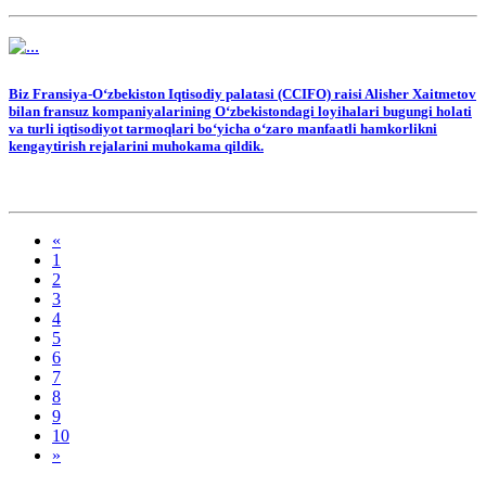
Biz Fransiya-O‘zbekiston Iqtisodiy palatasi (CCIFO) raisi Alisher Xaitmetov
bilan fransuz kompaniyalarining O‘zbekistondagi loyihalari bugungi holati
va turli iqtisodiyot tarmoqlari bo‘yicha o‘zaro manfaatli hamkorlikni
kengaytirish rejalarini muhokama qildik.
«
1
2
3
4
5
6
7
8
9
10
»