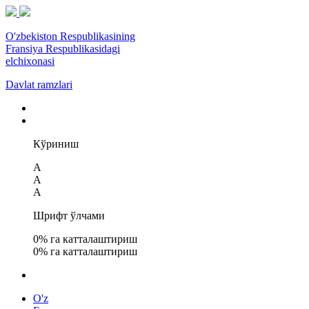
O'zbekiston Respublikasining
Fransiya Respublikasidagi
elchixonasi
Davlat ramzlari
Кўриниш
A
A
A
Шрифт ўлчами
0
% га катталаштириш
0
% га катталаштириш
O'z