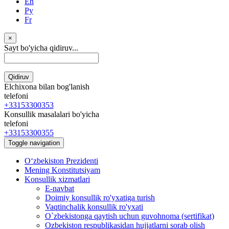
En
Ру
Fr
×
Sayt bo'yicha qidiruv...
Qidiruv
Elchixona bilan bog'lanish
telefoni
+33153300353
Konsullik masalalari bo'yicha
telefoni
+33153300355
Toggle navigation
Oʻzbekiston Prezidenti
Mening Konstitutsiyam
Konsullik xizmatlari
E-navbat
Doimiy konsullik ro'yxatiga turish
Vaqtinchalik konsullik ro'yxati
O`zbekistonga qaytish uchun guvohnoma (sertifikat)
Ozbekiston respublikasidan hujjatlarni sorab olish