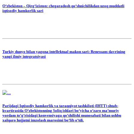
O‘zbekiston – Qirg‘iziston: chegaradosh qo‘shnichilikdan uzoq muddatli
iqtisodiy hamkorlik sari
Turkiy dunyo bilan yagona intellektual makon sari: Renessans davrining
yangi ilmiy integratsiyasi
Parijdagi Iqtisodiy hamkorlik va taraqqiyot tashkiloti (IHTT) shtab-
kvartirasida O‘zbekistonning Soliq ishlari bo‘yicha o‘zaro maʼmuriy
yordam to‘g‘risidagi konvensiyaga qo‘shilishi munosabati bilan ushbu
xalqaro hujjatni imzolash marosimi bo‘lib o‘tdi.