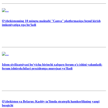
O‘zbekistonning 10 mingta maktabi "Canva" platformasiga bepul kirish
imkoniyatiga ega bo‘ladi
Islom sivilizatsiyasi bo‘yicha birinchi xalqaro forum o‘z ishini yakunladi:
forum ishtirokchilari prezidentga murojaat yo‘lladi
O‘zbekiston va Belarus: Kasbiy ta’limda strategik hamkorlikning yangi
bosqichi