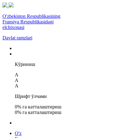
O'zbekiston Respublikasining
Fransiya Respublikasidagi
elchixonasi
Davlat ramzlari
Кўриниш
A
A
A
Шрифт ўлчами
0
% га катталаштириш
0
% га катталаштириш
O'z