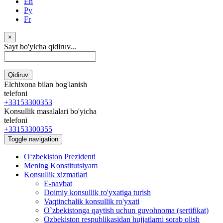
En
Ру
Fr
×
Sayt bo'yicha qidiruv...
Qidiruv
Elchixona bilan bog'lanish
telefoni
+33153300353
Konsullik masalalari bo'yicha
telefoni
+33153300355
Toggle navigation
Oʻzbekiston Prezidenti
Mening Konstitutsiyam
Konsullik xizmatlari
E-navbat
Doimiy konsullik ro'yxatiga turish
Vaqtinchalik konsullik ro'yxati
O`zbekistonga qaytish uchun guvohnoma (sertifikat)
Ozbekiston respublikasidan hujjatlarni sorab olish