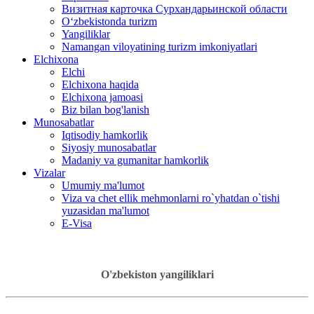
Визитная карточка Сурхандарьинской области
Oʻzbekistonda turizm
Yangiliklar
Namangan viloyatining turizm imkoniyatlari
Elchixona
Elchi
Elchixona haqida
Elchixona jamoasi
Biz bilan bog'lanish
Munosabatlar
Iqtisodiy hamkorlik
Siyosiy munosabatlar
Madaniy va gumanitar hamkorlik
Vizalar
Umumiy ma'lumot
Viza va chet ellik mehmonlarni ro`yhatdan o`tishi
yuzasidan ma'lumot
E-Visa
O'zbekiston yangiliklari