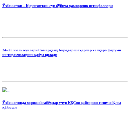
Ўзбекистон – Қирғизистон: сув бўйича ҳамкорлик истиқболлари
24–25 июль кунлари Самарқанд Биродар шаҳарлар халқаро форуми
иштирокчиларини қабул қилади
Ўзбекистонда хорижий сайёҳлар учун ҚҚСни қайтариш тизими йўлга
қўйилди