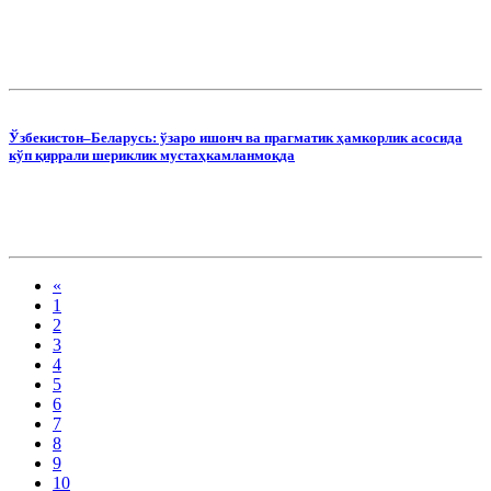
Ўзбекистон–Беларусь: ўзаро ишонч ва прагматик ҳамкорлик асосида
кўп қиррали шериклик мустаҳкамланмоқда
«
1
2
3
4
5
6
7
8
9
10