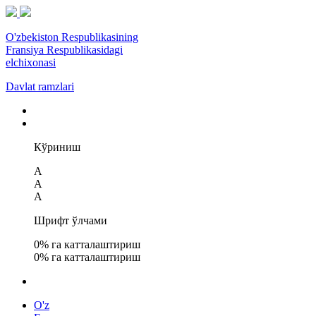
O'zbekiston Respublikasining
Fransiya Respublikasidagi
elchixonasi
Davlat ramzlari
Кўриниш
A
A
A
Шрифт ўлчами
0
% га катталаштириш
0
% га катталаштириш
O'z