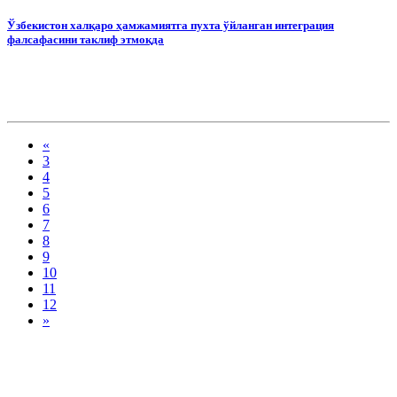
Ўзбекистон халқаро ҳамжамиятга пухта ўйланган интеграция
фалсафасини таклиф этмоқда
«
3
4
5
6
7
8
9
10
11
12
»