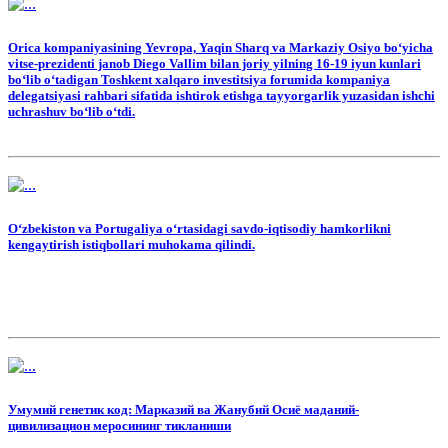
Orica kompaniyasining Yevropa, Yaqin Sharq va Markaziy Osiyo bo‘yicha
vitse-prezidenti janob Diego Vallim bilan joriy yilning 16-19 iyun kunlari
bo‘lib o‘tadigan Toshkent xalqaro investitsiya forumida kompaniya
delegatsiyasi rahbari sifatida ishtirok etishga tayyorgarlik yuzasidan ishchi
uchrashuv bo‘lib o‘tdi.
O‘zbekiston va Portugaliya o‘rtasidagi savdo-iqtisodiy hamkorlikni
kengaytirish istiqbollari muhokama qilindi.
Умумий генетик код: Марказий ва Жанубий Осиё маданий-
цивилизацион меросининг тикланиши