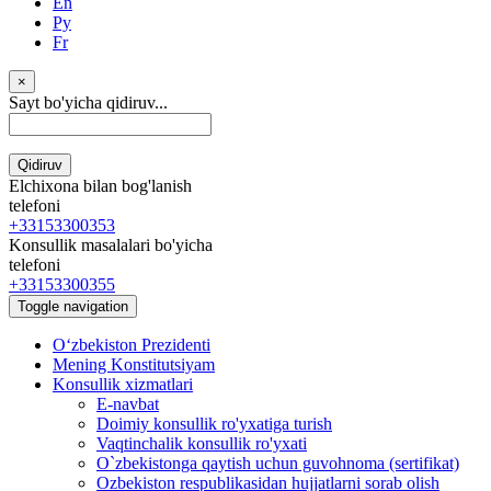
En
Ру
Fr
×
Sayt bo'yicha qidiruv...
Qidiruv
Elchixona bilan bog'lanish
telefoni
+33153300353
Konsullik masalalari bo'yicha
telefoni
+33153300355
Toggle navigation
Oʻzbekiston Prezidenti
Mening Konstitutsiyam
Konsullik xizmatlari
E-navbat
Doimiy konsullik ro'yxatiga turish
Vaqtinchalik konsullik ro'yxati
O`zbekistonga qaytish uchun guvohnoma (sertifikat)
Ozbekiston respublikasidan hujjatlarni sorab olish