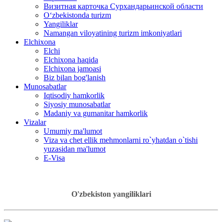
Визитная карточка Сурхандарьинской области
Oʻzbekistonda turizm
Yangiliklar
Namangan viloyatining turizm imkoniyatlari
Elchixona
Elchi
Elchixona haqida
Elchixona jamoasi
Biz bilan bog'lanish
Munosabatlar
Iqtisodiy hamkorlik
Siyosiy munosabatlar
Madaniy va gumanitar hamkorlik
Vizalar
Umumiy ma'lumot
Viza va chet ellik mehmonlarni ro`yhatdan o`tishi
yuzasidan ma'lumot
E-Visa
O'zbekiston yangiliklari