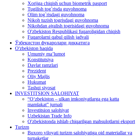
Xorijga chiqish uchun biometrik pasport
Tugilish tog`risda guvohnoma
Olim tog`risdagi guvohnoma
Nikoh tuzish togrisdagi guvohnoma
Nikohdan ajralish togrisidagi guvohnoma
O'zbekiston Respublikasi fuqaroligidan chiqish
Fuqarolarni qabul qilish jadvali
Ўзбекистон фуқаролари диққатига
O'zbekiston haqida
Umumiy ma’lumot
Konstitutsiya
Davlat ramzlari
Prezident
Oliy Majlis
Hukumat
Tashqi siyosat
INVESTITSION SALOHIYAT
“Oʻzbekiston – ulkan imkoniyatlarga ega katta
mamlakat” jurnali
Investitsion salohiyat
Uzbekistan Trade Info
O'zbekistonda ishlab chiqarilgan mahsulotlarni eksport
Turizm
Buxoro viloyati turizm salohiyatiga oid materiallar va
turpaketlar