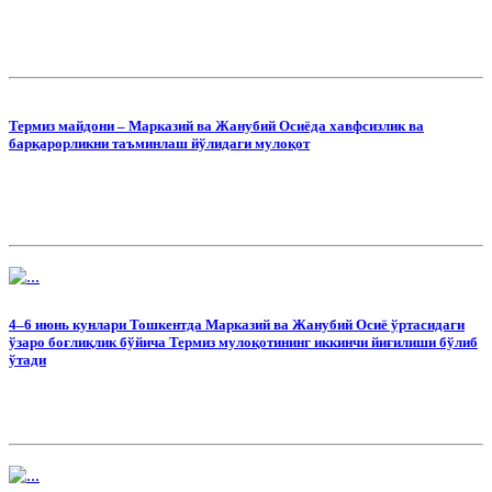
Термиз майдони – Марказий ва Жанубий Осиёда хавфсизлик ва
барқарорликни таъминлаш йўлидаги мулоқот
4–6 июнь кунлари Тошкентда Марказий ва Жанубий Осиё ўртасидаги
ўзаро боғлиқлик бўйича Термиз мулоқотининг иккинчи йиғилиши бўлиб
ўтади