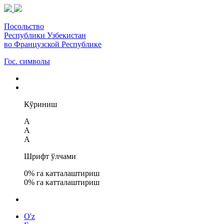
Посольство
Республики Узбекистан
во Французской Республике
Гос. символы
Кўриниш
A
A
A
Шрифт ўлчами
0
% га катталаштириш
0
% га катталаштириш
O'z