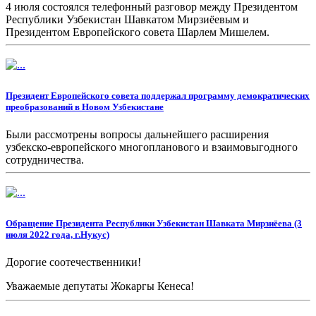
4 июля состоялся телефонный разговор между Президентом
Республики Узбекистан Шавкатом Мирзиёевым и
Президентом Европейского совета Шарлем Мишелем.
Президент Европейского совета поддержал программу демократических
преобразований в Новом Узбекистане
Были рассмотрены вопросы дальнейшего расширения
узбекско-европейского многопланового и взаимовыгодного
сотрудничества.
Обращение Президента Республики Узбекистан Шавката Мирзиёева (3
июля 2022 года, г.Нукус)
Дорогие соотечественники!
Уважаемые депутаты Жокаргы Кенеса!
Сегодня я обращаюсь ко всем, кому небезразлична судьба и