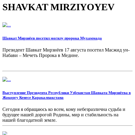
SHAVKAT MIRZIYOYEV
Шавкат Мирзиёев посетил могилу пророка Мухаммада
Президент Шавкат Мирзиёев 17 августа посетил Масжид ун-
Набави – Мечеть Пророка в Медине.
Выступление Президента Республики Узбекистан Шавката Мирзиёева в
Жокоргу Кенесе Каракалпакстана
Сегодня я обращаюсь ко всем, кому небезразлична судьба и
будущее нашей дорогой Родины, мир и стабильность на
нашей благодатной земле.