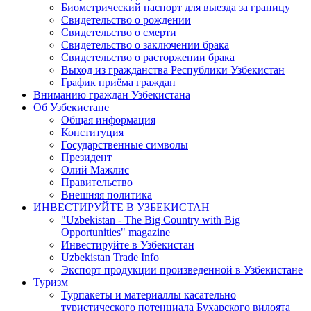
Биометрический паспорт для выезда за границу
Свидетельство о рождении
Свидетельство о смерти
Свидетельство о заключении брака
Свидетельство о расторжении брака
Выход из гражданства Республики Узбекистан
График приёма граждан
Вниманию граждан Узбекистана
Об Узбекистане
Общая информация
Конституция
Государственные символы
Президент
Олий Мажлис
Правительство
Внешняя политика
ИНВЕСТИРУЙТЕ В УЗБЕКИСТАН
"Uzbekistan - The Big Country with Big
Opportunities" magazine
Инвестируйте в Узбекистан
Uzbekistan Trade Info
Экспорт продукции произведенной в Узбекистане
Туризм
Турпакеты и материаллы касательно
туристического потенциала Бухарского вилоята