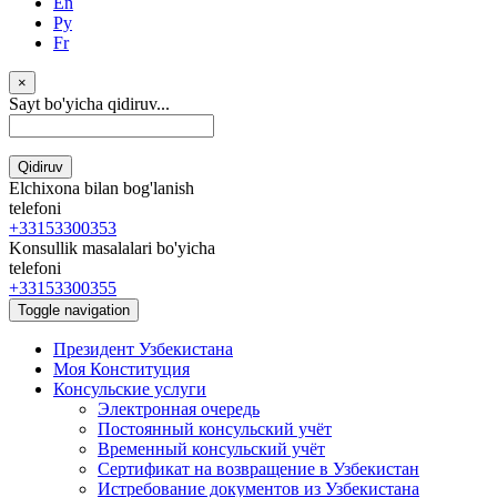
En
Ру
Fr
×
Sayt bo'yicha qidiruv...
Qidiruv
Elchixona bilan bog'lanish
telefoni
+33153300353
Konsullik masalalari bo'yicha
telefoni
+33153300355
Toggle navigation
Президент Узбекистана
Моя Конституция
Консульские услуги
Электронная очередь
Постоянный консульский учёт
Временный консульский учёт
Сертификат на возвращение в Узбекистан
Истребование документов из Узбекистана