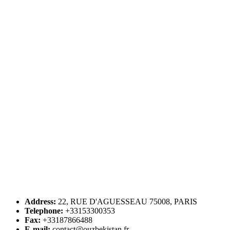
Address:
22, RUE D'AGUESSEAU 75008, PARIS
Telephone:
+33153300353
Fax:
+33187866488
E-mail:
contact@ouzbekistan.fr