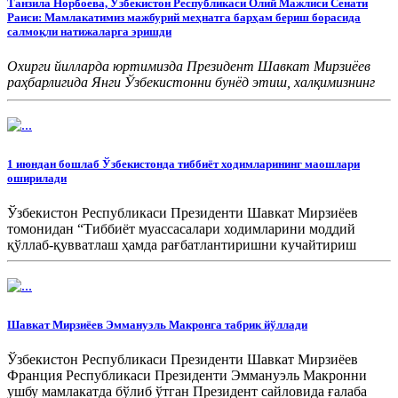
Танзила Норбоева, Ўзбекистон Республикаси Олий Мажлиси Сенати
Раиси: Мамлакатимиз мажбурий меҳнатга барҳам бериш борасида
салмоқли натижаларга эришди
Охирги йилларда юртимизда Президент Шавкат Мирзиёев
раҳбарлигида Янги Ўзбекистонни бунёд этиш, халқимизнинг
фаровонлигини таъминлашга йўналтирилган “Янги
Ўзбекистон — халқчил ва инсонпарвар давлат” ғояси асосида
тизимли ислоҳотлар олиб борилмоқда. Муҳими, бу саъй-
ҳаракатлар ўзининг кутилган натижаларини бераётир.
1 июндан бошлаб Ўзбекистонда тиббиёт ходимларининг маошлари
оширилади
Ўзбекистон Республикаси Президенти Шавкат Мирзиёев
томонидан “Тиббиёт муассасалари ходимларини моддий
қўллаб-қувватлаш ҳамда рағбатлантиришни кучайтириш
чора-тадбирлари тўғрисида”ги Фармон имзоланди.
Шавкат Мирзиёев Эммануэль Макронга табрик йўллади
Ўзбекистон Республикаси Президенти Шавкат Мирзиёев
Франция Республикаси Президенти Эммануэль Макронни
ушбу мамлакатда бўлиб ўтган Президент сайловида ғалаба