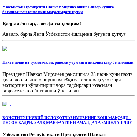
Ўзбекистон Президенти Шавкат Мирзиёевнинг Ёшлар кунига
бағишланган тантанали маросимдаги нутқи
Қадрли ёшлар, азиз фарзандларим!
Аввало, барча Янги Ўзбекистон ёшларини бугунги қутлуғ
байрам – Ёшлар куни билан чин қалбимдан муборакбод
этаман.
Пахтачилик ва тўқимачилик ривожи учун янги имкониятлар белгиланди
Президент Шавкат Мирзиёев раислигида 28 июнь куни пахта
ҳосилдорлигини ошириш ва тўқимачилик маҳсулотлари
экспортини кўпайтириш чора-тадбирлари юзасидан
видеоселектор йиғилиши ўтказилди.
КОНСТИТУЦИЯВИЙ ИСЛОҲОТЛАРИМИЗНИНГ БОШ МАҚСАДИ –
ИНСОН ҚАДРИ, ХАЛҚ МАНФААТИНИ АМАЛДА ТАЪМИНЛАШДИР
Ўзбекистон Республикаси Президенти Шавкат