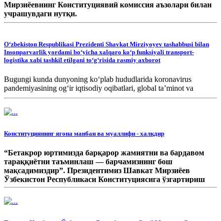
Мирзиёевнинг Конституциявий комиссия аъзолари билан
учрашувдаги нутқи.
Oʻzbekiston Respublikasi Prezidenti Shavkat Mirziyoyev tashabbusi bilan
Insonparvarlik yordami boʻyicha xalqaro koʻp funksiyali transport-
logistika xabi tashkil etilgani toʻgʻrisida rasmiy axborot
Bugungi kunda dunyoning ko‘plab hududlarida koronavirus
pandemiyasining og‘ir iqtisodiy oqibatlari, global ta’minot va
logistika zanjirlarining uzilishi hamda halokatli iqlim o‘zgarishi
tufayli insonparvarlik inqirozi tahdidi kuchaymoqda.
Конституциянинг ягона манбаи ва муаллифи - халқдир
“Бетакрор юртимизда барқарор жамиятни ва бардавом
тараққиётни таъминлаш — барчамизнинг бош
мақсадимиздир”. Президентимиз Шавкат Мирзиёев
Ўзбекистон Республикаси Конституциясига ўзгартириш
киритиш ва ташкилий чора-тадбирларни амалга ошириш
юзасидан Конституциявий комиссия аъзолари билан куни
кеча, 20 июнда бўлиб ўтган учрашувда худди шундай деб
таъкидлади.