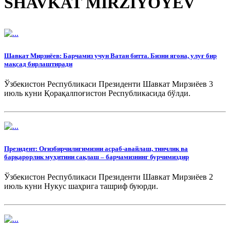
SHAVKAT MIRZIYOYEV
Шавкат Мирзиёев: Барчамиз учун Ватан битта. Бизни ягона, улуғ бир
мақсад бирлаштиради
Ўзбекистон Республикаси Президенти Шавкат Мирзиёев 3
июль куни Қорақалпоғистон Республикасида бўлди.
Президент: Оғизбирчилигимизни асраб-авайлаш, тинчлик ва
барқарорлик муҳитини сақлаш – барчамизнинг бурчимиздир
Ўзбекистон Республикаси Президенти Шавкат Мирзиёев 2
июль куни Нукус шаҳрига ташриф буюрди.