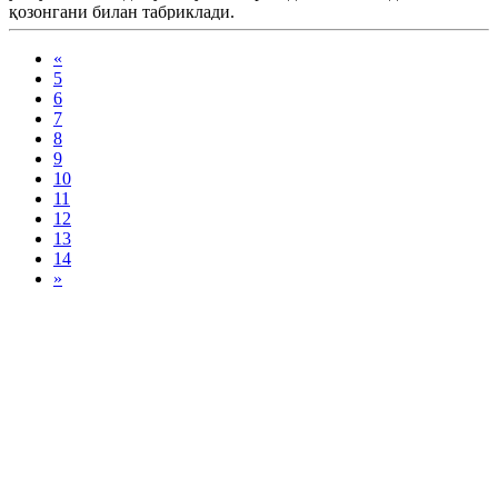
қозонгани билан табриклади.
«
5
6
7
8
9
10
11
12
13
14
»