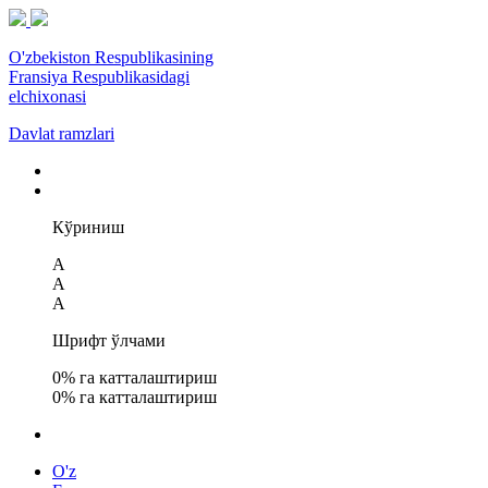
O'zbekiston Respublikasining
Fransiya Respublikasidagi
elchixonasi
Davlat ramzlari
Кўриниш
A
A
A
Шрифт ўлчами
0
% га катталаштириш
0
% га катталаштириш
O'z