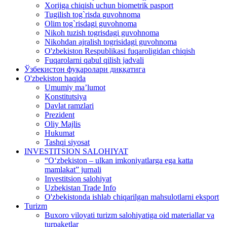
Xorijga chiqish uchun biometrik pasport
Tugilish tog`risda guvohnoma
Olim tog`risdagi guvohnoma
Nikoh tuzish togrisdagi guvohnoma
Nikohdan ajralish togrisidagi guvohnoma
O'zbekiston Respublikasi fuqaroligidan chiqish
Fuqarolarni qabul qilish jadvali
Ўзбекистон фуқаролари диққатига
O'zbekiston haqida
Umumiy ma’lumot
Konstitutsiya
Davlat ramzlari
Prezident
Oliy Majlis
Hukumat
Tashqi siyosat
INVESTITSION SALOHIYAT
“Oʻzbekiston – ulkan imkoniyatlarga ega katta
mamlakat” jurnali
Investitsion salohiyat
Uzbekistan Trade Info
O'zbekistonda ishlab chiqarilgan mahsulotlarni eksport
Turizm
Buxoro viloyati turizm salohiyatiga oid materiallar va
turpaketlar