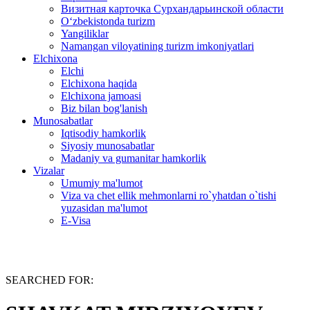
Визитная карточка Сурхандарьинской области
Oʻzbekistonda turizm
Yangiliklar
Namangan viloyatining turizm imkoniyatlari
Elchixona
Elchi
Elchixona haqida
Elchixona jamoasi
Biz bilan bog'lanish
Munosabatlar
Iqtisodiy hamkorlik
Siyosiy munosabatlar
Madaniy va gumanitar hamkorlik
Vizalar
Umumiy ma'lumot
Viza va chet ellik mehmonlarni ro`yhatdan o`tishi
yuzasidan ma'lumot
E-Visa
SEARCHED FOR: