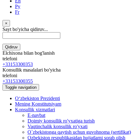
En
Ру
Fr
×
Sayt bo'yicha qidiruv...
Qidiruv
Elchixona bilan bog'lanish
telefoni
+33153300353
Konsullik masalalari bo'yicha
telefoni
+33153300355
Toggle navigation
Oʻzbekiston Prezidenti
Mening Konstitutsiyam
Konsullik xizmatlari
E-navbat
Doimiy konsullik ro'yxatiga turish
Vaqtinchalik konsullik ro'yxati
O`zbekistonga qaytish uchun guvohnoma (sertifikat)
Ozbekiston respublikasidan hujjatlarni sorab olish