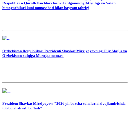
Respublikasi Qurolli Kuchlari tashkil etilganining 34 yilligi va Vatan
himoyachilari kuni munosabati bilan bayram tabrigi
O‘zbekiston Respublikasi Prezidenti Shavkat Mirziyoyevning Oliy Majlis va
O‘zbekiston xalqiga Murojaatnomasi
Prezident Shavkat Mirziyoyev: “2026 yil barcha sohalarni rivojlantirishda
tub burilish yili bo‘ladi”