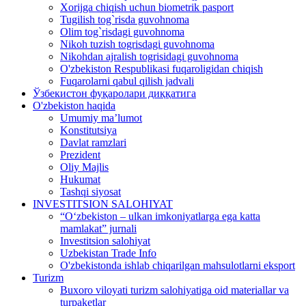
Xorijga chiqish uchun biometrik pasport
Tugilish tog`risda guvohnoma
Olim tog`risdagi guvohnoma
Nikoh tuzish togrisdagi guvohnoma
Nikohdan ajralish togrisidagi guvohnoma
O'zbekiston Respublikasi fuqaroligidan chiqish
Fuqarolarni qabul qilish jadvali
Ўзбекистон фуқаролари диққатига
O'zbekiston haqida
Umumiy ma’lumot
Konstitutsiya
Davlat ramzlari
Prezident
Oliy Majlis
Hukumat
Tashqi siyosat
INVESTITSION SALOHIYAT
“Oʻzbekiston – ulkan imkoniyatlarga ega katta
mamlakat” jurnali
Investitsion salohiyat
Uzbekistan Trade Info
O'zbekistonda ishlab chiqarilgan mahsulotlarni eksport
Turizm
Buxoro viloyati turizm salohiyatiga oid materiallar va
turpaketlar