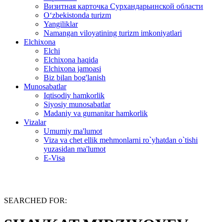
Визитная карточка Сурхандарьинской области
Oʻzbekistonda turizm
Yangiliklar
Namangan viloyatining turizm imkoniyatlari
Elchixona
Elchi
Elchixona haqida
Elchixona jamoasi
Biz bilan bog'lanish
Munosabatlar
Iqtisodiy hamkorlik
Siyosiy munosabatlar
Madaniy va gumanitar hamkorlik
Vizalar
Umumiy ma'lumot
Viza va chet ellik mehmonlarni ro`yhatdan o`tishi
yuzasidan ma'lumot
E-Visa
SEARCHED FOR: