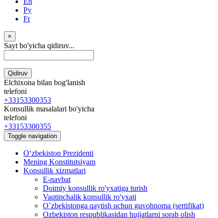
En
Ру
Fr
×
Sayt bo'yicha qidiruv...
Qidiruv
Elchixona bilan bog'lanish
telefoni
+33153300353
Konsullik masalalari bo'yicha
telefoni
+33153300355
Toggle navigation
Oʻzbekiston Prezidenti
Mening Konstitutsiyam
Konsullik xizmatlari
E-navbat
Doimiy konsullik ro'yxatiga turish
Vaqtinchalik konsullik ro'yxati
O`zbekistonga qaytish uchun guvohnoma (sertifikat)
Ozbekiston respublikasidan hujjatlarni sorab olish