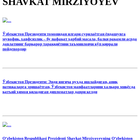
SHAVKAT MIRZIYOYEV
Ўзбекистон Президенти томонидан илгари сурилаётган ёндашувга
мувофиқ, хавфсизлик – бу нафақат ҳарбий масала, балки рақамли асрда
давлатнинг барқарор тараққиётини таъминловчи кўп қиррали
пойдевордир
Ўзбекистон Президенти: Энди янгича руҳда ишлайдиган, аниқ
натижаларга эришаётган, Ўзбекистон манфаатларини халқаро миқёсда
қатъий ҳимоя қиладиган дипломатлар даври келди
O‘zbekiston Respublikasi Prezidenti Shavkat Mirziyoyevning O‘zbekiston