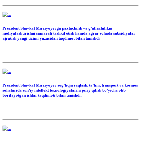
Prezident Shavkat Mirziyoyevga paxtachilik va g‘allachilikni
moliyalashtirishni samarali tashkil etish hamda agrar sohada subsidiyalar
ajratish yangi tizimi yuzasidan taqdimot bilan tanishdi
Prezident Shavkat Mirziyoyev sog‘liqni saqlash, ta’lim, transport va kosmos
sohalarida sun’iy intellekt texnologiyalarini joriy qilish bo‘yicha olib
borilayotgan ishlar taqdimoti bilan tanishdi.