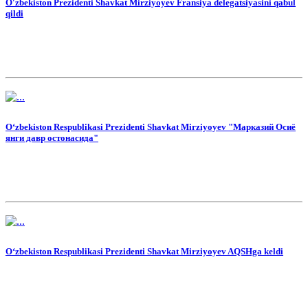
O'zbekiston Prezidenti Shavkat Mirziyoyev Fransiya delegatsiyasini qabul
qildi
O‘zbekiston Respublikasi Prezidenti Shavkat Mirziyoyev "Марказий Осиё
янги давр остонасида"
O‘zbekiston Respublikasi Prezidenti Shavkat Mirziyoyev AQSHga keldi