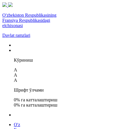
O'zbekiston Respublikasining
Fransiya Respublikasidagi
elchixonasi
Davlat ramzlari
Кўриниш
A
A
A
Шрифт ўлчами
0
% га катталаштириш
0
% га катталаштириш
O'z