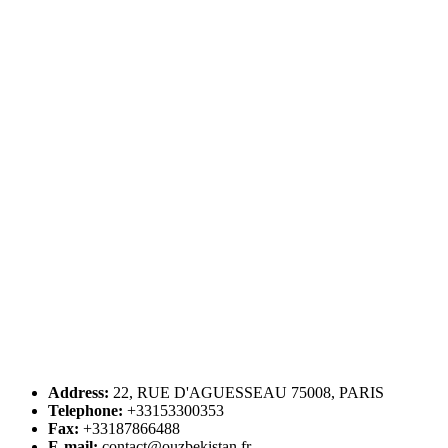
Address:
22, RUE D'AGUESSEAU 75008, PARIS
Telephone:
+33153300353
Fax:
+33187866488
E-mail:
contact@ouzbekistan.fr