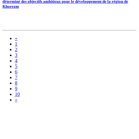
déterminé des objectifs ambitieux pour le développement de la région de
Khorezm
«
1
2
3
4
5
6
7
8
9
10
»