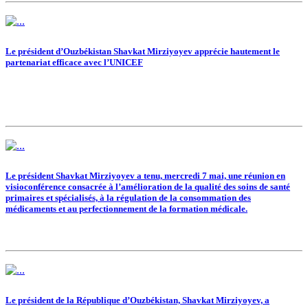
Le président d’Ouzbékistan Shavkat Mirziyoyev apprécie hautement le
partenariat efficace avec l’UNICEF
Le président Shavkat Mirziyoyev a tenu, mercredi 7 mai, une réunion en
visioconférence consacrée à l’amélioration de la qualité des soins de santé
primaires et spécialisés, à la régulation de la consommation des
médicaments et au perfectionnement de la formation médicale.
Le président de la République d’Ouzbékistan, Shavkat Mirziyoyev, a