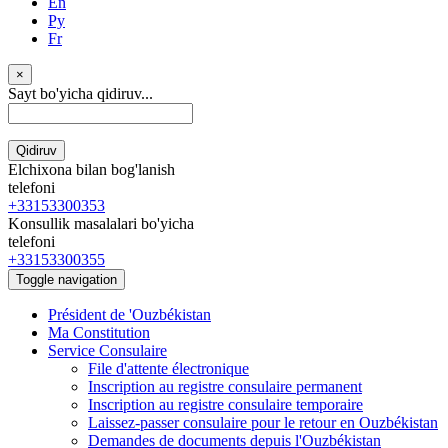
En
Ру
Fr
×
Sayt bo'yicha qidiruv...
Qidiruv
Elchixona bilan bog'lanish
telefoni
+33153300353
Konsullik masalalari bo'yicha
telefoni
+33153300355
Toggle navigation
Président de 'Ouzbékistan
Ma Constitution
Service Consulaire
File d'attente électronique
Inscription au registre consulaire permanent
Inscription au registre consulaire temporaire
Laissez-passer consulaire pour le retour en Ouzbékistan
Demandes de documents depuis l'Ouzbékistan