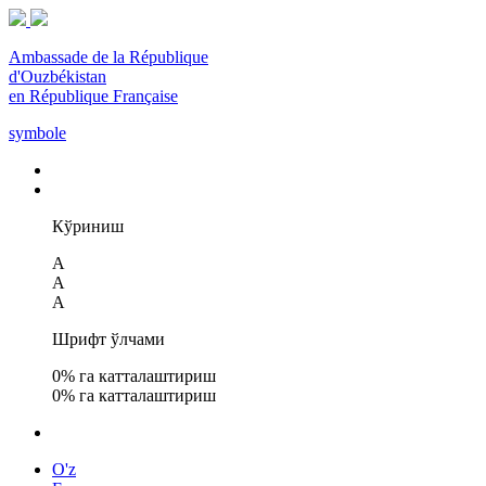
Ambassade de la République
d'Ouzbékistan
en République Française
symbole
Кўриниш
A
A
A
Шрифт ўлчами
0
% га катталаштириш
0
% га катталаштириш
O'z