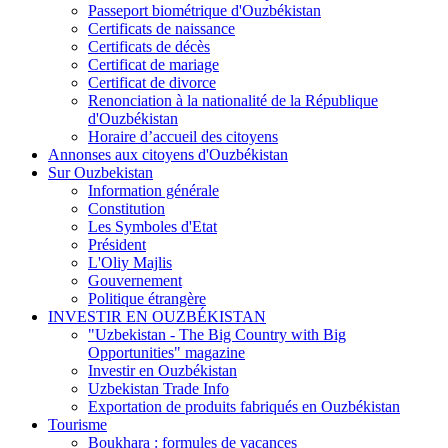
Passeport biométrique d'Ouzbékistan
Certificats de naissance
Certificats de décès
Certificat de mariage
Certificat de divorce
Renonciation à la nationalité de la République
d'Ouzbékistan
Horaire d’accueil des citoyens
Annonses aux citoyens d'Ouzbékistan
Sur Ouzbekistan
Information générale
Constitution
Les Symboles d'Etat
Président
L'Oliy Majlis
Gouvernement
Politique étrangère
INVESTIR EN OUZBÉKISTAN
"Uzbekistan - The Big Country with Big
Opportunities" magazine
Investir en Ouzbékistan
Uzbekistan Trade Info
Exportation de produits fabriqués en Ouzbékistan
Tourisme
Boukhara : formules de vacances