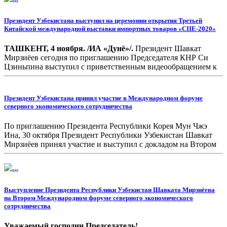
Президент Узбекистана выступил на церемонии открытия Третьей
Китайской международной выставки импортных товаров «CIIE-2020»
ТАШКЕНТ, 4 ноября. /ИА «Дунё»/.
Президент Шавкат
Мирзиёев сегодня по приглашению Председателя КНР Си
Цзиньпина выступил с приветственным видеообращением к
участникам церемонии открытия третьей Китайской
международной выставки импортных товаров «CIIE-2020» в
городе Шанхае, сообщает корреспондент ИА «Дунё».
Президент Узбекистана принял участие в Международном форуме
северного экономического сотрудничества
По приглашению Президента Республики Корея Мун Чжэ
Ина, 30 октября Президент Республики Узбекистан Шавкат
Мирзиёев принял участие и выступил с докладом на Втором
Международном форуме северного экономического
сотрудничества, который прошел в городе Сеуле в формате
видеоконференции.
Выступление Президента Республики Узбекистан Шавката Мирзиёева
на Втором Международном форуме северного экономического
сотрудничества
Уважаемый господин Председатель!