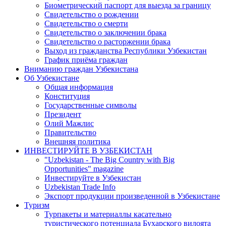
Биометрический паспорт для выезда за границу
Свидетельство о рождении
Свидетельство о смерти
Свидетельство о заключении брака
Свидетельство о расторжении брака
Выход из гражданства Республики Узбекистан
График приёма граждан
Вниманию граждан Узбекистана
Об Узбекистане
Общая информация
Конституция
Государственные символы
Президент
Олий Мажлис
Правительство
Внешняя политика
ИНВЕСТИРУЙТЕ В УЗБЕКИСТАН
"Uzbekistan - The Big Country with Big
Opportunities" magazine
Инвестируйте в Узбекистан
Uzbekistan Trade Info
Экспорт продукции произведенной в Узбекистане
Туризм
Турпакеты и материаллы касательно
туристического потенциала Бухарского вилоята