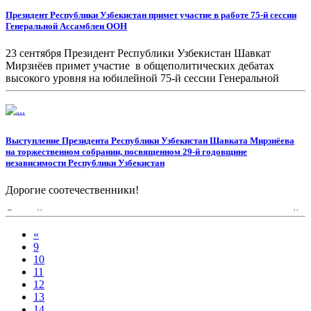
Президент Республики Узбекистан примет участие в работе 75-й сессии
Генеральной Ассамблеи ООН
23 сентября Президент Республики Узбекистан Шавкат
Мирзиёев примет участие в общеполитических дебатах
высокого уровня на юбилейной 75-й сессии Генеральной
Ассамблеи Организации Объединенных Наций.
Выступление Президента Республики Узбекистан Шавката Мирзиёева
на торжественном собрании, посвященном 29-й годовщине
независимости Республики Узбекистан
Дорогие соотечественники!
От всей души поздравляю вас, весь наш многонациональный
народ с двадцать девятой годовщиной государственной
«
независимости Республики Узбекистан.
9
10
11
12
13
14