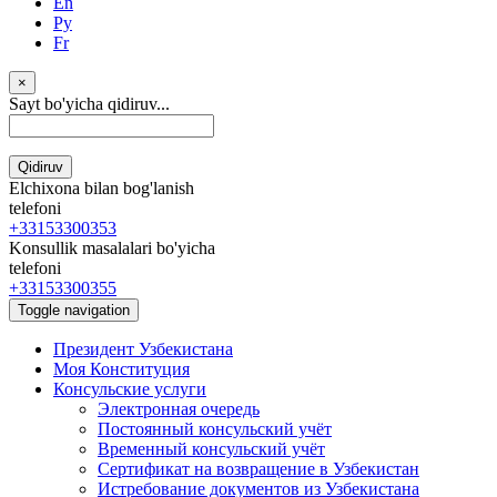
En
Ру
Fr
×
Sayt bo'yicha qidiruv...
Qidiruv
Elchixona bilan bog'lanish
telefoni
+33153300353
Konsullik masalalari bo'yicha
telefoni
+33153300355
Toggle navigation
Президент Узбекистана
Моя Конституция
Консульские услуги
Электронная очередь
Постоянный консульский учёт
Временный консульский учёт
Сертификат на возвращение в Узбекистан
Истребование документов из Узбекистана