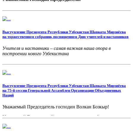
Выступление Президента Республики Узбекистан Шавката Мирзиёева
на торжественном собрании, посвященном Дню учителей и наставников
Учителя и наставники – самая важная наша опора в
построении нового Узбекистана
Выступление Президента Республики Узбекистан Шавката Мирзиёева
на 75-й сессии Генеральной Ассамблеи Организации Объединенных
Наций
Уважаемый Председатель господин Волкан Бозкыр!
Уважаемый Генеральный секретарь господин Антониу
Гутерриш!