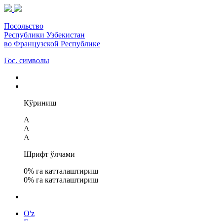
Посольство
Республики Узбекистан
во Французской Республике
Гос. символы
Кўриниш
A
A
A
Шрифт ўлчами
0
% га катталаштириш
0
% га катталаштириш
O'z