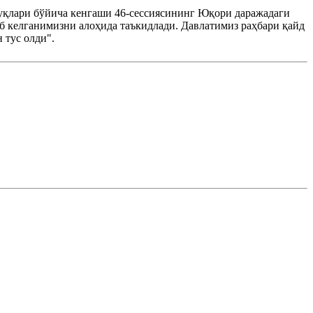
уқлари бўйича кенгаши 46-сессиясининг Юқори даражадаги
иб келганимизни алоҳида таъкидлади. Давлатимиз раҳбари қайд
 тус олди".