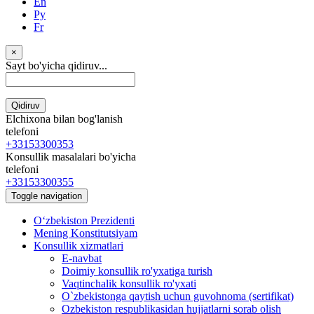
En
Ру
Fr
×
Sayt bo'yicha qidiruv...
Qidiruv
Elchixona bilan bog'lanish
telefoni
+33153300353
Konsullik masalalari bo'yicha
telefoni
+33153300355
Toggle navigation
Oʻzbekiston Prezidenti
Mening Konstitutsiyam
Konsullik xizmatlari
E-navbat
Doimiy konsullik ro'yxatiga turish
Vaqtinchalik konsullik ro'yxati
O`zbekistonga qaytish uchun guvohnoma (sertifikat)
Ozbekiston respublikasidan hujjatlarni sorab olish