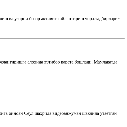
лиш ва уларни бозор активига айлантириш чора-тадбирлари»
ожлантиришга алоҳида эътибор қарата бошлади. Мамлакатда
ига биноан Сеул шаҳрида видеоанжуман шаклида ўтаётган