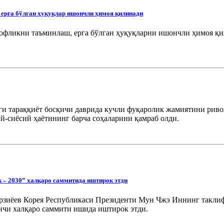
 ерга бўлган ҳуқуқлар ишончли ҳимоя қилинади
офликни таъминлаш, ерга бўлган ҳуқуқларни ишончли ҳимоя қи
ги тараққиёт босқичи даврида кучли фуқаролик жамиятини рив
й-сиёсий ҳаётининг барча соҳаларини қамраб олди.
 – 2030” халқаро саммитида иштирок этди
рзиёев Корея Республикаси Президенти Мун Чжэ Иннинг таклиф
инчи халқаро саммити ишида иштирок этди.