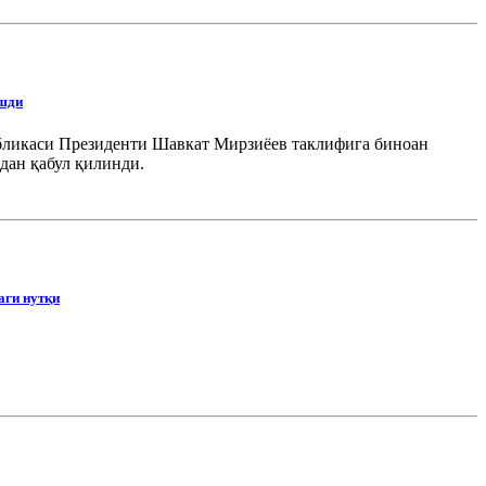
ошди
бликаси Президенти Шавкат Мирзиёев таклифига биноан
дан қабул қилинди.
аги нутқи