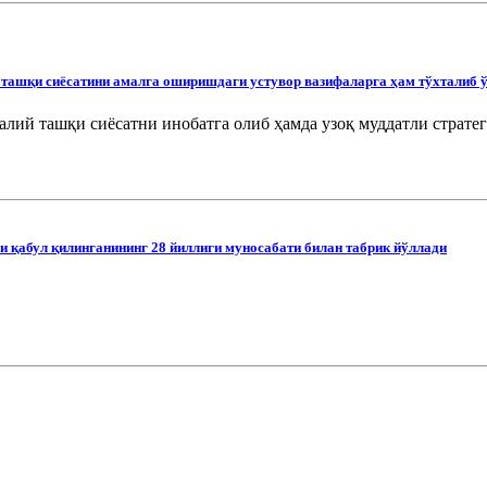
ашқи сиёсатини амалга оширишдаги устувор вазифаларга ҳам тўхталиб ў
малий ташқи сиёсатни инобатга олиб ҳамда узоқ муддатли страте
 қабул қилинганининг 28 йиллиги муносабати билан табрик йўллади