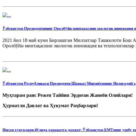
Ўзбекистон Президентининг Оролбўйи минтақасини экологик инновация в
2021 йил 18 май куни Бирлашган Миллатлар Ташкилоти Бош А
Оролбўйи минтақасини экологик инновация ва технологиялар ҳ
Ўзбекистон Республикаси Президенти Шавкат Мирзиёевнинг Иқтисодий 
Муҳтарам раис Режеп Таййип Эрдоған Жаноби Олийлари!
Ҳурматли Давлат ва Ҳукумат Раҳбарлари!
Ҳурматли бош котиб Сулаймонпур Жаноблари!
Инсон ҳуқуқлари йўлида ҳаракатга даъват: Ўзбекистон БМТнинг ушбу т