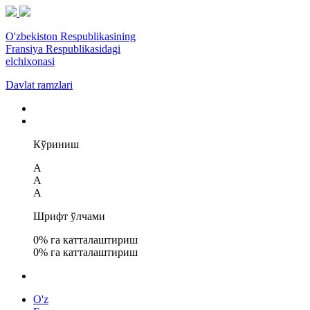
O'zbekiston Respublikasining
Fransiya Respublikasidagi
elchixonasi
Davlat ramzlari
Кўриниш
A
A
A
Шрифт ўлчами
0
% га катталаштириш
0
% га катталаштириш
O'z