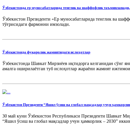
Ўзбекистонда ер муносабатларида тенглик ва шаффофлик таъминланади,
Ўзбекистон Президенти «Ер муносабатларида тенглик ва шафф
тўғрисидаги фармонни имзолади.
Ўзбекистонда фуқаролик жамиятидаги ислоҳотлар
Ўзбекистонда Шавкат Мирзиёев иқтидорга келганидан сўнг ян
амалга оширилаётган туб ислоҳотлар жараёни жамият ижтимои
Ўзбекистон Президенти “Яшил ўсиш ва глобал мақсадлар учун ҳамкорлик
30 май куни Ўзбекистон Республикаси Президенти Шавкат Ми
“Яшил ўсиш ва глобал мақсадлар учун ҳамкорлик – 2030” икк