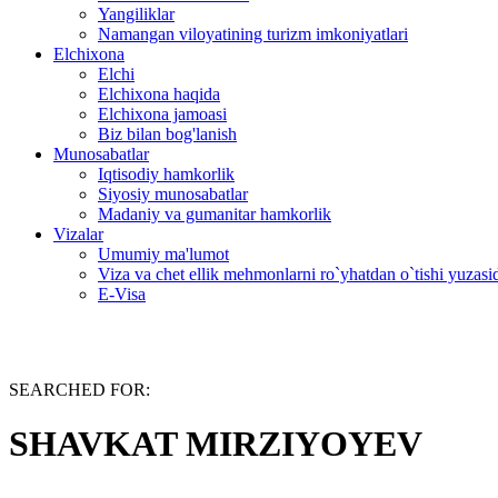
Yangiliklar
Namangan viloyatining turizm imkoniyatlari
Elchixona
Elchi
Elchixona haqida
Elchixona jamoasi
Biz bilan bog'lanish
Munosabatlar
Iqtisodiy hamkorlik
Siyosiy munosabatlar
Madaniy va gumanitar hamkorlik
Vizalar
Umumiy ma'lumot
Viza va chet ellik mehmonlarni ro`yhatdan o`tishi yuzas
E-Visa
SEARCHED FOR:
SHAVKAT MIRZIYOYEV