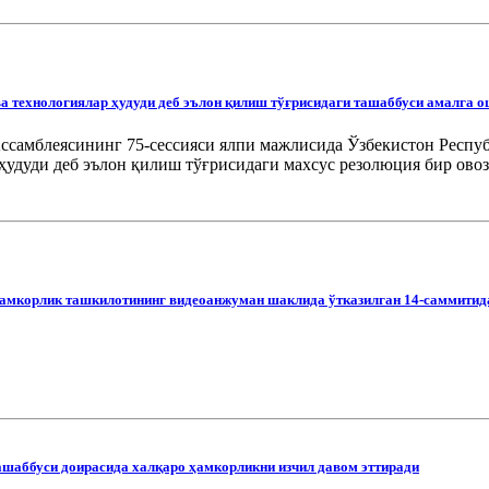
а технологиялар ҳудуди деб эълон қилиш тўғрисидаги ташаббуси амалга 
ссамблеясининг 75-сессияси ялпи мажлисида Ўзбекистон Респу
удуди деб эълон қилиш тўғрисидаги махсус резолюция бир овоз
ҳамкорлик ташкилотининг видеоанжуман шаклида ўтказилган 14-саммитид
ашаббуси доирасида халқаро ҳамкорликни изчил давом эттиради