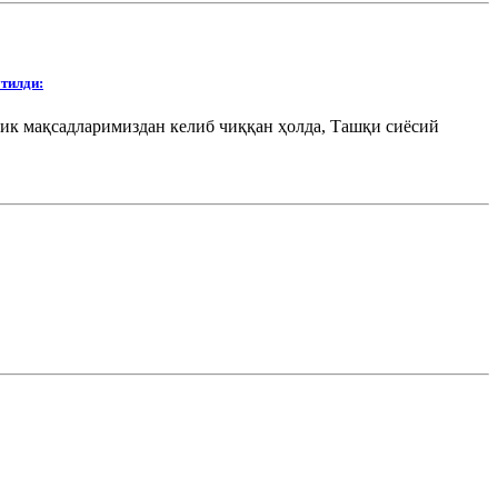
тилди:
гик мақсадларимиздан келиб чиққан ҳолда, Ташқи сиёсий