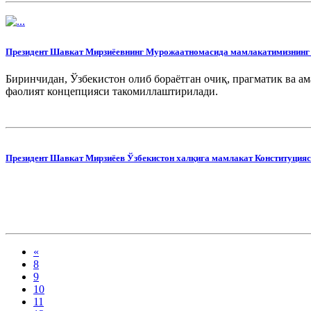
Президент Шавкат Мирзиёевнинг Мурожаатномасида мамлакатимизнинг т
Биринчидан, Ўзбекистон олиб бораётган очиқ, прагматик ва а
фаолият концепцияси такомиллаштирилади.
Президент Шавкат Мирзиёев Ўзбекистон халқига мамлакат Конституцияси
«
8
9
10
11