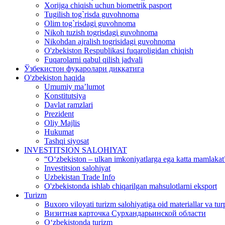
Xorijga chiqish uchun biometrik pasport
Tugilish tog`risda guvohnoma
Olim tog`risdagi guvohnoma
Nikoh tuzish togrisdagi guvohnoma
Nikohdan ajralish togrisidagi guvohnoma
O'zbekiston Respublikasi fuqaroligidan chiqish
Fuqarolarni qabul qilish jadvali
Ўзбекистон фуқаролари диққатига
O'zbekiston haqida
Umumiy ma’lumot
Konstitutsiya
Davlat ramzlari
Prezident
Oliy Majlis
Hukumat
Tashqi siyosat
INVESTITSION SALOHIYAT
“Oʻzbekiston – ulkan imkoniyatlarga ega katta mamlakat”
Investitsion salohiyat
Uzbekistan Trade Info
O'zbekistonda ishlab chiqarilgan mahsulotlarni eksport
Turizm
Buxoro viloyati turizm salohiyatiga oid materiallar va tur
Визитная карточка Сурхандарьинской области
Oʻzbekistonda turizm