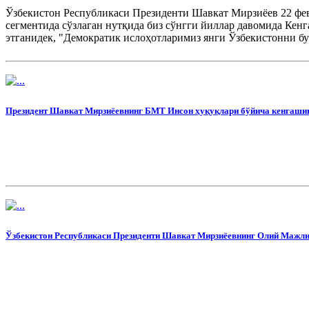
Ўзбекистон Республикаси Президенти Шавкат Мирзиёев 22 фе
сегментида сўзлаган нутқида биз сўнгги йиллар давомида Кен
этганидек, "Демократик ислоҳотларимиз янги Ўзбекистонни бун
Президент Шавкат Мирзиёевнинг БМТ Инсон ҳуқуқлари бўйича кенгашини
Ўзбекистон Республикаси Президенти Шавкат Мирзиёевнинг Олий Мажл