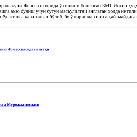
враль куни Женева шаҳрида ўз ишини бошлаган БМТ Инсон ҳуқ
гашга аъзо бўлиш учун бутун масъулиятни англаган ҳолда интил
ёд этишга қаратилган бўлиб, бу ўзгаришлар ортга қайтмайдиган
нг 46-сессиясидаги нутқи
исга Мурожаатномаси