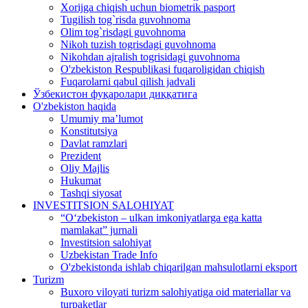
Xorijga chiqish uchun biometrik pasport
Tugilish tog`risda guvohnoma
Olim tog`risdagi guvohnoma
Nikoh tuzish togrisdagi guvohnoma
Nikohdan ajralish togrisidagi guvohnoma
O'zbekiston Respublikasi fuqaroligidan chiqish
Fuqarolarni qabul qilish jadvali
Ўзбекистон фуқаролари диққатига
O'zbekiston haqida
Umumiy ma’lumot
Konstitutsiya
Davlat ramzlari
Prezident
Oliy Majlis
Hukumat
Tashqi siyosat
INVESTITSION SALOHIYAT
“Oʻzbekiston – ulkan imkoniyatlarga ega katta
mamlakat” jurnali
Investitsion salohiyat
Uzbekistan Trade Info
O'zbekistonda ishlab chiqarilgan mahsulotlarni eksport
Turizm
Buxoro viloyati turizm salohiyatiga oid materiallar va
turpaketlar