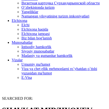
Визитная карточка Сурхандарьинской области
Oʻzbekistonda turizm
Yangiliklar
Namangan viloyatining turizm imkoniyatlari
Elchixona
Elchi
Elchixona haqida
Elchixona jamoasi
Biz bilan bog'lanish
Munosabatlar
Iqtisodiy hamkorlik
Siyosiy munosabatlar
Madaniy va gumanitar hamkorlik
Vizalar
Umumiy ma'lumot
Viza va chet ellik mehmonlarni ro`yhatdan o`tishi
yuzasidan ma'lumot
E-Visa
SEARCHED FOR: