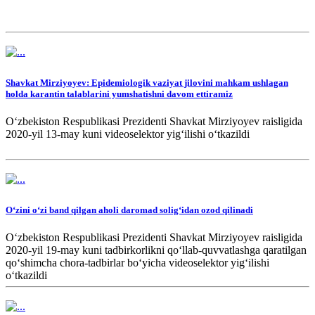
Shavkat Mirziyoyev: Epidemiologik vaziyat jilovini mahkam ushlagan
holda karantin talablarini yumshatishni davom ettiramiz
O‘zbekiston Respublikasi Prezidenti Shavkat Mirziyoyev raisligida
2020-yil 13-may kuni videoselektor yig‘ilishi o‘tkazildi
O‘zini o‘zi band qilgan aholi daromad solig‘idan ozod qilinadi
O‘zbekiston Respublikasi Prezidenti Shavkat Mirziyoyev raisligida
2020-yil 19-may kuni tadbirkorlikni qo‘llab-quvvatlashga qaratilgan
qo‘shimcha chora-tadbirlar bo‘yicha videoselektor yig‘ilishi
o‘tkazildi