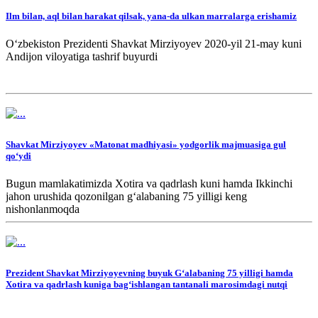
Ilm bilan, aql bilan harakat qilsak, yana-da ulkan marralarga erishamiz
Oʻzbekiston Prezidenti Shavkat Mirziyoyev 2020-yil 21-may kuni
Andijon viloyatiga tashrif buyurdi
Shavkat Mirziyoyev «Matonat madhiyasi» yodgorlik majmuasiga gul
qo‘ydi
Bugun mamlakatimizda Xotira va qadrlash kuni hamda Ikkinchi
jahon urushida qozonilgan g‘alabaning 75 yilligi keng
nishonlanmoqda
Prezident Shavkat Mirziyoyevning buyuk Gʻalabaning 75 yilligi hamda
Xotira va qadrlash kuniga bagʻishlangan tantanali marosimdagi nutqi