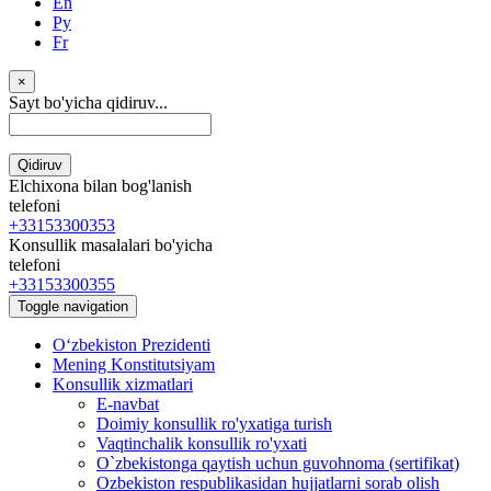
En
Ру
Fr
×
Sayt bo'yicha qidiruv...
Qidiruv
Elchixona bilan bog'lanish
telefoni
+33153300353
Konsullik masalalari bo'yicha
telefoni
+33153300355
Toggle navigation
Oʻzbekiston Prezidenti
Mening Konstitutsiyam
Konsullik xizmatlari
E-navbat
Doimiy konsullik ro'yxatiga turish
Vaqtinchalik konsullik ro'yxati
O`zbekistonga qaytish uchun guvohnoma (sertifikat)
Ozbekiston respublikasidan hujjatlarni sorab olish