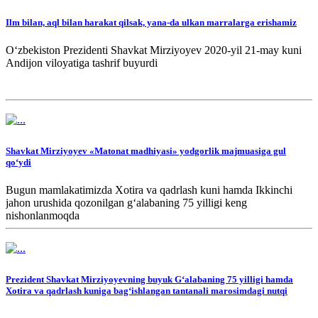
Ilm bilan, aql bilan harakat qilsak, yana-da ulkan marralarga erishamiz
Oʻzbekiston Prezidenti Shavkat Mirziyoyev 2020-yil 21-may kuni
Andijon viloyatiga tashrif buyurdi
Shavkat Mirziyoyev «Matonat madhiyasi» yodgorlik majmuasiga gul
qo‘ydi
Bugun mamlakatimizda Xotira va qadrlash kuni hamda Ikkinchi
jahon urushida qozonilgan g‘alabaning 75 yilligi keng
nishonlanmoqda
Prezident Shavkat Mirziyoyevning buyuk Gʻalabaning 75 yilligi hamda
Xotira va qadrlash kuniga bagʻishlangan tantanali marosimdagi nutqi