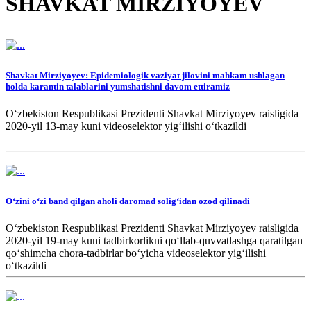
SHAVKAT MIRZIYOYEV
Shavkat Mirziyoyev: Epidemiologik vaziyat jilovini mahkam ushlagan
holda karantin talablarini yumshatishni davom ettiramiz
O‘zbekiston Respublikasi Prezidenti Shavkat Mirziyoyev raisligida
2020-yil 13-may kuni videoselektor yig‘ilishi o‘tkazildi
O‘zini o‘zi band qilgan aholi daromad solig‘idan ozod qilinadi
O‘zbekiston Respublikasi Prezidenti Shavkat Mirziyoyev raisligida
2020-yil 19-may kuni tadbirkorlikni qo‘llab-quvvatlashga qaratilgan
qo‘shimcha chora-tadbirlar bo‘yicha videoselektor yig‘ilishi
o‘tkazildi