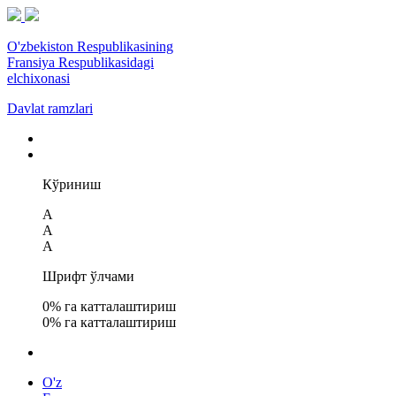
O'zbekiston Respublikasining
Fransiya Respublikasidagi
elchixonasi
Davlat ramzlari
Кўриниш
A
A
A
Шрифт ўлчами
0
% га катталаштириш
0
% га катталаштириш
O'z