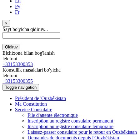
En
Ру
Fr
×
Sayt bo'yicha qidiruv...
Qidiruv
Elchixona bilan bog'lanish
telefoni
+33153300353
Konsullik masalalari bo'yicha
telefoni
+33153300355
Toggle navigation
Président de 'Ouzbékistan
Ma Constitution
Service Consulaire
File d'attente électronique
Inscription au registre consulaire permanent
Inscription au registre consulaire temporaire
Laissez-passer consulaire pour le retour en Ouzbékistan
Demandes de documents depuis l'Ouzbékistan