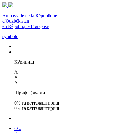
Ambassade de la République
d'Ouzbékistan
en République Française
symbole
Кўриниш
A
A
A
Шрифт ўлчами
0
% га катталаштириш
0
% га катталаштириш
O'z