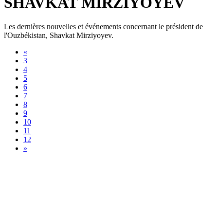
SHAVKAT MIRZIYOYEV
Les dernières nouvelles et événements concernant le président de
l'Ouzbékistan, Shavkat Mirziyoyev.
«
3
4
5
6
7
8
9
10
11
12
»