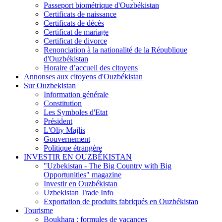
Passeport biométrique d'Ouzbékistan
Certificats de naissance
Certificats de décès
Certificat de mariage
Certificat de divorce
Renonciation à la nationalité de la République
d'Ouzbékistan
Horaire d’accueil des citoyens
Annonses aux citoyens d'Ouzbékistan
Sur Ouzbekistan
Information générale
Constitution
Les Symboles d'Etat
Président
L'Oliy Majlis
Gouvernement
Politique étrangère
INVESTIR EN OUZBÉKISTAN
"Uzbekistan - The Big Country with Big
Opportunities" magazine
Investir en Ouzbékistan
Uzbekistan Trade Info
Exportation de produits fabriqués en Ouzbékistan
Tourisme
Boukhara : formules de vacances