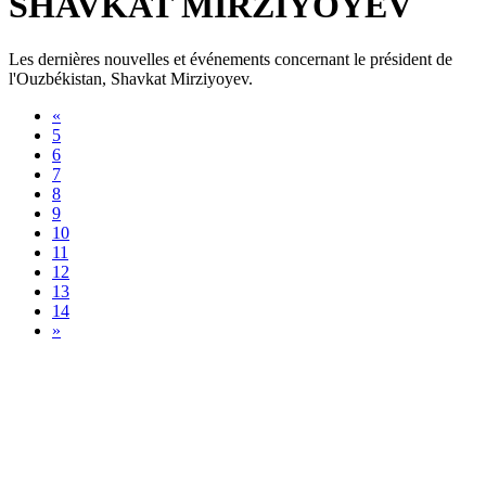
SHAVKAT MIRZIYOYEV
Les dernières nouvelles et événements concernant le président de
l'Ouzbékistan, Shavkat Mirziyoyev.
«
5
6
7
8
9
10
11
12
13
14
»