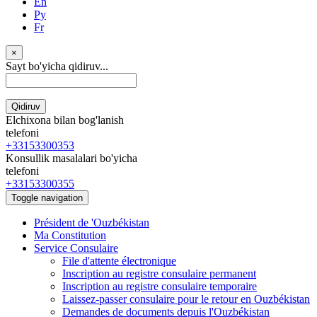
En
Ру
Fr
×
Sayt bo'yicha qidiruv...
Qidiruv
Elchixona bilan bog'lanish
telefoni
+33153300353
Konsullik masalalari bo'yicha
telefoni
+33153300355
Toggle navigation
Président de 'Ouzbékistan
Ma Constitution
Service Consulaire
File d'attente électronique
Inscription au registre consulaire permanent
Inscription au registre consulaire temporaire
Laissez-passer consulaire pour le retour en Ouzbékistan
Demandes de documents depuis l'Ouzbékistan