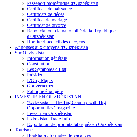
Passeport biométrique d'Ouzbékistan
Certificats de naissance
Certificats de décès
Certificat de mariage
Certificat de divorce
Renonciation à la nationalité de la République
d'Ouzbékistan
Horaire d’accueil des citoyens
Annonses aux citoyens d'Ouzbékistan
Sur Ouzbekistan
Information générale
Constitution
Les Symboles d'Etat
Président
L'Oliy Majlis
Gouvernement
Politique étrangère
INVESTIR EN OUZBÉKISTAN
"Uzbekistan - The Big Country with Big
Opportunities" magazine
Investir en Ouzbékistan
Uzbekistan Trade Info
Exportation de produits fabriqués en Ouzbékistan
Tourisme
Boukhara : formules de vacances