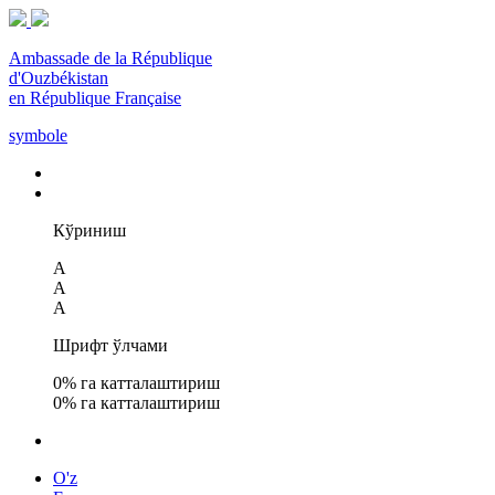
Ambassade de la République
d'Ouzbékistan
en République Française
symbole
Кўриниш
A
A
A
Шрифт ўлчами
0
% га катталаштириш
0
% га катталаштириш
O'z