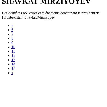
SHAVKAT MIRZIYOYEV
Les dernières nouvelles et événements concernant le président de
l'Ouzbékistan, Shavkat Mirziyoyev.
«
6
7
8
9
10
11
12
13
14
15
»