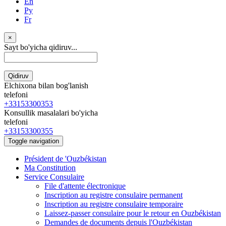
En
Ру
Fr
×
Sayt bo'yicha qidiruv...
Qidiruv
Elchixona bilan bog'lanish
telefoni
+33153300353
Konsullik masalalari bo'yicha
telefoni
+33153300355
Toggle navigation
Président de 'Ouzbékistan
Ma Constitution
Service Consulaire
File d'attente électronique
Inscription au registre consulaire permanent
Inscription au registre consulaire temporaire
Laissez-passer consulaire pour le retour en Ouzbékistan
Demandes de documents depuis l'Ouzbékistan