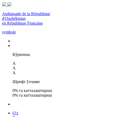
Ambassade de la République
d'Ouzbékistan
en République Française
symbole
Кўриниш
A
A
A
Шрифт ўлчами
0
% га катталаштириш
0
% га катталаштириш
O'z