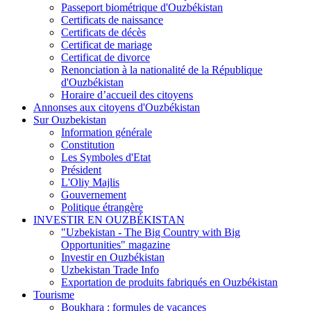
Passeport biométrique d'Ouzbékistan
Certificats de naissance
Certificats de décès
Certificat de mariage
Certificat de divorce
Renonciation à la nationalité de la République
d'Ouzbékistan
Horaire d’accueil des citoyens
Annonses aux citoyens d'Ouzbékistan
Sur Ouzbekistan
Information générale
Constitution
Les Symboles d'Etat
Président
L'Oliy Majlis
Gouvernement
Politique étrangère
INVESTIR EN OUZBÉKISTAN
"Uzbekistan - The Big Country with Big
Opportunities" magazine
Investir en Ouzbékistan
Uzbekistan Trade Info
Exportation de produits fabriqués en Ouzbékistan
Tourisme
Boukhara : formules de vacances