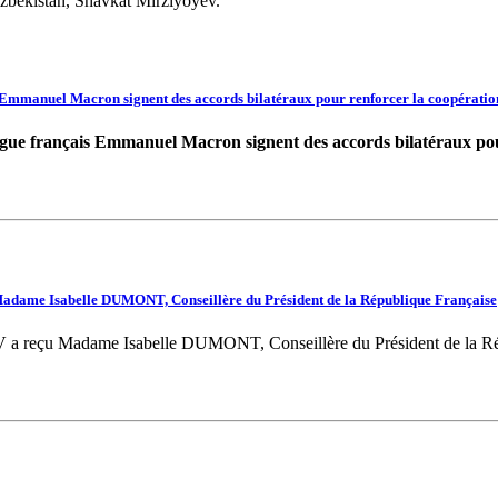
uzbékistan, Shavkat Mirziyoyev.
Emmanuel Macron signent des accords bilatéraux pour renforcer la coopération
gue français Emmanuel Macron signent des accords bilatéraux pour
adame Isabelle DUMONT, Conseillère du Président de la République Française
a reçu Madame Isabelle DUMONT, Conseillère du Président de la Ré