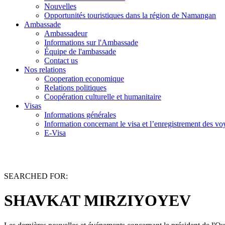
Nouvelles
Opportunités touristiques dans la région de Namangan
Ambassade
Ambassadeur
Informations sur l'Ambassade
Équipe de l'ambassade
Contact us
Nos relations
Cooperation economique
Relations politiques
Coopération culturelle et humanitaire
Visas
Informations générales
Information concernant le visa et l’enregistrement des v
E-Visa
SEARCHED FOR:
SHAVKAT MIRZIYOYEV