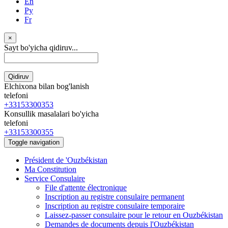
En
Ру
Fr
×
Sayt bo'yicha qidiruv...
Qidiruv
Elchixona bilan bog'lanish
telefoni
+33153300353
Konsullik masalalari bo'yicha
telefoni
+33153300355
Toggle navigation
Président de 'Ouzbékistan
Ma Constitution
Service Consulaire
File d'attente électronique
Inscription au registre consulaire permanent
Inscription au registre consulaire temporaire
Laissez-passer consulaire pour le retour en Ouzbékistan
Demandes de documents depuis l'Ouzbékistan