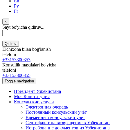
En
Ру
Fr
×
Sayt bo'yicha qidiruv...
Qidiruv
Elchixona bilan bog'lanish
telefoni
+33153300353
Konsullik masalalari bo'yicha
telefoni
+33153300355
Toggle navigation
Президент Узбекистана
Моя Конституция
Консульские услуги
Электронная очередь
Постоянный консульский учёт
Временный консульский учёт
Сертификат на возвращение в Узбекистан
Истребование документов из Узбекистана