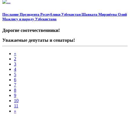
название следующего года и выдвигает приоритетные
направления в политике на будущий год.
Послание Президента Республики Узбекистан Шавката Мирзиёева Олий
Мажлису и народу Узбекистана
Дорогие соотечественники!
Уважаемые депутаты и сенаторы!
Уважаемые гости!
«
2
3
4
5
6
7
8
9
10
11
»