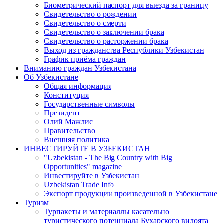
Биометрический паспорт для выезда за границу
Свидетельство о рождении
Свидетельство о смерти
Свидетельство о заключении брака
Свидетельство о расторжении брака
Выход из гражданства Республики Узбекистан
График приёма граждан
Вниманию граждан Узбекистана
Об Узбекистане
Общая информация
Конституция
Государственные символы
Президент
Олий Мажлис
Правительство
Внешняя политика
ИНВЕСТИРУЙТЕ В УЗБЕКИСТАН
"Uzbekistan - The Big Country with Big
Opportunities" magazine
Инвестируйте в Узбекистан
Uzbekistan Trade Info
Экспорт продукции произведенной в Узбекистане
Туризм
Турпакеты и материаллы касательно
туристического потенциала Бухарского вилоята