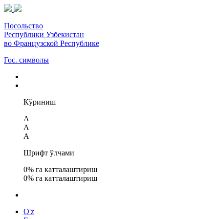
Посольство
Республики Узбекистан
во Французской Республике
Гос. символы
Кўриниш
A
A
A
Шрифт ўлчами
0
% га катталаштириш
0
% га катталаштириш
O'z