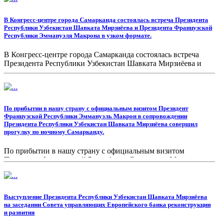
https://president.uz/ru/lists/view/6814
В Конгресс-центре города Самарканда состоялась встреча Президента
Республики Узбекистан Шавката Мирзиёева и Президента Французской
Республики Эммануэля Макрона в узком формате.
В Конгресс-центре города Самарканда состоялась встреча
Президента Республики Узбекистан Шавката Мирзиёева и
Президента Французской Республики Эммануэля Макрона в
узком формате.
https://president.uz/ru/lists/view/6813
По прибытии в нашу страну с официальным визитом Президент
Французской Республики Эммануэль Макрон в сопровождении
Президента Республики Узбекистан Шавката Мирзиёева совершил
прогулку по ночному Самарканду.
По прибытии в нашу страну с официальным визитом
Президент Французской Республики Эммануэль Макрон в
сопровождении Президента Республики Узбекистан Шавката
Мирзиёева совершил прогулку по ночному Самарканду.
https://president.uz/ru/lists/view/6810
Выступление Президента Республики Узбекистан Шавката Мирзиёева
на заседании Совета управляющих Европейского банка реконструкции
и развития