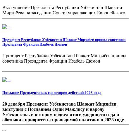
Выступление Президента Республики Узбекистан Шавката
Мирзиёева на заседании Совета управляющих Европейского
банка реконструкции и развития
Президент Республики Узбекистан Шавкат Мирзиёев принял советника
Президента Франции Изабель Дюмон
Президент Республики Узбекистан Шавкат Мирзиёев принял
советника Президента Франции Изабель Дюмон
Послание Президента как траектория действий 2023 года
20 декабря Президент Узбекистана Шавкат Мирзиёев,
выступил с Посланием Олий Мажлису и народу
Узбекистана, в котором подвел итоги уходящего года и
обозначил приоритеты проводимой политики в 2023 году.
В Послании, ставшим с декабря 2017 года традиционным,
президент подводит итоги уходящего года, предлагает