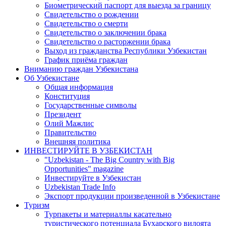
Биометрический паспорт для выезда за границу
Свидетельство о рождении
Свидетельство о смерти
Свидетельство о заключении брака
Свидетельство о расторжении брака
Выход из гражданства Республики Узбекистан
График приёма граждан
Вниманию граждан Узбекистана
Об Узбекистане
Общая информация
Конституция
Государственные символы
Президент
Олий Мажлис
Правительство
Внешняя политика
ИНВЕСТИРУЙТЕ В УЗБЕКИСТАН
"Uzbekistan - The Big Country with Big
Opportunities" magazine
Инвестируйте в Узбекистан
Uzbekistan Trade Info
Экспорт продукции произведенной в Узбекистане
Туризм
Турпакеты и материаллы касательно
туристического потенциала Бухарского вилоята