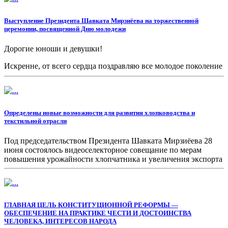
Выступление Президента Шавката Мирзиёева на торжественной
церемонии, посвященной Дню молодежи
Дорогие юноши и девушки!
Искренне, от всего сердца поздравляю все молодое поколение
Нового Узбекистана с сегодняшним замечательным
праздником – Днем молодежи.
Определены новые возможности для развития хлопководства и
текстильной отрасли
Под председательством Президента Шавката Мирзиёева 28
июня состоялось видеоселекторное совещание по мерам
повышения урожайности хлопчатника и увеличения экспорта
текстильной продукции.
ГЛАВНАЯ ЦЕЛЬ КОНСТИТУЦИОННОЙ РЕФОРМЫ —
ОБЕСПЕЧЕНИЕ НА ПРАКТИКЕ ЧЕСТИ И ДОСТОИНСТВА
ЧЕЛОВЕКА, ИНТЕРЕСОВ НАРОДА