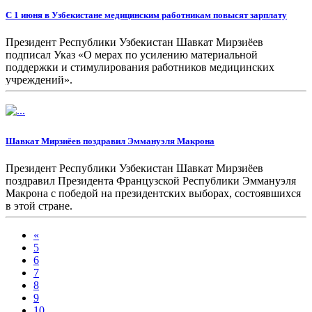
С 1 июня в Узбекистане медицинским работникам повысят зарплату
Президент Республики Узбекистан Шавкат Мирзиёев
подписал Указ «О мерах по усилению материальной
поддержки и стимулирования работников медицинских
учреждений».
Шавкат Мирзиёев поздравил Эммануэля Макрона
Президент Республики Узбекистан Шавкат Мирзиёев
поздравил Президента Французской Республики Эммануэля
Макрона с победой на президентских выборах, состоявшихся
в этой стране.
«
5
6
7
8
9
10