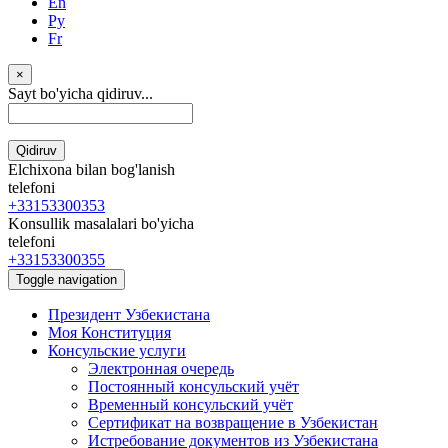
En
Ру
Fr
×
Sayt bo'yicha qidiruv...
Qidiruv
Elchixona bilan bog'lanish
telefoni
+33153300353
Konsullik masalalari bo'yicha
telefoni
+33153300355
Toggle navigation
Президент Узбекистана
Моя Конституция
Консульские услуги
Электронная очередь
Постоянный консульский учёт
Временный консульский учёт
Сертификат на возвращение в Узбекистан
Истребование документов из Узбекистана