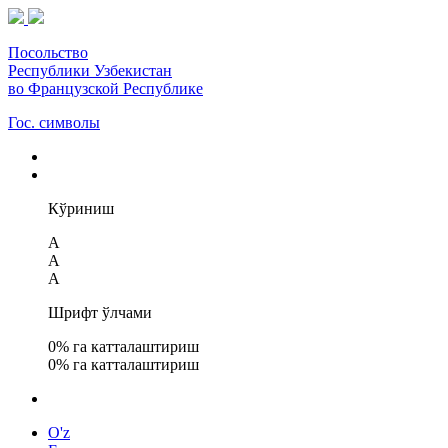
Посольство
Республики Узбекистан
во Французской Республике
Гос. символы
Кўриниш
A
A
A
Шрифт ўлчами
0
% га катталаштириш
0
% га катталаштириш
O'z