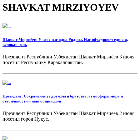
SHAVKAT MIRZIYOYEV
Шавкат Мирзиёев: У всех нас одна Родина. Нас объединяет единая,
великая цель
Президент Республики Узбекистан Шавкат Мирзиёев 3 июля
посетил Республику Каракалпакстан.
Президент: Сохранение уз дружбы и братства, атмосферы мира и
стабильности – наш общий долг
Президент Республики Узбекистан Шавкат Мирзиёев 2 июля
посетил город Нукус.