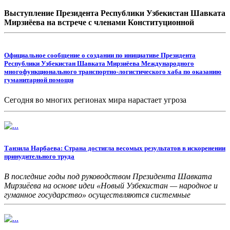
Выступление Президента Республики Узбекистан Шавката
Мирзиёева на встрече с членами Конституционной
комиссии Олий Мажлиса 20 июня этого года.
Официальное сообщение о создании по инициативе Президента
Республики Узбекистан Шавката Мирзиёева Международного
многофункционального транспортно-логистического хаба по оказанию
гуманитарной помощи
Сегодня во многих регионах мира нарастает угроза
гуманитарного кризиса, связанного с тяжелыми
экономическими последствиями пандемии коронавирусной
инфекции, нарушением мировых цепочек поставок и
логистики, а также разрушительным изменением климата.
Танзила Нарбаева: Страна достигла весомых результатов в искоренении
принудительного труда
В последние годы под руководством Президента Шавката
Мирзиёева на основе идеи «Новый Узбекистан — народное и
гуманное государство» осуществляются системные
реформы, направленные на обеспечение благополучия
населения. Важно, что эти действия дают ожидаемые
результаты.