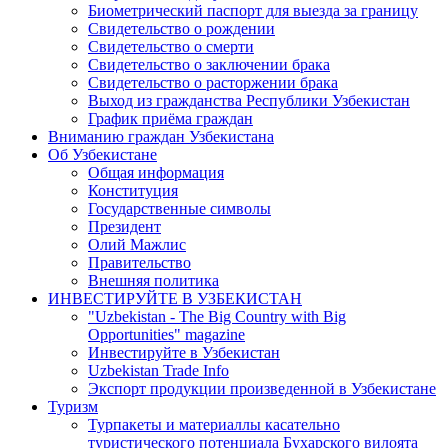
Биометрический паспорт для выезда за границу
Свидетельство о рождении
Свидетельство о смерти
Свидетельство о заключении брака
Свидетельство о расторжении брака
Выход из гражданства Республики Узбекистан
График приёма граждан
Вниманию граждан Узбекистана
Об Узбекистане
Общая информация
Конституция
Государственные символы
Президент
Олий Мажлис
Правительство
Внешняя политика
ИНВЕСТИРУЙТЕ В УЗБЕКИСТАН
"Uzbekistan - The Big Country with Big
Opportunities" magazine
Инвестируйте в Узбекистан
Uzbekistan Trade Info
Экспорт продукции произведенной в Узбекистане
Туризм
Турпакеты и материаллы касательно
туристического потенциала Бухарского вилоята