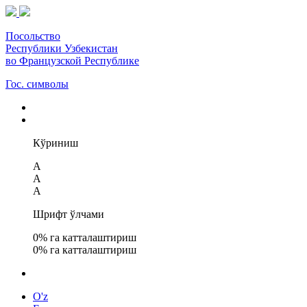
Посольство
Республики Узбекистан
во Французской Республике
Гос. символы
Кўриниш
A
A
A
Шрифт ўлчами
0
% га катталаштириш
0
% га катталаштириш
O'z