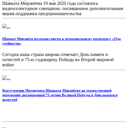
Шавката Мирзиёева 19 мая 2020 года состоялось
видеоселекторное совещание, посвященное дополнительным
мерам поддержки предпринимательства
Шавкат Мирзиёев возложил цветы к мемориальному комплексу «Ода
стойкости»
Сегодня наша страна широко отмечает День памяти и
почестей и 75-ю годовщину Победы во Второй мировой
войне
Выступление Президента Шавката Мирзиёева на торжественной
церемонии, посвященной 75-летию Великой Победы и Дню памяти и
почестей