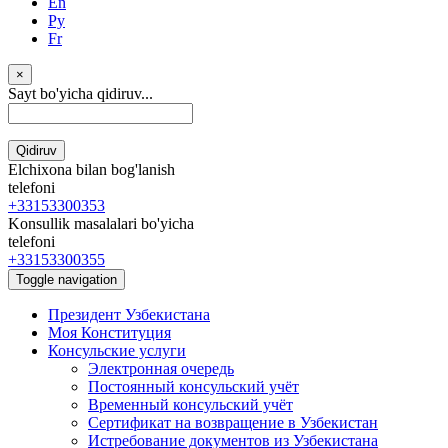
En
Ру
Fr
×
Sayt bo'yicha qidiruv...
Qidiruv
Elchixona bilan bog'lanish
telefoni
+33153300353
Konsullik masalalari bo'yicha
telefoni
+33153300355
Toggle navigation
Президент Узбекистана
Моя Конституция
Консульские услуги
Электронная очередь
Постоянный консульский учёт
Временный консульский учёт
Сертификат на возвращение в Узбекистан
Истребование документов из Узбекистана