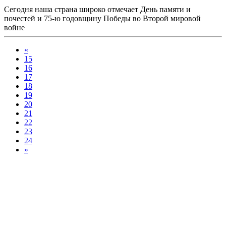
Сегодня наша страна широко отмечает День памяти и
почестей и 75-ю годовщину Победы во Второй мировой
войне
«
15
16
17
18
19
20
21
22
23
24
»