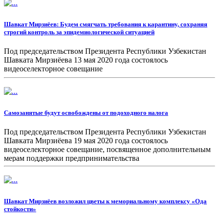
Шавкат Мирзиёев: Будем смягчать требования к карантину, сохраняя
строгий контроль за эпидемиологической ситуацией
Под председательством Президента Республики Узбекистан
Шавката Мирзиёева 13 мая 2020 года состоялось
видеоселекторное совещание
Самозанятые будут освобождены от подоходного налога
Под председательством Президента Республики Узбекистан
Шавката Мирзиёева 19 мая 2020 года состоялось
видеоселекторное совещание, посвященное дополнительным
мерам поддержки предпринимательства
Шавкат Мирзиёев возложил цветы к мемориальному комплексу «Ода
стойкости»