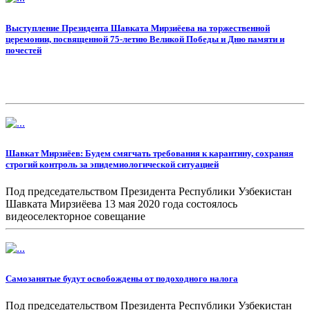
Выступление Президента Шавката Мирзиёева на торжественной
церемонии, посвященной 75-летию Великой Победы и Дню памяти и
почестей
Шавкат Мирзиёев: Будем смягчать требования к карантину, сохраняя
строгий контроль за эпидемиологической ситуацией
Под председательством Президента Республики Узбекистан
Шавката Мирзиёева 13 мая 2020 года состоялось
видеоселекторное совещание
Самозанятые будут освобождены от подоходного налога
Под председательством Президента Республики Узбекистан