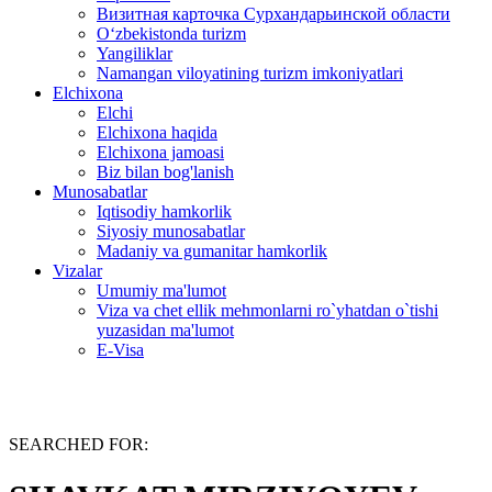
Визитная карточка Сурхандарьинской области
Oʻzbekistonda turizm
Yangiliklar
Namangan viloyatining turizm imkoniyatlari
Elchixona
Elchi
Elchixona haqida
Elchixona jamoasi
Biz bilan bog'lanish
Munosabatlar
Iqtisodiy hamkorlik
Siyosiy munosabatlar
Madaniy va gumanitar hamkorlik
Vizalar
Umumiy ma'lumot
Viza va chet ellik mehmonlarni ro`yhatdan o`tishi
yuzasidan ma'lumot
E-Visa
SEARCHED FOR: