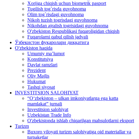
Xorijga chiqish uchun biometrik pasport
Tugilish tog`risda guvohnoma
Olim tog`risdagi guvohnoma
Nikoh tuzish togrisdagi guvohnoma
Nikohdan ajralish togrisidagi guvohnoma
O'zbekiston Respublikasi fuqaroligidan chiqish
Fuqarolarni qabul qilish jadvali
Ўзбекистон фуқаролари диққатига
O'zbekiston haqida
Umumiy ma’lumot
Konstitutsiya
Davlat ramzlari
Prezident
Oliy Majlis
Hukumat
Tashqi siyosat
INVESTITSION SALOHIYAT
“Oʻzbekiston – ulkan imkoniyatlarga ega katta
mamlakat” jurnali
Investitsion salohiyat
Uzbekistan Trade Info
O'zbekistonda ishlab chiqarilgan mahsulotlarni eksport
Turizm
Buxoro viloyati turizm salohiyatiga oid materiallar va
turpaketlar