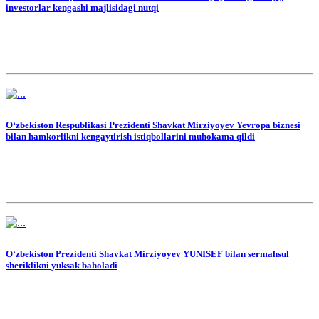
investorlar kengashi majlisidagi nutqi
O‘zbekiston Respublikasi Prezidenti Shavkat Mirziyoyev Yevropa biznesi
bilan hamkorlikni kengaytirish istiqbollarini muhokama qildi
O‘zbekiston Prezidenti Shavkat Mirziyoyev YUNISEF bilan sermahsul
sheriklikni yuksak baholadi