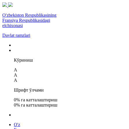
O'zbekiston Respublikasining
Fransiya Respublikasidagi
elchixonasi
Davlat ramzlari
Кўриниш
A
A
A
Шрифт ўлчами
0
% га катталаштириш
0
% га катталаштириш
O'z