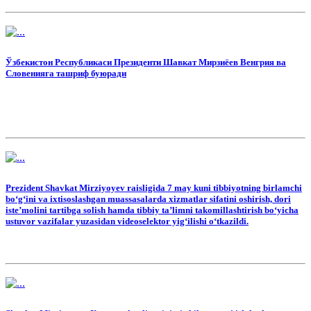
Ўзбекистон Республикаси Президенти Шавкат Мирзиёев Венгрия ва
Словенияга ташриф буюради
Prezident Shavkat Mirziyoyev raisligida 7 may kuni tibbiyotning birlamchi
bo‘g‘ini va ixtisoslashgan muassasalarda xizmatlar sifatini oshirish, dori
iste’molini tartibga solish hamda tibbiy ta’limni takomillashtirish bo‘yicha
ustuvor vazifalar yuzasidan videoselektor yig‘ilishi o‘tkazildi.