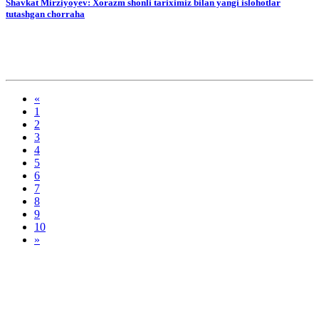
Shavkat Mirziyoyev: Xorazm shonli tariximiz bilan yangi islohotlar
tutashgan chorraha
«
1
2
3
4
5
6
7
8
9
10
»