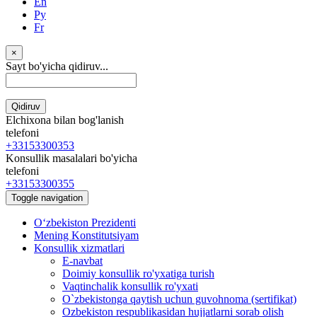
En
Ру
Fr
×
Sayt bo'yicha qidiruv...
Qidiruv
Elchixona bilan bog'lanish
telefoni
+33153300353
Konsullik masalalari bo'yicha
telefoni
+33153300355
Toggle navigation
Oʻzbekiston Prezidenti
Mening Konstitutsiyam
Konsullik xizmatlari
E-navbat
Doimiy konsullik ro'yxatiga turish
Vaqtinchalik konsullik ro'yxati
O`zbekistonga qaytish uchun guvohnoma (sertifikat)
Ozbekiston respublikasidan hujjatlarni sorab olish