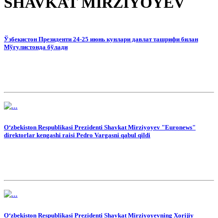
SHAVKAT MIRZIYOYEV
Ўзбекистон Президенти 24-25 июнь кунлари давлат ташрифи билан
Мўғулистонда бўлади
O‘zbekiston Respublikasi Prezidenti Shavkat Mirziyoyev "Euronews"
direktorlar kengashi raisi Pedro Vargasni qabul qildi
O‘zbekiston Respublikasi Prezidenti Shavkat Mirziyoyevning Xorijiy