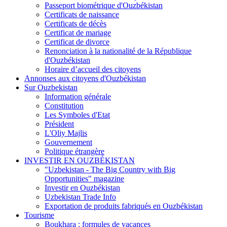
Passeport biométrique d'Ouzbékistan
Certificats de naissance
Certificats de décès
Certificat de mariage
Certificat de divorce
Renonciation à la nationalité de la République
d'Ouzbékistan
Horaire d’accueil des citoyens
Annonses aux citoyens d'Ouzbékistan
Sur Ouzbekistan
Information générale
Constitution
Les Symboles d'Etat
Président
L'Oliy Majlis
Gouvernement
Politique étrangère
INVESTIR EN OUZBÉKISTAN
"Uzbekistan - The Big Country with Big
Opportunities" magazine
Investir en Ouzbékistan
Uzbekistan Trade Info
Exportation de produits fabriqués en Ouzbékistan
Tourisme
Boukhara : formules de vacances