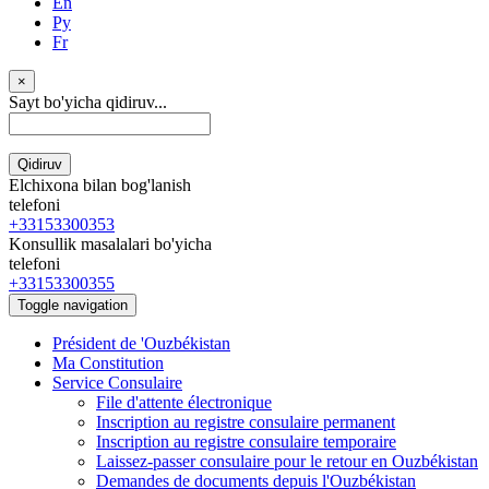
En
Ру
Fr
×
Sayt bo'yicha qidiruv...
Qidiruv
Elchixona bilan bog'lanish
telefoni
+33153300353
Konsullik masalalari bo'yicha
telefoni
+33153300355
Toggle navigation
Président de 'Ouzbékistan
Ma Constitution
Service Consulaire
File d'attente électronique
Inscription au registre consulaire permanent
Inscription au registre consulaire temporaire
Laissez-passer consulaire pour le retour en Ouzbékistan
Demandes de documents depuis l'Ouzbékistan