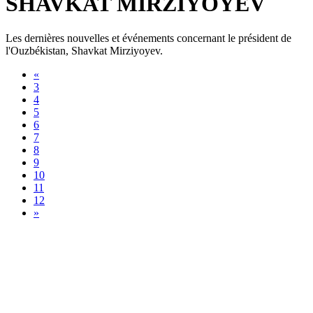
SHAVKAT MIRZIYOYEV
Les dernières nouvelles et événements concernant le président de
l'Ouzbékistan, Shavkat Mirziyoyev.
«
3
4
5
6
7
8
9
10
11
12
»