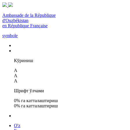
Ambassade de la République
d'Ouzbékistan
en République Française
symbole
Кўриниш
A
A
A
Шрифт ўлчами
0
% га катталаштириш
0
% га катталаштириш
O'z