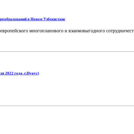
преобразований в Новом Узбекистане
европейского многопланового и взаимовыгодного сотрудничест
я 2022 года, г.Нукус)
дущее нашей дорогой Родины, мир и стабильность на нашей благо