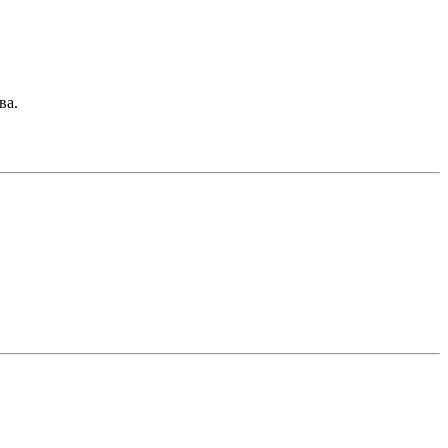
ва.
датной земле.