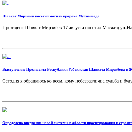
Шавкат Мирзиёев посетил могилу пророка Мухаммада
Президент Шавкат Мирзиёев 17 августа посетил Масжид ун-На
Выступление Президента Республики Узбекистан Шавката Мирзиёева в Ж
Сегодня я обращаюсь ко всем, кому небезразлична судьба и бу
Определено внедрение новой системы в области проектирования и строит