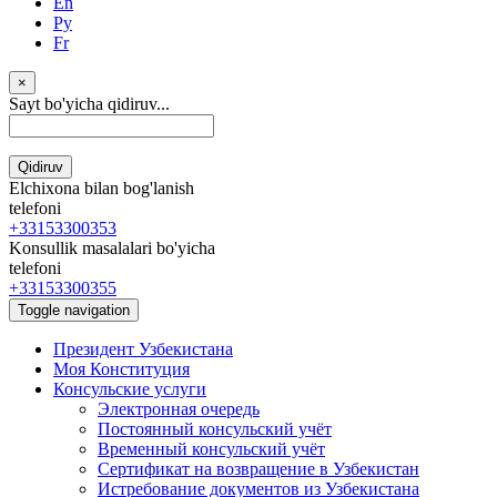
En
Ру
Fr
×
Sayt bo'yicha qidiruv...
Qidiruv
Elchixona bilan bog'lanish
telefoni
+33153300353
Konsullik masalalari bo'yicha
telefoni
+33153300355
Toggle navigation
Президент Узбекистана
Моя Конституция
Консульские услуги
Электронная очередь
Постоянный консульский учёт
Временный консульский учёт
Сертификат на возвращение в Узбекистан
Истребование документов из Узбекистана