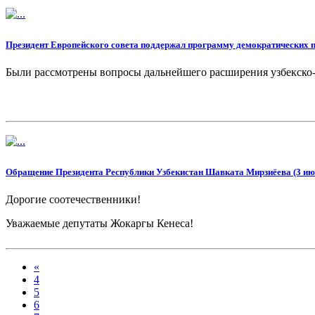
Президент Европейского совета поддержал программу демократических 
Были рассмотрены вопросы дальнейшего расширения узбекско-
Обращение Президента Республики Узбекистан Шавката Мирзиёева (3 июл
Дорогие соотечественники!
Уважаемые депутаты Жокаргы Кенеса!
Сегодня я обращаюсь ко всем, кому небезразлична судьба и бу
«
4
5
6