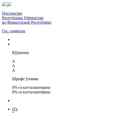
Посольство
Республики Узбекистан
во Французской Республике
Гос. символы
Кўриниш
A
A
A
Шрифт ўлчами
0
% га катталаштириш
0
% га катталаштириш
O'z