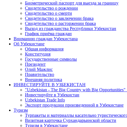
Биометрический паспорт для выезда за границу
Свидетельство о рождении
Свидетельство о смерти
Свидетельство о заключении брака
Свидетельство о расторжении брака
Выход из гражданства Республики Узбекистан
График приёма граждан
Вниманию граждан Узбекистана
Об Узбекистане
Общая информация
Конституция
Государственные символы
Президент
Олий Мажлис
Правительство
Внешняя политика
ИНВЕСТИРУЙТЕ В УЗБЕКИСТАН
"Uzbekistan - The Big Country with Big Opportunities"
Инвестируйте в Узбекистан
Uzbekistan Trade Info
Экспорт продукции произведенной в Узбекистане
Туризм
Турпакеты и материаллы касательно туристическог
Визитная карточка Сурхандарьинской области
Туризм в Узбекистане