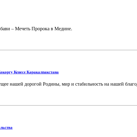
бави – Мечеть Пророка в Медине.
окоргу Кенесе Каракалпакстана
дущее нашей дорогой Родины, мир и стабильность на нашей благо
ельства