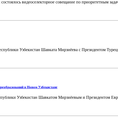
состоялось видеоселекторное совещание по приоритетным задача
 Республики Узбекистан Шавката Мирзиёева с Президентом Тур
преобразований в Новом Узбекистане
еспублики Узбекистан Шавкатом Мирзиёевым и Президентом Ев