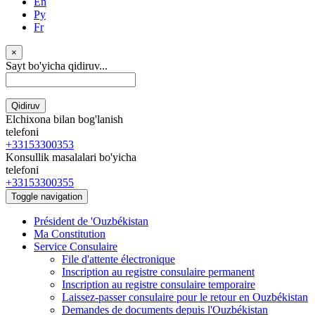
En
Ру
Fr
×
Sayt bo'yicha qidiruv...
Qidiruv
Elchixona bilan bog'lanish
telefoni
+33153300353
Konsullik masalalari bo'yicha
telefoni
+33153300355
Toggle navigation
Président de 'Ouzbékistan
Ma Constitution
Service Consulaire
File d'attente électronique
Inscription au registre consulaire permanent
Inscription au registre consulaire temporaire
Laissez-passer consulaire pour le retour en Ouzbékistan
Demandes de documents depuis l'Ouzbékistan