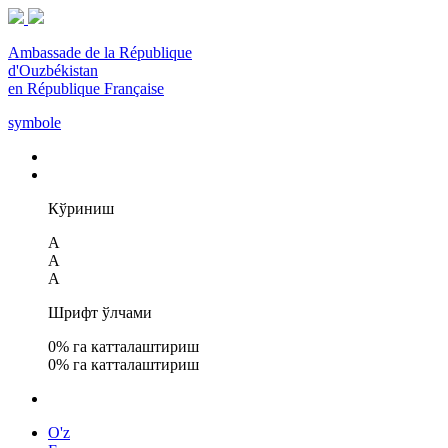
Ambassade de la République
d'Ouzbékistan
en République Française
symbole
Кўриниш
A
A
A
Шрифт ўлчами
0
% га катталаштириш
0
% га катталаштириш
O'z