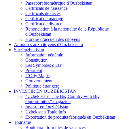
Passeport biométrique d'Ouzbékistan
Certificats de naissance
Certificats de décès
Certificat de mariage
Certificat de divorce
Renonciation à la nationalité de la République
d'Ouzbékistan
Horaire d’accueil des citoyens
Annonses aux citoyens d'Ouzbékistan
Sur Ouzbekistan
Information générale
Constitution
Les Symboles d'Etat
Président
L'Oliy Majlis
Gouvernement
Politique étrangère
INVESTIR EN OUZBÉKISTAN
"Uzbekistan - The Big Country with Big
Opportunities" magazine
Investir en Ouzbékistan
Uzbekistan Trade Info
Exportation de produits fabriqués en Ouzbékistan
Tourisme
Boukhara : formules de vacances