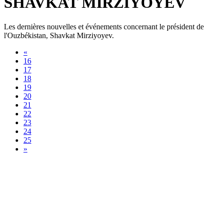
SHAVKAT MIRZIYOYEV
Les dernières nouvelles et événements concernant le président de
l'Ouzbékistan, Shavkat Mirziyoyev.
«
16
17
18
19
20
21
22
23
24
25
»