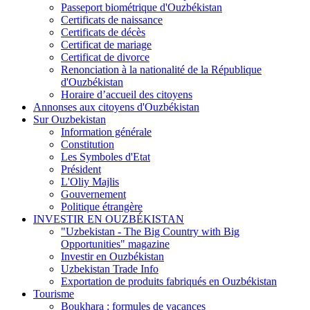
Passeport biométrique d'Ouzbékistan
Certificats de naissance
Certificats de décès
Certificat de mariage
Certificat de divorce
Renonciation à la nationalité de la République
d'Ouzbékistan
Horaire d’accueil des citoyens
Annonses aux citoyens d'Ouzbékistan
Sur Ouzbekistan
Information générale
Constitution
Les Symboles d'Etat
Président
L'Oliy Majlis
Gouvernement
Politique étrangère
INVESTIR EN OUZBÉKISTAN
"Uzbekistan - The Big Country with Big
Opportunities" magazine
Investir en Ouzbékistan
Uzbekistan Trade Info
Exportation de produits fabriqués en Ouzbékistan
Tourisme
Boukhara : formules de vacances