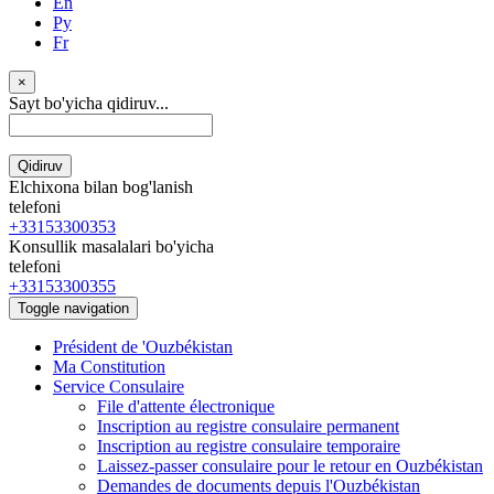
En
Ру
Fr
×
Sayt bo'yicha qidiruv...
Qidiruv
Elchixona bilan bog'lanish
telefoni
+33153300353
Konsullik masalalari bo'yicha
telefoni
+33153300355
Toggle navigation
Président de 'Ouzbékistan
Ma Constitution
Service Consulaire
File d'attente électronique
Inscription au registre consulaire permanent
Inscription au registre consulaire temporaire
Laissez-passer consulaire pour le retour en Ouzbékistan
Demandes de documents depuis l'Ouzbékistan