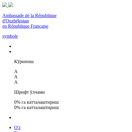
Ambassade de la République
d'Ouzbékistan
en République Française
symbole
Кўриниш
A
A
A
Шрифт ўлчами
0
% га катталаштириш
0
% га катталаштириш
O'z