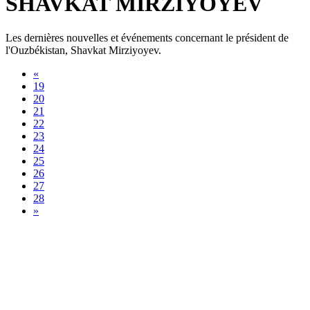
SHAVKAT MIRZIYOYEV
Les dernières nouvelles et événements concernant le président de
l'Ouzbékistan, Shavkat Mirziyoyev.
«
19
20
21
22
23
24
25
26
27
28
»