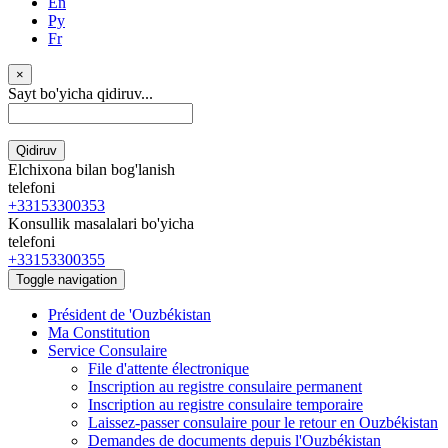
En
Ру
Fr
×
Sayt bo'yicha qidiruv...
Qidiruv
Elchixona bilan bog'lanish
telefoni
+33153300353
Konsullik masalalari bo'yicha
telefoni
+33153300355
Toggle navigation
Président de 'Ouzbékistan
Ma Constitution
Service Consulaire
File d'attente électronique
Inscription au registre consulaire permanent
Inscription au registre consulaire temporaire
Laissez-passer consulaire pour le retour en Ouzbékistan
Demandes de documents depuis l'Ouzbékistan