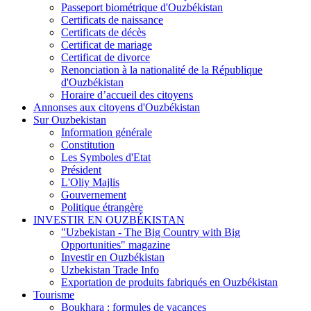
Passeport biométrique d'Ouzbékistan
Certificats de naissance
Certificats de décès
Certificat de mariage
Certificat de divorce
Renonciation à la nationalité de la République
d'Ouzbékistan
Horaire d’accueil des citoyens
Annonses aux citoyens d'Ouzbékistan
Sur Ouzbekistan
Information générale
Constitution
Les Symboles d'Etat
Président
L'Oliy Majlis
Gouvernement
Politique étrangère
INVESTIR EN OUZBÉKISTAN
"Uzbekistan - The Big Country with Big
Opportunities" magazine
Investir en Ouzbékistan
Uzbekistan Trade Info
Exportation de produits fabriqués en Ouzbékistan
Tourisme
Boukhara : formules de vacances