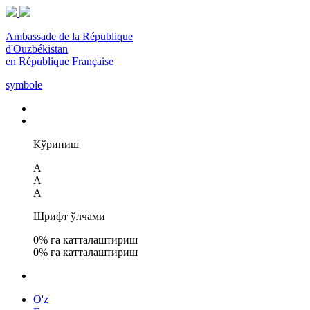
Ambassade de la République
d'Ouzbékistan
en République Française
symbole
Кўриниш
A
A
A
Шрифт ўлчами
0
% га катталаштириш
0
% га катталаштириш
O'z