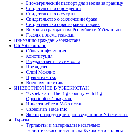
Биометрический паспорт для выезда за границу
Свидетельство о рождении
Свидетельство о смерти
Свидетельство о заключении брака
Свидетельство о расторжении брака
Выход из гражданства Республики Узбекистан
График приёма граждан
Вниманию граждан Узбекистана
Об Узбекистане
Общая информация
Конституция
Государственные символы
Президент
Олий Мажлис
Правительство
Внешняя политика
ИНВЕСТИРУЙТЕ В УЗБЕКИСТАН
"Uzbekistan - The Big Country with Big
Opportunities" magazine
Инвестируйте в Узбекистан
Uzbekistan Trade Info
Экспорт продукции произведенной в Узбекистане
Туризм
Турпакеты и материаллы касательно
туристического потенциала Бухарского вилоята