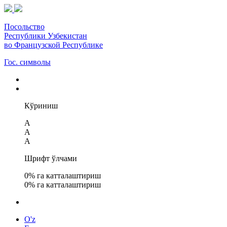
Посольство
Республики Узбекистан
во Французской Республике
Гос. символы
Кўриниш
A
A
A
Шрифт ўлчами
0
% га катталаштириш
0
% га катталаштириш
O'z