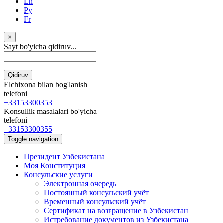
En
Ру
Fr
×
Sayt bo'yicha qidiruv...
Qidiruv
Elchixona bilan bog'lanish
telefoni
+33153300353
Konsullik masalalari bo'yicha
telefoni
+33153300355
Toggle navigation
Президент Узбекистана
Моя Конституция
Консульские услуги
Электронная очередь
Постоянный консульский учёт
Временный консульский учёт
Сертификат на возвращение в Узбекистан
Истребование документов из Узбекистана