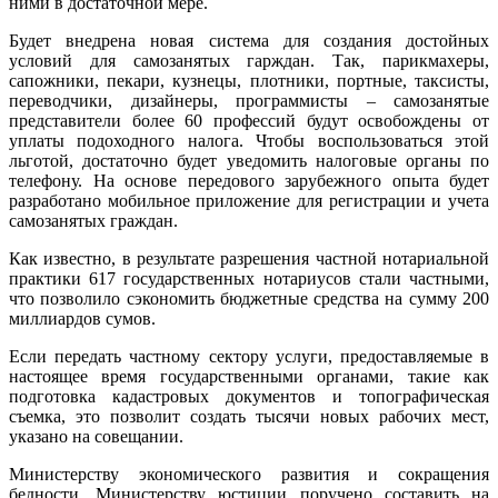
ними в достаточной мере.
Будет внедрена новая система для создания достойных
условий для самозанятых гарждан. Так, парикмахеры,
сапожники, пекари, кузнецы, плотники, портные, таксисты,
переводчики, дизайнеры, программисты – самозанятые
представители более 60 профессий будут освобождены от
уплаты подоходного налога. Чтобы воспользоваться этой
льготой, достаточно будет уведомить налоговые органы по
телефону. На основе передового зарубежного опыта будет
разработано мобильное приложение для регистрации и учета
самозанятых граждан.
Как известно, в результате разрешения частной нотариальной
практики 617 государственных нотариусов стали частными,
что позволило сэкономить бюджетные средства на сумму 200
миллиардов сумов.
Если передать частному сектору услуги, предоставляемые в
настоящее время государственными органами, такие как
подготовка кадастровых документов и топографическая
съемка, это позволит создать тысячи новых рабочих мест,
указано на совещании.
Министерству экономического развития и сокращения
бедности, Министерству юстиции поручено составить на