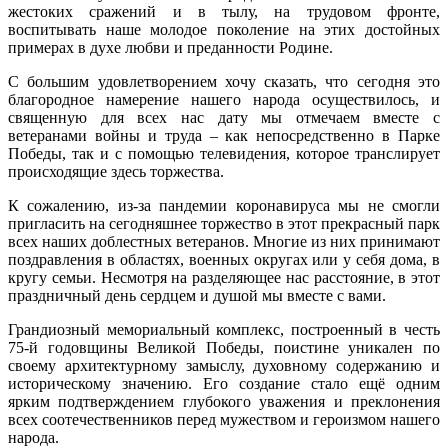
жестоких сражений и в тылу, на трудовом фронте,
воспитывать наше молодое поколение на этих достойных
примерах в духе любви и преданности Родине.
С большим удовлетворением хочу сказать, что сегодня это
благородное намерение нашего народа осуществилось, и
священную для всех нас дату мы отмечаем вместе с
ветеранами войны и труда – как непосредственно в Парке
Победы, так и с помощью телевидения, которое транслирует
происходящие здесь торжества.
К сожалению, из-за пандемии коронавируса мы не смогли
пригласить на сегодняшнее торжество в этот прекрасный парк
всех наших доблестных ветеранов. Многие из них принимают
поздравления в областях, военных округах или у себя дома, в
кругу семьи. Несмотря на разделяющее нас расстояние, в этот
праздничный день сердцем и душой мы вместе с вами.
Грандиозный мемориальный комплекс, построенный в честь
75-й годовщины Великой Победы, поистине уникален по
своему архитектурному замыслу, духовному содержанию и
историческому значению. Его создание стало ещё одним
ярким подтверждением глубокого уважения и преклонения
всех соотечественников перед мужеством и героизмом нашего
народа.