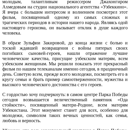
молодым, талантливым режиссером Джахонгиром
Ахмедовым на студии национального агентства «Узбеккино».
Я вчера с большим интересом и волнением посмотрел этот
фильм, посвященный одному из самых сложных и
трагических периодов в истории нашего народа. Являясь одой
настоящего героизма, он вызывает отклик в душе каждого
человека.
В образе Зульфии Закировой, до конца жизни с болью и
тоской ждавшей возвращения с войны пятерых своих
погибших сыновей-героев, нашли отражение лучшие
человеческие качества, присущие узбекским матерям, всем
узбекским женщинам. Мы решили показать этот прекрасный
фильм по нашим телеканалам именно сегодня, в праздничный
день. Советую всем, прежде всего молодежи, посмотреть его в
кругу семьи и брать пример самоотверженности, мужества и
высокого человеческого достоинства с его героев.
С гордостью хочу подчеркнуть: в самом центре Парка Победы
сегодня возвышается величественный памятник «Ода
стойкости», посвященный матери-Родине, всем матерям
Узбекистана. Этот монумент станет для всех, особенно для
молодежи, символом таких вечных ценностей, как семья,
любовь и верность.