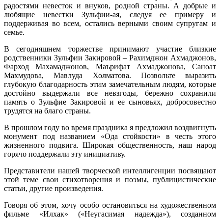
радостями невесток и внуков, родной страны. А добрые и
любящие невестки Зульфии-ая, следуя ее примеру и
поддерживая во всем, остались верными своим супругам и
семье.
В сегодняшнем торжестве принимают участие близкие
родственники Зульфии Закировой – Рахимджон Ахмаджонов,
Фарход Махамаджонов, Маърифат Ахмаджонова, Саноат
Махмудова, Мавлуда Холматова. Позвольте выразить
глубокую благодарность этим замечательным людям, которые
достойно выдержали все невзгоды, бережно сохранили
память о Зульфие Закировой и ее сыновьях, добросовестно
трудятся на благо страны.
В прошлом году во время праздника я предложил воздвигнуть
монумент под названием «Ода стойкости» в честь этого
жизненного подвига. Широкая общественность, наш народ
горячо поддержали эту инициативу.
Представители нашей творческой интеллигенции посвящают
этой теме свои стихотворения и поэмы, публицистические
статьи, другие произведения.
Говоря об этом, хочу особо остановиться на художественном
фильме «Илхак» («Неугасимая надежда»), созданном