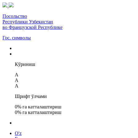
Посольство
Республики Узбекистан
во Французской Республике
Гос. символы
Кўриниш
A
A
A
Шрифт ўлчами
0
% га катталаштириш
0
% га катталаштириш
O'z