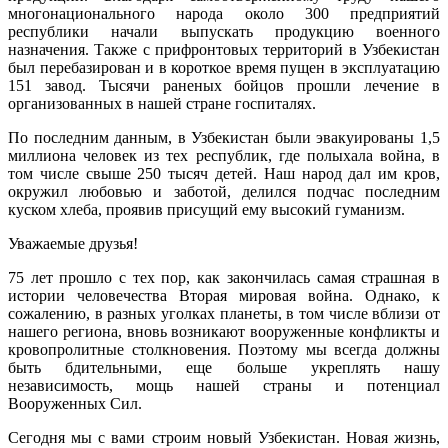
многонационального народа около 300 предприятий
республики начали выпускать продукцию военного
назначения. Также с прифронтовых территорий в Узбекистан
был перебазирован и в короткое время пущен в эксплуатацию
151 завод. Тысячи раненых бойцов прошли лечение в
организованных в нашей стране госпиталях.
По последним данным, в Узбекистан были эвакуированы 1,5
миллиона человек из тех республик, где полыхала война, в
том числе свыше 250 тысяч детей. Наш народ дал им кров,
окружил любовью и заботой, делился подчас последним
куском хлеба, проявив присущий ему высокий гуманизм.
Уважаемые друзья!
75 лет прошло с тех пор, как закончилась самая страшная в
истории человечества Вторая мировая война. Однако, к
сожалению, в разных уголках планеты, в том числе вблизи от
нашего региона, вновь возникают вооруженные конфликты и
кровопролитные столкновения. Поэтому мы всегда должны
быть бдительными, еще больше укреплять нашу
независимость, мощь нашей страны и потенциал
Вооруженных Сил.
Сегодня мы с вами строим новый Узбекистан. Новая жизнь,