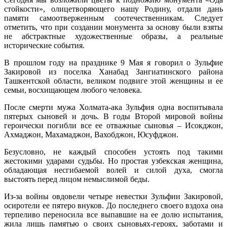
стойкости», олицетворяющего нашу Родину, отдали дань
памяти самоотверженным соотечественникам. Следует
отметить, что при создании монумента за основу были взяты
не абстрактные художественные образы, а реальные
исторические события.
В прошлом году на празднике 9 Мая я говорил о Зульфие
Закировой из поселка Ханабад Зангиатинского района
Ташкентской области, великом подвиге этой женщины и ее
семьи, восхищающем любого человека.
После смерти мужа Холмата-ака Зульфия одна воспитывала
пятерых сыновей и дочь. В годы Второй мировой войны
героически погибли все ее отважные сыновья – Исокджон,
Ахмаджон, Махамаджон, Вахобджон, Юсуфджон.
Безусловно, не каждый способен устоять под такими
жестокими ударами судьбы. Но простая узбекская женщина,
обладающая несгибаемой волей и силой духа, смогла
выстоять перед лицом немыслимой беды.
Из-за войны овдовели четыре невестки Зульфии Закировой,
осиротели ее пятеро внуков. До последнего своего вздоха она
терпеливо переносила все выпавшие на ее долю испытания,
жила лишь памятью о своих сыновьях-героях, заботами и