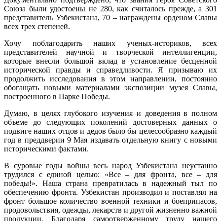
Союза были удостоены не 280, как считалось прежде, а 301
представитель Узбекистана, 70 – награждены орденом Славы
всех трех степеней.
Хочу поблагодарить наших ученых-историков, всех
представителей научной и творческой интеллигенции,
которые внесли большой вклад в установление бесценной
исторической правды и справедливости. Я призываю их
продолжить исследования в этом направлении, постоянно
обогащать новыми материалами экспозиции музея Славы,
построенного в Парке Победы.
Думаю, в целях глубокого изучения и доведения в полном
объеме до следующих поколений достоверных данных о
подвиге наших отцов и дедов было бы целесообразно каждый
год в преддверии 9 Мая издавать отдельную книгу с новыми
историческими фактами.
В суровые годы войны весь народ Узбекистана неустанно
трудился с единой целью: «Все – для фронта, все – для
победы!». Наша страна превратилась в надежный тыл по
обеспечению фронта. Узбекистан производил и поставлял на
фронт большое количество военной техники и боеприпасов,
продовольствия, одежды, лекарств и другой жизненно важной
продукции. Благодаря самоотверженному труду нашего