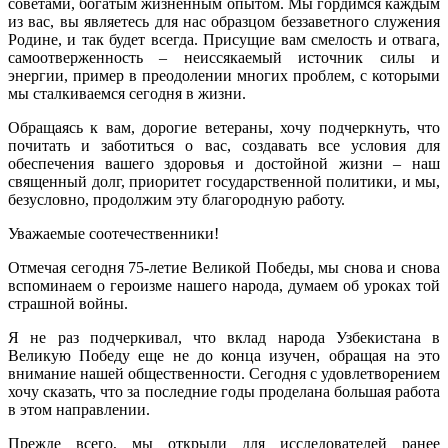
советами, богатым жизненным опытом. Мы гордимся каждым
из вас, вы являетесь для нас образцом беззаветного служения
Родине, и так будет всегда. Присущие вам смелость и отвага,
самоотверженность – неиссякаемый источник силы и
энергии, пример в преодолении многих проблем, с которыми
мы сталкиваемся сегодня в жизни.
Обращаясь к вам, дорогие ветераны, хочу подчеркнуть, что
почитать и заботиться о вас, создавать все условия для
обеспечения вашего здоровья и достойной жизни – наш
священный долг, приоритет государственной политики, и мы,
безусловно, продолжим эту благородную работу.
Уважаемые соотечественники!
Отмечая сегодня 75-летие Великой Победы, мы снова и снова
вспоминаем о героизме нашего народа, думаем об уроках той
страшной войны.
Я не раз подчеркивал, что вклад народа Узбекистана в
Великую Победу еще не до конца изучен, обращая на это
внимание нашей общественности. Сегодня с удовлетворением
хочу сказать, что за последние годы проделана большая работа
в этом направлении.
Прежде всего, мы открыли для исследователей ранее