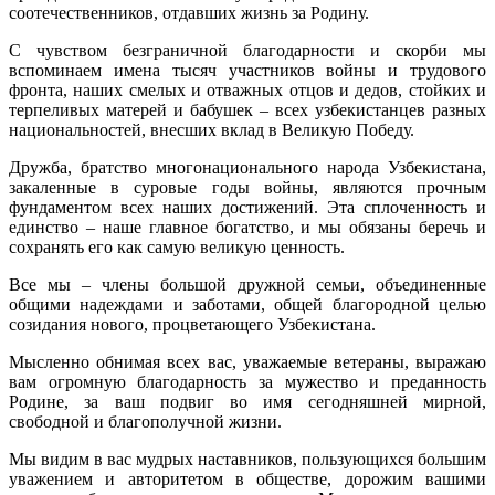
соотечественников, отдавших жизнь за Родину.
С чувством безграничной благодарности и скорби мы
вспоминаем имена тысяч участников войны и трудового
фронта, наших смелых и отважных отцов и дедов, стойких и
терпеливых матерей и бабушек – всех узбекистанцев разных
национальностей, внесших вклад в Великую Победу.
Дружба, братство многонационального народа Узбекистана,
закаленные в суровые годы войны, являются прочным
фундаментом всех наших достижений. Эта сплоченность и
единство – наше главное богатство, и мы обязаны беречь и
сохранять его как самую великую ценность.
Все мы – члены большой дружной семьи, объединенные
общими надеждами и заботами, общей благородной целью
созидания нового, процветающего Узбекистана.
Мысленно обнимая всех вас, уважаемые ветераны, выражаю
вам огромную благодарность за мужество и преданность
Родине, за ваш подвиг во имя сегодняшней мирной,
свободной и благополучной жизни.
Мы видим в вас мудрых наставников, пользующихся большим
уважением и авторитетом в обществе, дорожим вашими