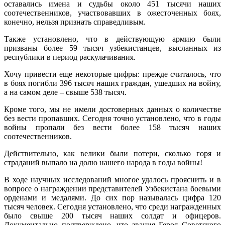
оставались имена и судьбы около 451 тысячи наших
соотечественников, участвовавших в ожесточенных боях,
конечно, нельзя признать справедливым.
Также установлено, что в действующую армию были
призваны более 59 тысяч узбекистанцев, высланных из
республики в период раскулачивания.
Хочу привести еще некоторые цифры: прежде считалось, что
в боях погибли 396 тысяч наших граждан, ушедших на войну,
а на самом деле – свыше 538 тысяч.
Кроме того, мы не имели достоверных данных о количестве
без вести пропавших. Сегодня точно установлено, что в годы
войны пропали без вести более 158 тысяч наших
соотечественников.
Действительно, как велики были потери, сколько горя и
страданий выпало на долю нашего народа в годы войны!
В ходе научных исследований многое удалось прояснить и в
вопросе о награждении представителей Узбекистана боевыми
орденами и медалями. До сих пор называлась цифра 120
тысяч человек. Сегодня установлено, что среди награжденных
было свыше 200 тысяч наших солдат и офицеров.
Документально подтверждено, что звания Героя Советского