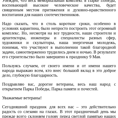
Убежден, что весь мемориальный комплекс в Парке Победы,
воспевающий высокие человеческие качества, будет
священным местом притяжения и духовно-нравственного
воспитания для наших соотечественников.
Надо сказать, что в столь короткие сроки, особенно в
условиях карантина, было непросто построить этот огромный
комплекс. Но, несмотря на все трудности, наши строители и
архитекторы, инженеры и специалисты разных сфер,
художники и скульпторы, наша энергичная молодежь,
понимая, что участвуют в выполнении такой благородной
задачи, самоотверженно трудились днем и ночью. В результате
его строительство было завершено к празднику 9 Мая.
Пользуясь случаем, от своего имени и от имени нашего
народа выражаю всем, кто внес большой вклад в это доброе
дело, глубокую благодарность.
Поздравляю вас, дорогие ветераны, весь наш народ с
открытием Парка Победы, Парка памяти и почестей.
Уважаемые ветераны!
Сегодняшний праздник для всех нас – это действительно
радость со слезами на глазах. В этот праздничный день мы
прежде всего склоняем голову перед светлой памятью наших