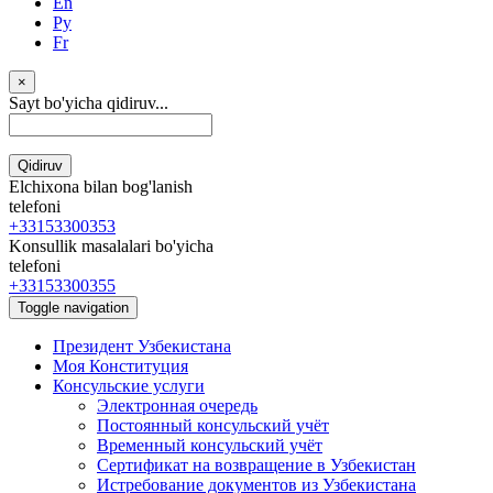
En
Ру
Fr
×
Sayt bo'yicha qidiruv...
Qidiruv
Elchixona bilan bog'lanish
telefoni
+33153300353
Konsullik masalalari bo'yicha
telefoni
+33153300355
Toggle navigation
Президент Узбекистана
Моя Конституция
Консульские услуги
Электронная очередь
Постоянный консульский учёт
Временный консульский учёт
Сертификат на возвращение в Узбекистан
Истребование документов из Узбекистана