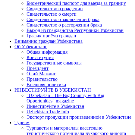
Биометрический паспорт для выезда за границу
Свидетельство о рождении
Свидетельство о смерти
Свидетельство о заключении брака
Свидетельство о расторжении брака
Выход из гражданства Республики Узбекистан
График приёма граждан
Вниманию граждан Узбекистана
Об Узбекистане
Общая информация
Конституция
Государственные символы
Президент
Олий Мажлис
Правительство
Внешняя политика
ИНВЕСТИРУЙТЕ В УЗБЕКИСТАН
"Uzbekistan - The Big Country with Big
Opportunities" magazine
Инвестируйте в Узбекистан
Uzbekistan Trade Info
Экспорт продукции произведенной в Узбекистане
Туризм
Турпакеты и материаллы касательно
туристического потенциала Бухарского вилоята