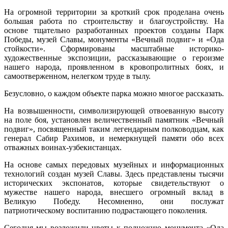
На огромной территории за кроткий срок проделана очень
большая работа по строительству и благоустройству. На
основе тщательно разработанных проектов созданы Парк
Победы, музей Славы, монументы «Вечный подвиг» и «Ода
стойкости». Сформированы масштабные историко-
художественные экспозиции, рассказывающие о героизме
нашего народа, проявленном в кровопролитных боях, и
самоотверженном, нелегком труде в тылу.
Безусловно, о каждом объекте парка можно многое рассказать.
На возвышенности, символизирующей отвоеванную высоту
на поле боя, установлен величественный памятник «Вечный
подвиг», посвященный таким легендарным полководцам, как
генерал Сабир Рахимов, и немеркнущей памяти обо всех
отважных воинах-узбекистанцах.
На основе самых передовых музейных и информационных
технологий создан музей Славы. Здесь представлены тысячи
исторических экспонатов, которые свидетельствуют о
мужестве нашего народа, внесшего огромный вклад в
Великую Победу. Несомненно, они послужат
патриотическому воспитанию подрастающего поколения.
Сегодня мы возложили цветы к подножию монумента «Ода