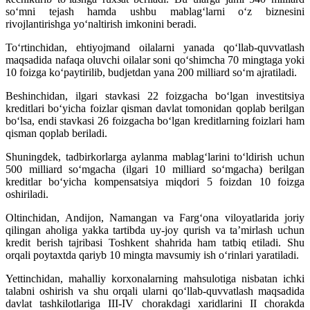
so‘mni tejash hamda ushbu mablag‘larni o‘z biznesini
rivojlantirishga yo‘naltirish imkonini beradi.
To‘rtinchidan, ehtiyojmand oilalarni yanada qo‘llab-quvvatlash
maqsadida nafaqa oluvchi oilalar soni qo‘shimcha 70 mingtaga yoki
10 foizga ko‘paytirilib, budjetdan yana 200 milliard so‘m ajratiladi.
Beshinchidan, ilgari stavkasi 22 foizgacha bo‘lgan investitsiya
kreditlari bo‘yicha foizlar qisman davlat tomonidan qoplab berilgan
bo‘lsa, endi stavkasi 26 foizgacha bo‘lgan kreditlarning foizlari ham
qisman qoplab beriladi.
Shuningdek, tadbirkorlarga aylanma mablag‘larini to‘ldirish uchun
500 milliard so‘mgacha (ilgari 10 milliard so‘mgacha) berilgan
kreditlar bo‘yicha kompensatsiya miqdori 5 foizdan 10 foizga
oshiriladi.
Oltinchidan, Andijon, Namangan va Farg‘ona viloyatlarida joriy
qilingan aholiga yakka tartibda uy-joy qurish va ta’mirlash uchun
kredit berish tajribasi Toshkent shahrida ham tatbiq etiladi. Shu
orqali poytaxtda qariyb 10 mingta mavsumiy ish o‘rinlari yaratiladi.
Yettinchidan, mahalliy korxonalarning mahsulotiga nisbatan ichki
talabni oshirish va shu orqali ularni qo‘llab-quvvatlash maqsadida
davlat tashkilotlariga III-IV chorakdagi xaridlarini II chorakda