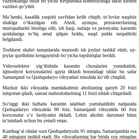
vazirliklariga bular bo‘yicha Respublika komissiyasiga taklif kiritish
vazifasi qo‘yildi.
Ma’lumki, kasallik yuqishi xavfidan kelib chiqib, to‘lovlar naqdsiz
shaklga o‘tkazilgan edi. Aholi, ayniqsa, pensionerlarning
murojaatlarini hisobga olib, ish haqi, nafaqa va pensiyalar, karantin
qoidalariga to‘liq amal qilgan holda, naqd pulda tarqatilishi
belgilandi.
Toshkent shahri tumanlarida munosib ish joylari tashkil etish, uy-
joylar qurilishini kengaytirish bo‘yicha topshiriqlar berildi.
Videoselektor yig‘ilishida karantin choralarini yumshatish,
iqtisodiyot korxonalarini qayta tiklash borasidagi ishlar bu safar
Samarqand va Qashqadaryo viloyatlari misolida ko‘rib chiqildi.
Mazkur ikki viloyatda mamlakatimiz aholisining qariyb 20 foizi
istiqomat qiladi, sanoat mahsulotlarining 11 foizi ishlab chiqariladi.
So‘nggi ikki haftada karantin talablari yumshatilishi natijasida
Qashqadaryo viloyatida 90 foiz, Samarqand viloyatida 60 foiz
korxonalar o‘z faoliyatini tikladi. Lekin aholini daromad bilan
ta’minlash uchun bu yetarli emas.
Kambag‘al oilalar soni Qashqadaryoda 91 mingta, Samarqandda esa
48 mingtani tashkil etadi. Bu viloyatlarning har birida yuz mingdan