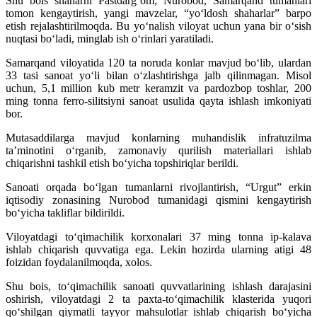
Shu bois shaharni Pastdarg‘om, Nurobod, Samarqand tumanlari
tomon kengaytirish, yangi mavzelar, “yo‘ldosh shaharlar” barpo
etish rejalashtirilmoqda. Bu yo‘nalish viloyat uchun yana bir o‘sish
nuqtasi bo‘ladi, minglab ish o‘rinlari yaratiladi.
Samarqand viloyatida 120 ta noruda konlar mavjud bo‘lib, ulardan
33 tasi sanoat yo‘li bilan o‘zlashtirishga jalb qilinmagan. Misol
uchun, 5,1 million kub metr keramzit va pardozbop toshlar, 200
ming tonna ferro-silitsiyni sanoat usulida qayta ishlash imkoniyati
bor.
Mutasaddilarga mavjud konlarning muhandislik infratuzilma
ta’minotini o‘rganib, zamonaviy qurilish materiallari ishlab
chiqarishni tashkil etish bo‘yicha topshiriqlar berildi.
Sanoati orqada bo‘lgan tumanlarni rivojlantirish, “Urgut” erkin
iqtisodiy zonasining Nurobod tumanidagi qismini kengaytirish
bo‘yicha takliflar bildirildi.
Viloyatdagi to‘qimachilik korxonalari 37 ming tonna ip-kalava
ishlab chiqarish quvvatiga ega. Lekin hozirda ularning atigi 48
foizidan foydalanilmoqda, xolos.
Shu bois, to‘qimachilik sanoati quvvatlarining ishlash darajasini
oshirish, viloyatdagi 2 ta paxta-to‘qimachilik klasterida yuqori
qo‘shilgan qiymatli tayyor mahsulotlar ishlab chiqarish bo‘yicha