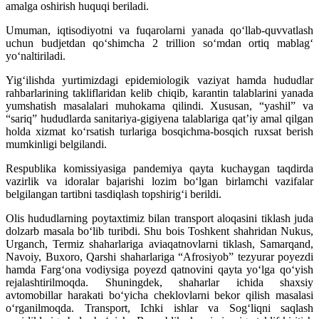
amalga oshirish huquqi beriladi.
Umuman, iqtisodiyotni va fuqarolarni yanada qo‘llab-quvvatlash
uchun budjetdan qo‘shimcha 2 trillion so‘mdan ortiq mablag‘
yo‘naltiriladi.
Yig‘ilishda yurtimizdagi epidemiologik vaziyat hamda hududlar
rahbarlarining takliflaridan kelib chiqib, karantin talablarini yanada
yumshatish masalalari muhokama qilindi. Xususan, “yashil” va
“sariq” hududlarda sanitariya-gigiyena talablariga qat’iy amal qilgan
holda xizmat ko‘rsatish turlariga bosqichma-bosqich ruxsat berish
mumkinligi belgilandi.
Respublika komissiyasiga pandemiya qayta kuchaygan taqdirda
vazirlik va idoralar bajarishi lozim bo‘lgan birlamchi vazifalar
belgilangan tartibni tasdiqlash topshirig‘i berildi.
Olis hududlarning poytaxtimiz bilan transport aloqasini tiklash juda
dolzarb masala bo‘lib turibdi. Shu bois Toshkent shahridan Nukus,
Urganch, Termiz shaharlariga aviaqatnovlarni tiklash, Samarqand,
Navoiy, Buxoro, Qarshi shaharlariga “Afrosiyob” tezyurar poyezdi
hamda Farg‘ona vodiysiga poyezd qatnovini qayta yo‘lga qo‘yish
rejalashtirilmoqda. Shuningdek, shaharlar ichida shaxsiy
avtomobillar harakati bo‘yicha cheklovlarni bekor qilish masalasi
o‘rganilmoqda. Transport, Ichki ishlar va Sog‘liqni saqlash