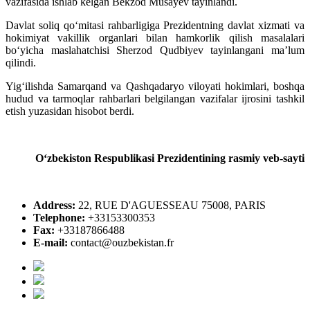
vazifasida ishlab kelgan Bekzod Musayev tayinlandi.
Davlat soliq qo‘mitasi rahbarligiga Prezidentning davlat xizmati va
hokimiyat vakillik organlari bilan hamkorlik qilish masalalari
bo‘yicha maslahatchisi Sherzod Qudbiyev tayinlangani ma’lum
qilindi.
Yig‘ilishda Samarqand va Qashqadaryo viloyati hokimlari, boshqa
hudud va tarmoqlar rahbarlari belgilangan vazifalar ijrosini tashkil
etish yuzasidan hisobot berdi.
O‘zbekiston Respublikasi Prezidentining rasmiy veb-sayti
Address:
22, RUE D'AGUESSEAU 75008, PARIS
Telephone:
+33153300353
Fax:
+33187866488
E-mail:
contact@ouzbekistan.fr