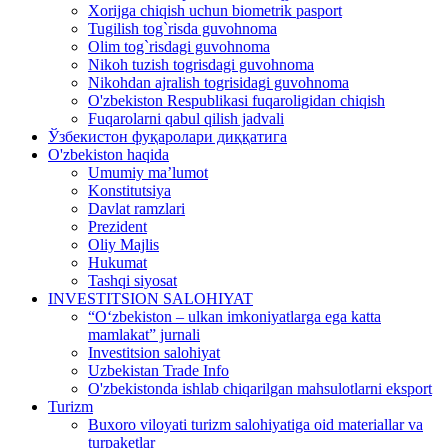
Xorijga chiqish uchun biometrik pasport
Tugilish tog`risda guvohnoma
Olim tog`risdagi guvohnoma
Nikoh tuzish togrisdagi guvohnoma
Nikohdan ajralish togrisidagi guvohnoma
O'zbekiston Respublikasi fuqaroligidan chiqish
Fuqarolarni qabul qilish jadvali
Ўзбекистон фуқаролари диққатига
O'zbekiston haqida
Umumiy ma’lumot
Konstitutsiya
Davlat ramzlari
Prezident
Oliy Majlis
Hukumat
Tashqi siyosat
INVESTITSION SALOHIYAT
“Oʻzbekiston – ulkan imkoniyatlarga ega katta
mamlakat” jurnali
Investitsion salohiyat
Uzbekistan Trade Info
O'zbekistonda ishlab chiqarilgan mahsulotlarni eksport
Turizm
Buxoro viloyati turizm salohiyatiga oid materiallar va
turpaketlar