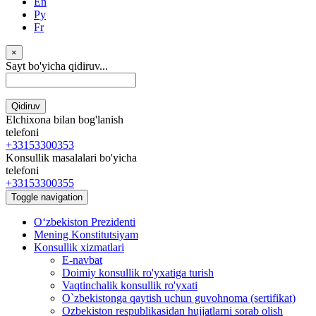
En
Ру
Fr
×
Sayt bo'yicha qidiruv...
Qidiruv
Elchixona bilan bog'lanish
telefoni
+33153300353
Konsullik masalalari bo'yicha
telefoni
+33153300355
Toggle navigation
Oʻzbekiston Prezidenti
Mening Konstitutsiyam
Konsullik xizmatlari
E-navbat
Doimiy konsullik ro'yxatiga turish
Vaqtinchalik konsullik ro'yxati
O`zbekistonga qaytish uchun guvohnoma (sertifikat)
Ozbekiston respublikasidan hujjatlarni sorab olish