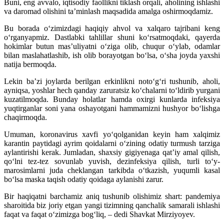
Buni, eng avvalo, iqtisodiy faollikni tiklash orqali, aholining ishlashi
va daromad olishini ta’minlash maqsadida amalga oshirmoqdamiz.
Bu borada o‘zimizdagi haqiqiy ahvol va xalqaro tajribani keng
o‘rganyapmiz. Dastlabki tahlillar shuni ko‘rsatmoqdaki, qayerda
hokimlar butun mas’uliyatni o‘ziga olib, chuqur o‘ylab, odamlar
bilan maslahatlashib, ish olib borayotgan bo‘lsa, o‘sha joyda yaxshi
natija bermoqda.
Lekin ba’zi joylarda berilgan erkinlikni noto‘g‘ri tushunib, aholi,
ayniqsa, yoshlar hech qanday zaruratsiz ko‘chalarni to‘ldirib yurgani
kuzatilmoqda. Bunday holatlar hamda oxirgi kunlarda infeksiya
yuqtirganlar soni yana oshayotgani hammamizni hushyor bo‘lishga
chaqirmoqda.
Umuman, koronavirus xavfi yo‘qolganidan keyin ham xalqimiz
karantin paytidagi ayrim qoidalarni o‘zining odatiy turmush tarziga
aylantirishi kerak. Jumladan, shaxsiy gigiyenaga qat’iy amal qilish,
qo‘lni tez-tez sovunlab yuvish, dezinfeksiya qilish, turli to‘y-
marosimlarni juda cheklangan tarkibda o‘tkazish, yuqumli kasal
bo‘lsa maska taqish odatiy qoidaga aylanishi zarur.
Bir haqiqatni barchamiz aniq tushunib olishimiz shart: pandemiya
sharoitida biz joriy etgan yangi tizimning qanchalik samarali ishlashi
faqat va faqat o‘zimizga bog‘liq, – dedi Shavkat Mirziyoyev.