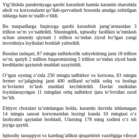
Yig‘ilishda pandemiyaga qarshi kurashish hamda karantin sharoitida
aholi va korxonalarni qo‘llab-quvvatlash borasida amalga oshirilgan
ishlarga ham to‘xtalib o‘tildi.
Bu maqsadlarga Inqirozga qarshi kurashish jamg‘armasidan 3
trillion so‘m yo‘naltirildi. Shuningdek, iqtisodiy faollikni ta’minlash
uchun umumiy qiymati 1 trillion so‘mdan ziyod bo‘lgan yangi
investitsiya loyihalari boshlab yuborildi.
Bundan tashqari, 87 mingta tadbirkorlik subyektining jami 18 trillion
so‘m, qariyb 2 million fuqaromizning 5 trillion so‘mdan ziyod bank
kreditlarini qaytarish muddati uzaytirildi.
O‘tgan oyning o‘zida 250 mingta tadbirkor va korxona, 83 mingta
fermer xo‘jaligining jami 400 milliard so‘mlik soliq va boshqa
to‘lovlarini to‘lash muddati kechiktirildi. Davlat mulkidan
foydalanayotgan 11 mingdan ortiq tadbirkor ijara to‘lovidan ozod
bo‘ldi.
Ehtiyot choralari ta’minlangan holda, karantin davrida ishlamagan
14 mingta sanoat korxonasidan hozirgi kunda 10 mingtasi o‘z
faoliyatini qaytadan boshladi. Ularning 178 ming xodimi o‘z ish
joyiga qaytdi.
Iqtisodiy taraqqiyot va kambag‘allikni qisqartirish vazirligiga viloyat