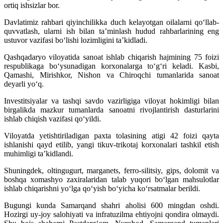
ortiq ishsizlar bor.
Davlatimiz rahbari qiyinchilikka duch kelayotgan oilalarni qo‘llab-
quvvatlash, ularni ish bilan ta’minlash hudud rahbarlarining eng
ustuvor vazifasi bo‘lishi lozimligini ta’kidladi.
Qashqadaryo viloyatida sanoat ishlab chiqarish hajmining 75 foizi
respublikaga bo‘ysunadigan korxonalarga to‘g‘ri keladi. Kasbi,
Qamashi, Mirishkor, Nishon va Chiroqchi tumanlarida sanoat
deyarli yo‘q.
Investitsiyalar va tashqi savdo vazirligiga viloyat hokimligi bilan
birgalikda mazkur tumanlarda sanoatni rivojlantirish dasturlarini
ishlab chiqish vazifasi qo‘yildi.
Viloyatda yetishtiriladigan paxta tolasining atigi 42 foizi qayta
ishlanishi qayd etilib, yangi tikuv-trikotaj korxonalari tashkil etish
muhimligi ta’kidlandi.
Shuningdek, oltingugurt, marganets, ferro-silitsiy, gips, dolomit va
boshqa xomashyo zaxiralaridan talab yuqori bo‘lgan mahsulotlar
ishlab chiqarishni yo‘lga qo‘yish bo‘yicha ko‘rsatmalar berildi.
Bugungi kunda Samarqand shahri aholisi 600 mingdan oshdi.
Hozirgi uy-joy salohiyati va infratuzilma ehtiyojni qondira olmaydi.