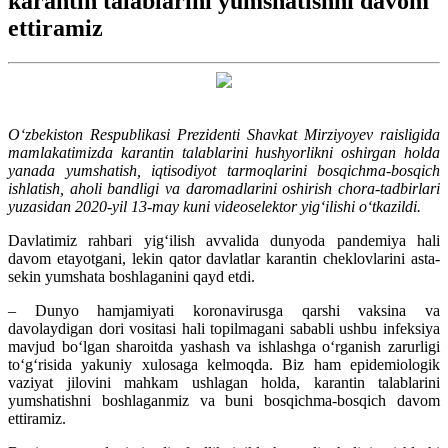
karantin talablarini yumshatishni davom
ettiramiz
O‘zbekiston Respublikasi Prezidenti Shavkat Mirziyoyev raisligida
mamlakatimizda karantin talablarini hushyorlikni oshirgan holda
yanada yumshatish, iqtisodiyot tarmoqlarini bosqichma-bosqich
ishlatish, aholi bandligi va daromadlarini oshirish chora-tadbirlari
yuzasidan 2020-yil 13-may kuni videoselektor yig‘ilishi o‘tkazildi.
Davlatimiz rahbari yig‘ilish avvalida dunyoda pandemiya hali
davom etayotgani, lekin qator davlatlar karantin cheklovlarini asta-
sekin yumshata boshlaganini qayd etdi.
– Dunyo hamjamiyati koronavirusga qarshi vaksina va
davolaydigan dori vositasi hali topilmagani sababli ushbu infeksiya
mavjud bo‘lgan sharoitda yashash va ishlashga o‘rganish zarurligi
to‘g‘risida yakuniy xulosaga kelmoqda. Biz ham epidemiologik
vaziyat jilovini mahkam ushlagan holda, karantin talablarini
yumshatishni boshlaganmiz va buni bosqichma-bosqich davom
ettiramiz.