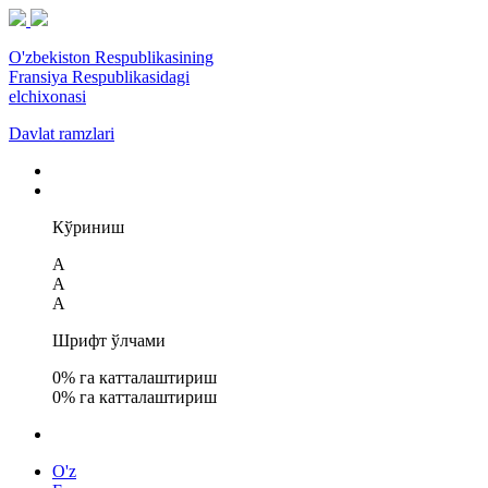
O'zbekiston Respublikasining
Fransiya Respublikasidagi
elchixonasi
Davlat ramzlari
Кўриниш
A
A
A
Шрифт ўлчами
0
% га катталаштириш
0
% га катталаштириш
O'z