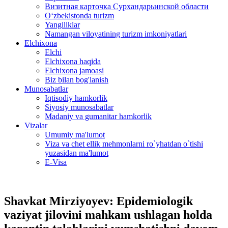
Визитная карточка Сурхандарьинской области
Oʻzbekistonda turizm
Yangiliklar
Namangan viloyatining turizm imkoniyatlari
Elchixona
Elchi
Elchixona haqida
Elchixona jamoasi
Biz bilan bog'lanish
Munosabatlar
Iqtisodiy hamkorlik
Siyosiy munosabatlar
Madaniy va gumanitar hamkorlik
Vizalar
Umumiy ma'lumot
Viza va chet ellik mehmonlarni ro`yhatdan o`tishi
yuzasidan ma'lumot
E-Visa
Shavkat Mirziyoyev: Epidemiologik
vaziyat jilovini mahkam ushlagan holda