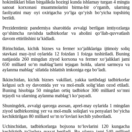
hokimliklari bilan birgalikda hozirgi kunda ishlamay turgan 4 mingta
sanoat korxonasi muammolarini birma-bir o‘rganib, ularning
faoliyatini may oyi oxirigacha yo‘lga qo‘yish bo‘yicha topshiriq
berildi.
Prezidentimiz pandemiya sharoitida avvalgi berilgan imtiyozlarga
qo‘shimcha ravishda tadbirkorlar va aholini qo‘llab-quvvatlash
davom ettirilishini ta’kidladi.
Birinchidan, kichik biznes va fermer xo‘jaliklariga ijtimoiy soliq
stavkasi may-iyul oylarida 12 foizdan 1 foizga tushiriladi. Buning
natijasida 260 mingdan ziyod korxona va fermer xo‘jaliklari jami
650 milliard so‘m mablag‘larni tejagan holda, ularni sarmoya va
aylanma mablag‘ sifatida ishlatish imkoniga ega bo‘ladi.
Ikkinchidan, kichik biznes vakillari, yakka tartibdagi tadbirkorlar
kelgusi uch oy davomida yer va mol-mulk solig‘idan ozod etiladi.
Buning hisobiga 50 mingdan ortiq tadbirkor 300 milliard so‘mni
tejaydi va ularning aylanma mablag‘i ko‘payadi.
Shuningdek, avvalgi qarorga asosan, aprel-may oylarida 1 mingdan
ziyod tadbirkorning yer va mol-mulk soliqlari va penyalari bo‘yicha
kechiktirilgan 80 milliard so‘m to‘lovlari kechib yuboriladi.
Uchinchidan, tadbirkorlarga bojxona to‘lovlarini 120 kungacha
kechiktirib to‘lashga ruxsat beriladi. Bu ularga jami 540 milliard