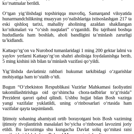
ko‘rsatmalar berildi.
O‘tgan yig‘ilishdagi topshiriqqa muvofiq, Samarqand viloyatida
hunarmandchilikning muayyan yo‘nalishlariga ixtisoslashgan 217 ta
eski qishloq tarixi, mahalliy aholining azaldan shakllangan
ko‘nikmalari va “o‘sish nuqtalari” o‘rganildi. Bu tajribani boshqa
hududlarda ham boshlab, aholi bandligini ta’minlash zarurligi
ta’kidlandi.
Kattaqo‘rg‘on va Nurobod tumanlaridagi 1 ming 200 gektar lalmi va
yaylov yerlarni Kattaqo‘rg‘on shahri aholisiga foydalanishga berib,
5 ming kishini ish bilan ta’minlash vazifasi qo‘yildi.
Yig‘ilishda davlatimiz rahbari hukumat tarkibidagi o‘zgarishlar
mohiyatiga ham to‘xtalib o‘tdi.
Bugun “O‘zbekiston Respublikasi Vazirlar Mahkamasi faoliyatini
takomillashtirishga oid qo‘shimcha chora-tadbirlar to‘g‘risida”
Prezident qarori qabul qilindi. Ushbu hujjat bilan Bosh vazirga
yangi vazifalar yuklatildi, uning o‘rinbosarlari o‘rtasida ham
vazifalar qayta taqsimlandi.
Ijtimoiy sohaning ahamiyati ortib borayotgani bois Bosh vazirning
ijtimoiy rivojlantirish masalalari bo‘yicha o‘rinbosari lavozimi joriy
etildi. Bu lavozimga shu kungacha Davlat soliq qo‘mitasi raisi