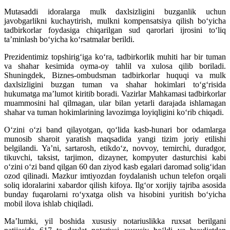
Mutasaddi idoralarga mulk daxlsizligini buzganlik uchun
javobgarlikni kuchaytirish, mulkni kompensatsiya qilish bo‘yicha
tadbirkorlar foydasiga chiqarilgan sud qarorlari ijrosini to‘liq
ta’minlash bo‘yicha ko‘rsatmalar berildi.
Prezidentimiz topshirig‘iga ko‘ra, tadbirkorlik muhiti har bir tuman
va shahar kesimida oyma-oy tahlil va xulosa qilib boriladi.
Shuningdek, Biznes-ombudsman tadbirkorlar huquqi va mulk
daxlsizligini buzgan tuman va shahar hokimlari to‘g‘risida
hukumatga ma’lumot kiritib boradi. Vazirlar Mahkamasi tadbirkorlar
muammosini hal qilmagan, ular bilan yetarli darajada ishlamagan
shahar va tuman hokimlarining lavozimga loyiqligini ko‘rib chiqadi.
O‘zini o‘zi band qilayotgan, qo‘lida kasb-hunari bor odamlarga
munosib sharoit yaratish maqsadida yangi tizim joriy etilishi
belgilandi. Ya’ni, sartarosh, etikdo‘z, novvoy, temirchi, duradgor,
tikuvchi, taksist, tarjimon, dizayner, kompyuter dasturchisi kabi
o‘zini o‘zi band qilgan 60 dan ziyod kasb egalari daromad solig‘idan
ozod qilinadi. Mazkur imtiyozdan foydalanish uchun telefon orqali
soliq idoralarini xabardor qilish kifoya. Ilg‘or xorijiy tajriba asosida
bunday fuqarolarni ro‘yxatga olish va hisobini yuritish bo‘yicha
mobil ilova ishlab chiqiladi.
Ma’lumki, yil boshida xususiy notariuslikka ruxsat berilgani