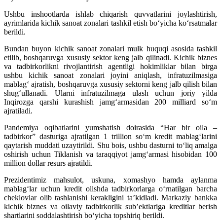
Ushbu inshootlarda ishlab chiqarish quvvatlarini joylashtirish,
ayrimlarida kichik sanoat zonalari tashkil etish bo‘yicha ko‘rsatmalar
berildi.
Bundan buyon kichik sanoat zonalari mulk huquqi asosida tashkil
etilib, boshqaruvga xususiy sektor keng jalb qilinadi. Kichik biznes
va tadbirkorlikni rivojlantirish agentligi hokimliklar bilan birga
ushbu kichik sanoat zonalari joyini aniqlash, infratuzilmasiga
mablag‘ ajratish, boshqaruvga xususiy sektorni keng jalb qilish bilan
shug‘ullanadi. Ularni infratuzilmaga ulash uchun joriy yilda
Inqirozga qarshi kurashish jamg‘armasidan 200 milliard so‘m
ajratiladi.
Pandemiya oqibatlarini yumshatish doirasida “Har bir oila –
tadbirkor” dasturiga ajratilgan 1 trillion so‘m kredit mablag‘larini
qaytarish muddati uzaytirildi. Shu bois, ushbu dasturni to‘liq amalga
oshirish uchun Tiklanish va taraqqiyot jamg‘armasi hisobidan 100
million dollar resurs ajratildi.
Prezidentimiz mahsulot, uskuna, xomashyo hamda aylanma
mablag‘lar uchun kredit olishda tadbirkorlarga o‘rnatilgan barcha
cheklovlar olib tashlanishi kerakligini ta’kidladi. Markaziy bankka
kichik biznes va oilaviy tadbirkorlik sub’ektlariga kreditlar berish
shartlarini soddalashtirish bo‘yicha topshiriq berildi.