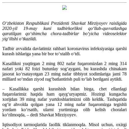
O‘zbekiston Respublikasi Prezidenti Shavkat Mirziyoyev raisligida
2020-yil 19-may kuni tadbirkorlikni qo‘llab-quvvatlashga
qaratilgan qo‘shimcha chora-tadbirlar bo‘yicha videoselektor
yig‘ilishi o‘tkazildi.
Tadbir avvalida davlatimiz rahbari koronavirus infeksiyasiga qarshi
kurash ishlariga yana bir bor to‘xtalib o‘tdi.
Kasallikni yuqtirgan 2 ming 802 nafar fuqaromizdan 2 ming 314
nafari yoki 82 foizi butunlay sog‘aygani, bu kurashda chinakam
jasorat ko‘rsatayotgan 23 ming nafar tibbiyot xodimlariga jami 78
milliard so‘mdan ziyod rag‘batlantirish puli to‘lab berilgani aytildi.
– Kasallikka qarshi kurashish bilan birga, chet ellardagi
fuqarolarimiz haqida ham qayg‘uryapmiz. Hozirgi kungacha
xorijdan 39 ming nafar yurtdoshlarimizni olib keldik. Tashqarida
og‘ir ahvolda qolgan yana 12 ming nafar fuqaromizga tegishli
yordam ko‘rsatib, ularni yurtimizga olib kelish choralari
ko‘rilmoqda, – dedi Shavkat Mirziyoyev.
Iqtisodiyot tarmoqlarida faollik tiklanmoqda. Misol uchun, oxirgi