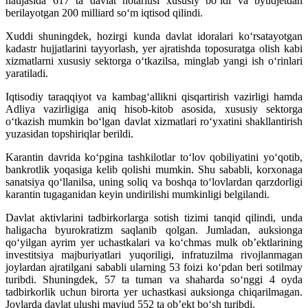
natijasida 617 ta davlat notariusi xususiy bo‘ldi va byudjetdan
berilayotgan 200 milliard so‘m iqtisod qilindi.
Xuddi shuningdek, hozirgi kunda davlat idoralari ko‘rsatayotgan
kadastr hujjatlarini tayyorlash, yer ajratishda toposuratga olish kabi
xizmatlarni xususiy sektorga o‘tkazilsa, minglab yangi ish o‘rinlari
yaratiladi.
Iqtisodiy taraqqiyot va kambag‘allikni qisqartirish vazirligi hamda
Adliya vazirligiga aniq hisob-kitob asosida, xususiy sektorga
o‘tkazish mumkin bo‘lgan davlat xizmatlari ro‘yxatini shakllantirish
yuzasidan topshiriqlar berildi.
Karantin davrida ko‘pgina tashkilotlar to‘lov qobiliyatini yo‘qotib,
bankrotlik yoqasiga kelib qolishi mumkin. Shu sababli, korxonaga
sanatsiya qo‘llanilsa, uning soliq va boshqa to‘lovlardan qarzdorligi
karantin tugaganidan keyin undirilishi mumkinligi belgilandi.
Davlat aktivlarini tadbirkorlarga sotish tizimi tanqid qilindi, unda
haligacha byurokratizm saqlanib qolgan. Jumladan, auksionga
qo‘yilgan ayrim yer uchastkalari va ko‘chmas mulk ob’ektlarining
investitsiya majburiyatlari yuqoriligi, infratuzilma rivojlanmagan
joylardan ajratilgani sababli ularning 53 foizi ko‘pdan beri sotilmay
turibdi. Shuningdek, 57 ta tuman va shaharda so‘nggi 4 oyda
tadbirkorlik uchun birorta yer uchastkasi auksionga chiqarilmagan.
Joylarda davlat ulushi mavjud 552 ta ob’ekt bo‘sh turibdi.