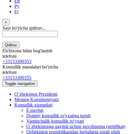
En
Ру
Fr
×
Sayt bo'yicha qidiruv...
Qidiruv
Elchixona bilan bog'lanish
telefoni
+33153300353
Konsullik masalalari bo'yicha
telefoni
+33153300355
Toggle navigation
Oʻzbekiston Prezidenti
Mening Konstitutsiyam
Konsullik xizmatlari
E-navbat
Doimiy konsullik ro'yxatiga turish
Vaqtinchalik konsullik ro'yxati
O`zbekistonga qaytish uchun guvohnoma (sertifikat)
Ozbekiston respublikasidan hujjatlarni sorab olish