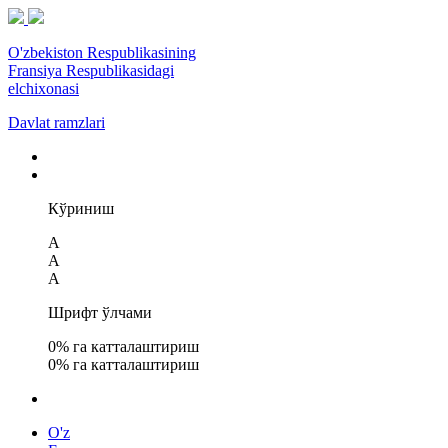
O'zbekiston Respublikasining
Fransiya Respublikasidagi
elchixonasi
Davlat ramzlari
Кўриниш
A
A
A
Шрифт ўлчами
0
% га катталаштириш
0
% га катталаштириш
O'z