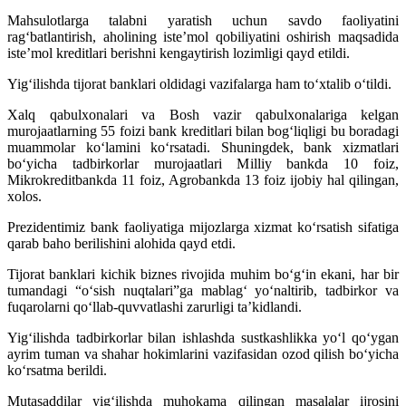
Mahsulotlarga talabni yaratish uchun savdo faoliyatini
rag‘batlantirish, aholining iste’mol qobiliyatini oshirish maqsadida
iste’mol kreditlari berishni kengaytirish lozimligi qayd etildi.
Yig‘ilishda tijorat banklari oldidagi vazifalarga ham to‘xtalib o‘tildi.
Xalq qabulxonalari va Bosh vazir qabulxonalariga kelgan
murojaatlarning 55 foizi bank kreditlari bilan bog‘liqligi bu boradagi
muammolar ko‘lamini ko‘rsatadi. Shuningdek, bank xizmatlari
bo‘yicha tadbirkorlar murojaatlari Milliy bankda 10 foiz,
Mikrokreditbankda 11 foiz, Agrobankda 13 foiz ijobiy hal qilingan,
xolos.
Prezidentimiz bank faoliyatiga mijozlarga xizmat ko‘rsatish sifatiga
qarab baho berilishini alohida qayd etdi.
Tijorat banklari kichik biznes rivojida muhim bo‘g‘in ekani, har bir
tumandagi “o‘sish nuqtalari”ga mablag‘ yo‘naltirib, tadbirkor va
fuqarolarni qo‘llab-quvvatlashi zarurligi ta’kidlandi.
Yig‘ilishda tadbirkorlar bilan ishlashda sustkashlikka yo‘l qo‘ygan
ayrim tuman va shahar hokimlarini vazifasidan ozod qilish bo‘yicha
ko‘rsatma berildi.
Mutasaddilar yig‘ilishda muhokama qilingan masalalar ijrosini