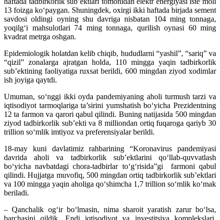
haftada tadbirkorlik sub’ektlari tomonidan elektr energiyasi iste’moli
13 foizga ko‘paygan. Shuningdek, oxirgi ikki haftada birjada sement
savdosi oldingi oyning shu davriga nisbatan 104 ming tonnaga,
yoqilg‘i mahsulotlari 74 ming tonnaga, qurilish oynasi 60 ming
kvadrat metrga oshgan.
Epidemiologik holatdan kelib chiqib, hududlarni “yashil”, “sariq” va
“qizil” zonalarga ajratgan holda, 110 mingga yaqin tadbirkorlik
sub’ektining faoliyatiga ruxsat berildi, 600 mingdan ziyod xodimlar
ish joyiga qaytdi.
Umuman, so‘nggi ikki oyda pandemiyaning aholi turmush tarzi va
iqtisodiyot tarmoqlariga ta’sirini yumshatish bo‘yicha Prezidentning
12 ta farmon va qarori qabul qilindi. Buning natijasida 500 mingdan
ziyod tadbirkorlik sub’ekti va 8 milliondan ortiq fuqaroga qariyb 30
trillion so‘mlik imtiyoz va preferensiyalar berildi.
18-may kuni davlatimiz rahbarining “Koronavirus pandemiyasi
davrida aholi va tadbirkorlik sub’ektlarini qo‘llab-quvvatlash
bo‘yicha navbatdagi chora-tadbirlar to‘g‘risida”gi farmoni qabul
qilindi. Hujjatga muvofiq, 500 mingdan ortiq tadbirkorlik sub’ektlari
va 100 mingga yaqin aholiga qo‘shimcha 1,7 trillion so‘mlik ko‘mak
beriladi.
– Qanchalik og‘ir bo‘lmasin, nima sharoit yaratish zarur bo‘lsa,
barchasini qildik. Endi iqtisodiyot va investitsiya komplekslari,