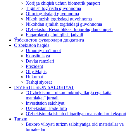
Xorijga chiqish uchun biometrik pasport
Tugilish tog`risda guvohnoma
Olim tog`risdagi guvohnoma
Nikoh tuzish togrisdagi guvohnoma
Nikohdan ajralish togrisidagi guvohnoma
O'zbekiston Respublikasi fuqaroligidan chiqish
Fuqarolarni qabul qilish jadvali
Ўзбекистон фуқаролари диққатига
O'zbekiston haqida
Umumiy ma’lumot
Konstitutsiya
Davlat ramzlari
Prezident
Oliy Majlis
Hukumat
Tashqi siyosat
INVESTITSION SALOHIYAT
“Oʻzbekiston – ulkan imkoniyatlarga ega katta
mamlakat” jurnali
Investitsion salohiyat
Uzbekistan Trade Info
O'zbekistonda ishlab chiqarilgan mahsulotlarni eksport
Turizm
Buxoro viloyati turizm salohiyatiga oid materiallar va
turpaketlar