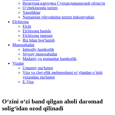
Визитная карточка Сурхандарьинской области
Oʻzbekistonda turizm
Yangiliklar
Namangan viloyatining turizm imkoniyatlari
Elchixona
Elchi
Elchixona haqida
Elchixona jamoasi
Biz bilan bog'lanish
Munosabatlar
Iqtisodiy hamkorlik
Siyosiy munosabatlar
Madaniy va gumanitar hamkorlik
Vizalar
Umumiy ma'lumot
Viza va chet ellik mehmonlarni ro`yhatdan o`tishi
yuzasidan ma'lumot
E-Visa
O‘zini o‘zi band qilgan aholi daromad
solig‘idan ozod qilinadi