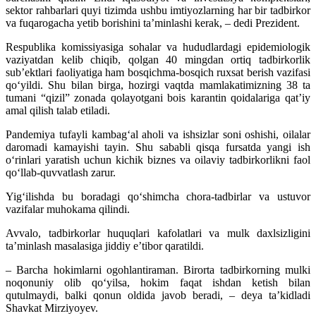
sektor rahbarlari quyi tizimda ushbu imtiyozlarning har bir tadbirkor
va fuqarogacha yetib borishini ta’minlashi kerak, – dedi Prezident.
Respublika komissiyasiga sohalar va hududlardagi epidemiologik
vaziyatdan kelib chiqib, qolgan 40 mingdan ortiq tadbirkorlik
sub’ektlari faoliyatiga ham bosqichma-bosqich ruxsat berish vazifasi
qo‘yildi. Shu bilan birga, hozirgi vaqtda mamlakatimizning 38 ta
tumani “qizil” zonada qolayotgani bois karantin qoidalariga qat’iy
amal qilish talab etiladi.
Pandemiya tufayli kambag‘al aholi va ishsizlar soni oshishi, oilalar
daromadi kamayishi tayin. Shu sababli qisqa fursatda yangi ish
o‘rinlari yaratish uchun kichik biznes va oilaviy tadbirkorlikni faol
qo‘llab-quvvatlash zarur.
Yig‘ilishda bu boradagi qo‘shimcha chora-tadbirlar va ustuvor
vazifalar muhokama qilindi.
Avvalo, tadbirkorlar huquqlari kafolatlari va mulk daxlsizligini
ta’minlash masalasiga jiddiy e’tibor qaratildi.
– Barcha hokimlarni ogohlantiraman. Birorta tadbirkorning mulki
noqonuniy olib qo‘yilsa, hokim faqat ishdan ketish bilan
qutulmaydi, balki qonun oldida javob beradi, – deya ta’kidladi
Shavkat Mirziyoyev.