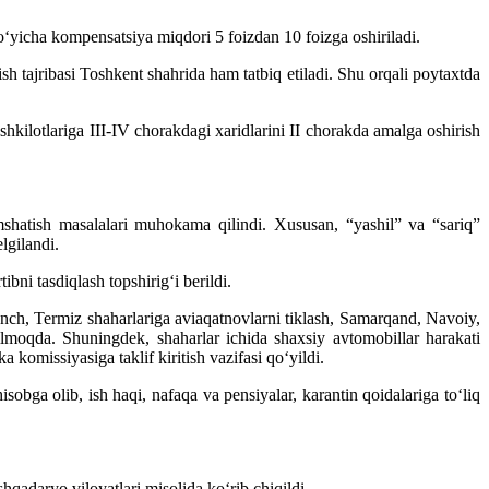
o‘yicha kompensatsiya miqdori 5 foizdan 10 foizga oshiriladi.
h tajribasi Toshkent shahrida ham tatbiq etiladi. Shu orqali poytaxtda
shkilotlariga III-IV chorakdagi xaridlarini II chorakda amalga oshirish
umshatish masalalari muhokama qilindi. Xususan, “yashil” va “sariq”
lgilandi.
bni tasdiqlash topshirig‘i berildi.
anch, Termiz shaharlariga aviaqatnovlarni tiklash, Samarqand, Navoiy,
lmoqda. Shuningdek, shaharlar ichida shaxsiy avtomobillar harakati
 komissiyasiga taklif kiritish vazifasi qo‘yildi.
sobga olib, ish haqi, nafaqa va pensiyalar, karantin qoidalariga to‘liq
hqadaryo viloyatlari misolida ko‘rib chiqildi.