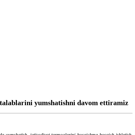
talablarini yumshatishni davom ettiramiz
a yumshatish, iqtisodiyot tarmoqlarini bosqichma-bosqich ishlatish,