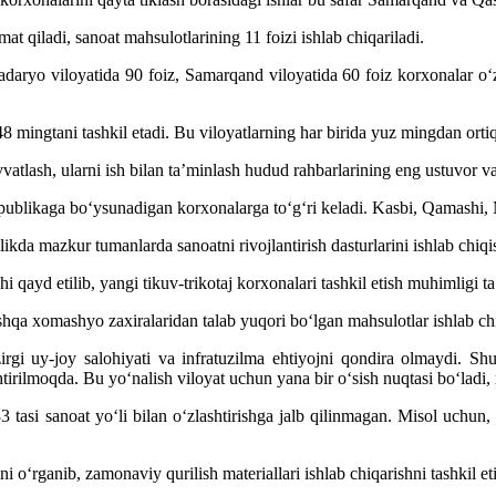
t qiladi, sanoat mahsulotlarining 11 foizi ishlab chiqariladi.
qadaryo viloyatida 90 foiz, Samarqand viloyatida 60 foiz korxonalar o‘
ingtani tashkil etadi. Bu viloyatlarning har birida yuz mingdan ortiq 
atlash, ularni ish bilan ta’minlash hudud rahbarlarining eng ustuvor vazi
spublikaga bo‘ysunadigan korxonalarga to‘g‘ri keladi. Kasbi, Qamashi, 
alikda mazkur tumanlarda sanoatni rivojlantirish dasturlarini ishlab chiqis
shi qayd etilib, yangi tikuv-trikotaj korxonalari tashkil etish muhimligi ta
oshqa xomashyo zaxiralaridan talab yuqori bo‘lgan mahsulotlar ishlab chi
gi uy-joy salohiyati va infratuzilma ehtiyojni qondira olmaydi. S
tirilmoqda. Bu yo‘nalish viloyat uchun yana bir o‘sish nuqtasi bo‘ladi, m
 tasi sanoat yo‘li bilan o‘zlashtirishga jalb qilinmagan. Misol uchun
o‘rganib, zamonaviy qurilish materiallari ishlab chiqarishni tashkil etis