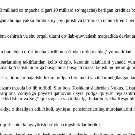
 milliard so‘mgacha (ilgari 10 milliard so‘mgacha) berilgan kreditlar b
an aholiga yakka tartibda uy-joy qurish va ta’mirlash uchun kredit beris
ni oshirish va shu orqali ularni qo‘llab-quvvatlash maqsadida davlat ta
 budjetdan qo‘shimcha 2 trillion so‘mdan ortiq mablag‘ yo‘naltiriladi.
arlarining takliflaridan kelib chiqib, karantin talablarini yanada y
zmat ko‘rsatish turlariga bosqichma-bosqich ruxsat berish mumkinligi be
a idoralar bajarishi lozim bo‘lgan birlamchi vazifalar belgilangan tarti
 dolzarb masala bo‘lib turibdi. Shu bois Toshkent shahridan Nukus, Urg
rg‘ona vodiysiga poyezd qatnovini qayta yo‘lga qo‘yish rejalashtiri
chki ishlar va Sog‘liqni saqlash vazirliklariga bular bo‘yicha Respublika
aklga o‘tkazilgan edi. Aholi, ayniqsa, pensionerlarning murojaatlarini hi
 qurilishini kengaytirish bo‘yicha topshiriqlar berildi.
 korxonalarini qayta tiklash borasidagi ishlar bu safar Samarqand va Qas