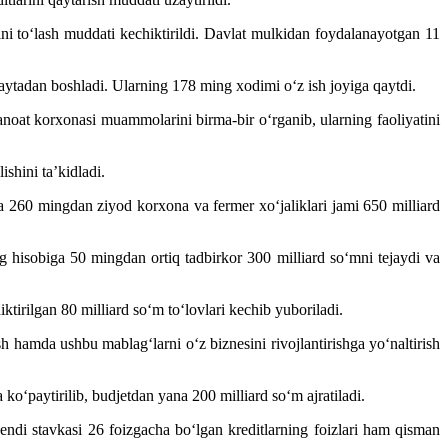
ni to‘lash muddati kechiktirildi. Davlat mulkidan foydalanayotgan 11
qaytadan boshladi. Ularning 178 ming xodimi o‘z ish joyiga qaytdi.
sanoat korxonasi muammolarini birma-bir o‘rganib, ularning faoliyatini
shini ta’kidladi.
ida 260 mingdan ziyod korxona va fermer xo‘jaliklari jami 650 milliard
ng hisobiga 50 mingdan ortiq tadbirkor 300 milliard so‘mni tejaydi va
tirilgan 80 milliard so‘m to‘lovlari kechib yuboriladi.
h hamda ushbu mablag‘larni o‘z biznesini rivojlantirishga yo‘naltirish
o‘paytirilib, budjetdan yana 200 milliard so‘m ajratiladi.
 endi stavkasi 26 foizgacha bo‘lgan kreditlarning foizlari ham qisman