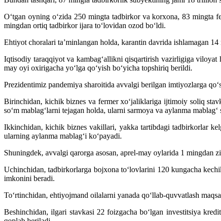
O‘tgan oyning o‘zida 250 mingta tadbirkor va korxona, 83 mingta fer
mingdan ortiq tadbirkor ijara to‘lovidan ozod bo‘ldi.
Ehtiyot choralari ta’minlangan holda, karantin davrida ishlamagan 14
Iqtisodiy taraqqiyot va kambag‘allikni qisqartirish vazirligiga viloy
may oyi oxirigacha yo‘lga qo‘yish bo‘yicha topshiriq berildi.
Prezidentimiz pandemiya sharoitida avvalgi berilgan imtiyozlarga qo‘sh
Birinchidan, kichik biznes va fermer xo‘jaliklariga ijtimoiy soliq st
so‘m mablag‘larni tejagan holda, ularni sarmoya va aylanma mablag‘ si
Ikkinchidan, kichik biznes vakillari, yakka tartibdagi tadbirkorlar 
ularning aylanma mablag‘i ko‘payadi.
Shuningdek, avvalgi qarorga asosan, aprel-may oylarida 1 mingdan ziyo
Uchinchidan, tadbirkorlarga bojxona to‘lovlarini 120 kungacha kechikt
imkonini beradi.
To‘rtinchidan, ehtiyojmand oilalarni yanada qo‘llab-quvvatlash maqsad
Beshinchidan, ilgari stavkasi 22 foizgacha bo‘lgan investitsiya kred
qoplab beriladi.