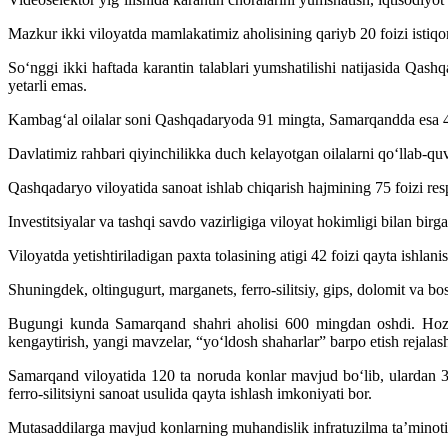
Mazkur ikki viloyatda mamlakatimiz aholisining qariyb 20 foizi istiqoma
So‘nggi ikki haftada karantin talablari yumshatilishi natijasida Qash
yetarli emas.
Kambag‘al oilalar soni Qashqadaryoda 91 mingta, Samarqandda esa 48 m
Davlatimiz rahbari qiyinchilikka duch kelayotgan oilalarni qo‘llab-quvv
Qashqadaryo viloyatida sanoat ishlab chiqarish hajmining 75 foizi re
Investitsiyalar va tashqi savdo vazirligiga viloyat hokimligi bilan birg
Viloyatda yetishtiriladigan paxta tolasining atigi 42 foizi qayta ishlani
Shuningdek, oltingugurt, marganets, ferro-silitsiy, gips, dolomit va b
Bugungi kunda Samarqand shahri aholisi 600 mingdan oshdi. Hozir
kengaytirish, yangi mavzelar, “yo‘ldosh shaharlar” barpo etish rejalash
Samarqand viloyatida 120 ta noruda konlar mavjud bo‘lib, ulardan 33
ferro-silitsiyni sanoat usulida qayta ishlash imkoniyati bor.
Mutasaddilarga mavjud konlarning muhandislik infratuzilma ta’minotini 