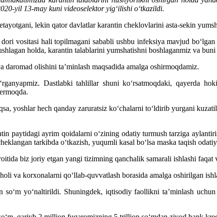
20-yil 13-may kuni videoselektor yig‘ilishi o‘tkazildi.
ayotgani, lekin qator davlatlar karantin cheklovlarini asta-sekin yumsh
ri vositasi hali topilmagani sababli ushbu infeksiya mavjud bo‘lgan sh
shlagan holda, karantin talablarini yumshatishni boshlaganmiz va bun
shi va daromad olishini ta’minlash maqsadida amalga oshirmoqdamiz.
rganyapmiz. Dastlabki tahlillar shuni ko‘rsatmoqdaki, qayerda hoki
 bermoqda.
niqsa, yoshlar hech qanday zaruratsiz ko‘chalarni to‘ldirib yurgani kuz
paytidagi ayrim qoidalarni o‘zining odatiy turmush tarziga aylantirish
 cheklangan tarkibda o‘tkazish, yuqumli kasal bo‘lsa maska taqish odatiy
itida biz joriy etgan yangi tizimning qanchalik samarali ishlashi faqat
oli va korxonalarni qo‘llab-quvvatlash borasida amalga oshirilgan ishlar
 so‘m yo‘naltirildi. Shuningdek, iqtisodiy faollikni ta’minlash uchu
so‘m, qariyb 2 million fuqaromizning 5 trillion so‘mdan ziyod bank kredi