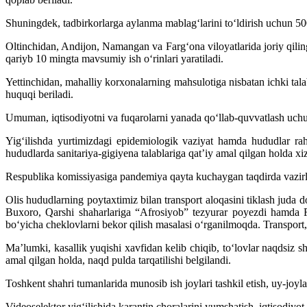
Shuningdek, tadbirkorlarga aylanma mablag‘larini to‘ldirish uchun 500
Oltinchidan, Andijon, Namangan va Farg‘ona viloyatlarida joriy qiling
qariyb 10 mingta mavsumiy ish o‘rinlari yaratiladi.
Yettinchidan, mahalliy korxonalarning mahsulotiga nisbatan ichki talab
huquqi beriladi.
Umuman, iqtisodiyotni va fuqarolarni yanada qo‘llab-quvvatlash uchun
Yig‘ilishda yurtimizdagi epidemiologik vaziyat hamda hududlar rahb
hududlarda sanitariya-gigiyena talablariga qat’iy amal qilgan holda xi
Respublika komissiyasiga pandemiya qayta kuchaygan taqdirda vazirlik v
Olis hududlarning poytaxtimiz bilan transport aloqasini tiklash juda
Buxoro, Qarshi shaharlariga “Afrosiyob” tezyurar poyezdi hamda Fa
bo‘yicha cheklovlarni bekor qilish masalasi o‘rganilmoqda. Transport, I
Ma’lumki, kasallik yuqishi xavfidan kelib chiqib, to‘lovlar naqdsiz sh
amal qilgan holda, naqd pulda tarqatilishi belgilandi.
Toshkent shahri tumanlarida munosib ish joylari tashkil etish, uy-joylar
Videoselektor yig‘ilishida karantin choralarini yumshatish, iqtisodiyot