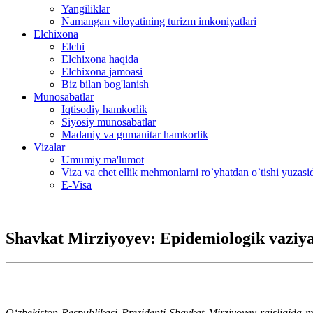
Yangiliklar
Namangan viloyatining turizm imkoniyatlari
Elchixona
Elchi
Elchixona haqida
Elchixona jamoasi
Biz bilan bog'lanish
Munosabatlar
Iqtisodiy hamkorlik
Siyosiy munosabatlar
Madaniy va gumanitar hamkorlik
Vizalar
Umumiy ma'lumot
Viza va chet ellik mehmonlarni ro`yhatdan o`tishi yuzas
E-Visa
Shavkat Mirziyoyev: Epidemiologik vaziya
O‘zbekiston Respublikasi Prezidenti Shavkat Mirziyoyev raisligida 