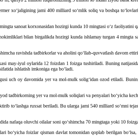
mer xo‘jaligining jami 400 milliard so‘mlik soliq va boshqa to‘lovlari
 mingta sanoat korxonasidan hozirgi kunda 10 mingtasi o‘z faoliyatini 
at hokimliklari bilan birgalikda hozirgi kunda ishlamay turgan 4 mingta 
imcha ravishda tadbirkorlar va aholini qo‘llab-quvvatlash davom ettirili
avkasi may-iyul oylarida 12 foizdan 1 foizga tushiriladi. Buning natijas
fatida ishlatish imkoniga ega bo‘ladi.
kelgusi uch oy davomida yer va mol-mulk solig‘idan ozod etiladi. Buni
d tadbirkorning yer va mol-mulk soliqlari va penyalari bo‘yicha kechik
irib to‘lashga ruxsat beriladi. Bu ularga jami 540 milliard so‘mni tejas
ida nafaqa oluvchi oilalar soni qo‘shimcha 70 mingtaga yoki 10 foizga k
itlari bo‘yicha foizlar qisman davlat tomonidan qoplab berilgan bo‘lsa,