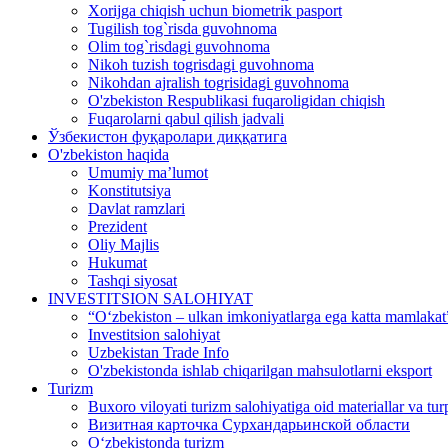
Xorijga chiqish uchun biometrik pasport
Tugilish tog`risda guvohnoma
Olim tog`risdagi guvohnoma
Nikoh tuzish togrisdagi guvohnoma
Nikohdan ajralish togrisidagi guvohnoma
O'zbekiston Respublikasi fuqaroligidan chiqish
Fuqarolarni qabul qilish jadvali
Ўзбекистон фуқаролари диққатига
O'zbekiston haqida
Umumiy ma’lumot
Konstitutsiya
Davlat ramzlari
Prezident
Oliy Majlis
Hukumat
Tashqi siyosat
INVESTITSION SALOHIYAT
“Oʻzbekiston – ulkan imkoniyatlarga ega katta mamlakat”
Investitsion salohiyat
Uzbekistan Trade Info
O'zbekistonda ishlab chiqarilgan mahsulotlarni eksport
Turizm
Buxoro viloyati turizm salohiyatiga oid materiallar va tur
Визитная карточка Сурхандарьинской области
Oʻzbekistonda turizm