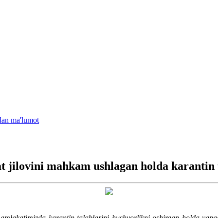
idan ma'lumot
t jilovini mahkam ushlagan holda karantin 
mamlakatimizda karantin talablarini hushyorlikni oshirgan holda yanad