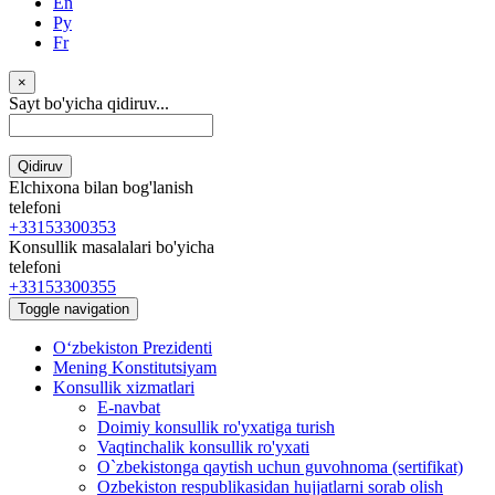
En
Ру
Fr
×
Sayt bo'yicha qidiruv...
Qidiruv
Elchixona bilan bog'lanish
telefoni
+33153300353
Konsullik masalalari bo'yicha
telefoni
+33153300355
Toggle navigation
Oʻzbekiston Prezidenti
Mening Konstitutsiyam
Konsullik xizmatlari
E-navbat
Doimiy konsullik ro'yxatiga turish
Vaqtinchalik konsullik ro'yxati
O`zbekistonga qaytish uchun guvohnoma (sertifikat)
Ozbekiston respublikasidan hujjatlarni sorab olish