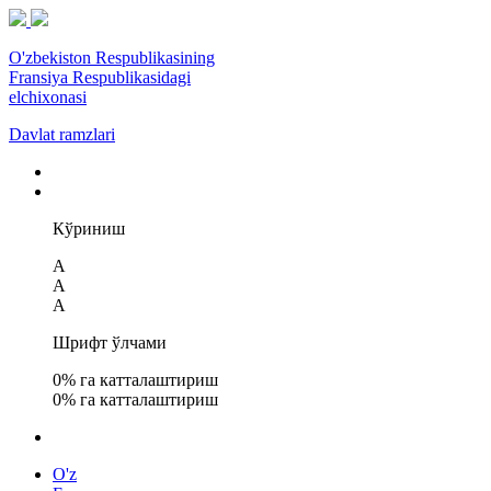
O'zbekiston Respublikasining
Fransiya Respublikasidagi
elchixonasi
Davlat ramzlari
Кўриниш
A
A
A
Шрифт ўлчами
0
% га катталаштириш
0
% га катталаштириш
O'z