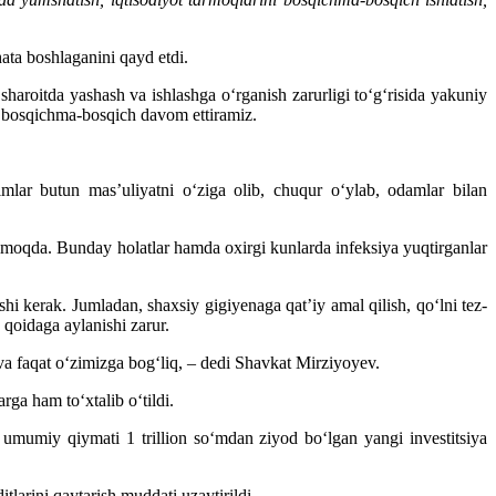
ata boshlaganini qayd etdi.
aroitda yashash va ishlashga o‘rganish zarurligi to‘g‘risida yakuniy
i bosqichma-bosqich davom ettiramiz.
mlar butun mas’uliyatni o‘ziga olib, chuqur o‘ylab, odamlar bilan
atilmoqda. Bunday holatlar hamda oxirgi kunlarda infeksiya yuqtirganlar
i kerak. Jumladan, shaxsiy gigiyenaga qat’iy amal qilish, qo‘lni tez-
 qoidaga aylanishi zarur.
 va faqat o‘zimizga bog‘liq, – dedi Shavkat Mirziyoyev.
ga ham to‘xtalib o‘tildi.
n umumiy qiymati 1 trillion so‘mdan ziyod bo‘lgan yangi investitsiya
tlarini qaytarish muddati uzaytirildi.