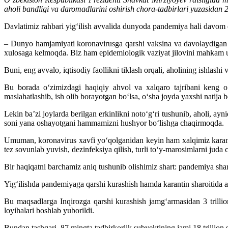
aholi bandligi va daromadlarini oshirish chora-tadbirlari yuzasidan 20
Davlatimiz rahbari yig‘ilish avvalida dunyoda pandemiya hali davom et
– Dunyo hamjamiyati koronavirusga qarshi vaksina va davolaydigan do
xulosaga kelmoqda. Biz ham epidemiologik vaziyat jilovini mahkam u
Buni, eng avvalo, iqtisodiy faollikni tiklash orqali, aholining ishla
Bu borada o‘zimizdagi haqiqiy ahvol va xalqaro tajribani keng o‘
maslahatlashib, ish olib borayotgan bo‘lsa, o‘sha joyda yaxshi natija
Lekin ba’zi joylarda berilgan erkinlikni noto‘g‘ri tushunib, aholi, ay
soni yana oshayotgani hammamizni hushyor bo‘lishga chaqirmoqda.
Umuman, koronavirus xavfi yo‘qolganidan keyin ham xalqimiz karantin 
tez sovunlab yuvish, dezinfeksiya qilish, turli to‘y-marosimlarni juda
Bir haqiqatni barchamiz aniq tushunib olishimiz shart: pandemiya sharo
Yig‘ilishda pandemiyaga qarshi kurashish hamda karantin sharoitida ah
Bu maqsadlarga Inqirozga qarshi kurashish jamg‘armasidan 3 trillion
loyihalari boshlab yuborildi.
Bundan tashqari, 87 mingta tadbirkorlik subyektining jami 18 trillion 