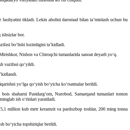
z faoliyatini tikladi. Lekin aholini daromad bilan ta’minlash uchun bu
ishsizlar bor.
fasi bo‘lishi lozimligini ta’kidladi.
Mirishkor, Nishon va Chiroqchi tumanlarida sanoat deyarli yo‘q.
h vazifasi qo‘yildi.
’kidlandi.
qarishni yo‘lga qo‘yish bo‘yicha ko‘rsatmalar berildi.
hu bois shaharni Pastdarg‘om, Nurobod, Samarqand tumanlari tomon
inglab ish o‘rinlari yaratiladi.
, 5,1 million kub metr keramzit va pardozbop toshlar, 200 ming tonna
h bo‘yicha topshiriqlar berildi.