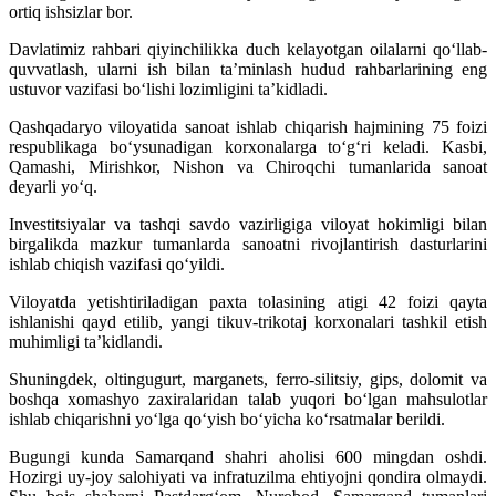
ortiq ishsizlar bor.
Davlatimiz rahbari qiyinchilikka duch kelayotgan oilalarni qo‘llab-
quvvatlash, ularni ish bilan ta’minlash hudud rahbarlarining eng
ustuvor vazifasi bo‘lishi lozimligini ta’kidladi.
Qashqadaryo viloyatida sanoat ishlab chiqarish hajmining 75 foizi
respublikaga bo‘ysunadigan korxonalarga to‘g‘ri keladi. Kasbi,
Qamashi, Mirishkor, Nishon va Chiroqchi tumanlarida sanoat
deyarli yo‘q.
Investitsiyalar va tashqi savdo vazirligiga viloyat hokimligi bilan
birgalikda mazkur tumanlarda sanoatni rivojlantirish dasturlarini
ishlab chiqish vazifasi qo‘yildi.
Viloyatda yetishtiriladigan paxta tolasining atigi 42 foizi qayta
ishlanishi qayd etilib, yangi tikuv-trikotaj korxonalari tashkil etish
muhimligi ta’kidlandi.
Shuningdek, oltingugurt, marganets, ferro-silitsiy, gips, dolomit va
boshqa xomashyo zaxiralaridan talab yuqori bo‘lgan mahsulotlar
ishlab chiqarishni yo‘lga qo‘yish bo‘yicha ko‘rsatmalar berildi.
Bugungi kunda Samarqand shahri aholisi 600 mingdan oshdi.
Hozirgi uy-joy salohiyati va infratuzilma ehtiyojni qondira olmaydi.