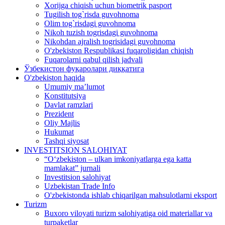
Xorijga chiqish uchun biometrik pasport
Tugilish tog`risda guvohnoma
Olim tog`risdagi guvohnoma
Nikoh tuzish togrisdagi guvohnoma
Nikohdan ajralish togrisidagi guvohnoma
O'zbekiston Respublikasi fuqaroligidan chiqish
Fuqarolarni qabul qilish jadvali
Ўзбекистон фуқаролари диққатига
O'zbekiston haqida
Umumiy ma’lumot
Konstitutsiya
Davlat ramzlari
Prezident
Oliy Majlis
Hukumat
Tashqi siyosat
INVESTITSION SALOHIYAT
“Oʻzbekiston – ulkan imkoniyatlarga ega katta
mamlakat” jurnali
Investitsion salohiyat
Uzbekistan Trade Info
O'zbekistonda ishlab chiqarilgan mahsulotlarni eksport
Turizm
Buxoro viloyati turizm salohiyatiga oid materiallar va
turpaketlar