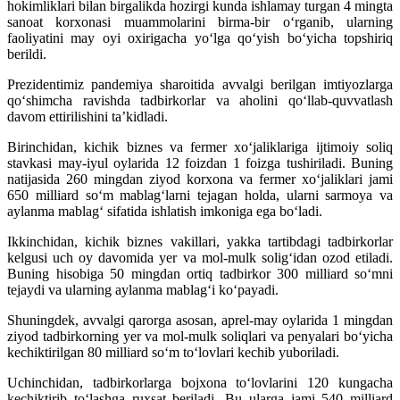
hokimliklari bilan birgalikda hozirgi kunda ishlamay turgan 4 mingta
sanoat korxonasi muammolarini birma-bir o‘rganib, ularning
faoliyatini may oyi oxirigacha yo‘lga qo‘yish bo‘yicha topshiriq
berildi.
Prezidentimiz pandemiya sharoitida avvalgi berilgan imtiyozlarga
qo‘shimcha ravishda tadbirkorlar va aholini qo‘llab-quvvatlash
davom ettirilishini ta’kidladi.
Birinchidan, kichik biznes va fermer xo‘jaliklariga ijtimoiy soliq
stavkasi may-iyul oylarida 12 foizdan 1 foizga tushiriladi. Buning
natijasida 260 mingdan ziyod korxona va fermer xo‘jaliklari jami
650 milliard so‘m mablag‘larni tejagan holda, ularni sarmoya va
aylanma mablag‘ sifatida ishlatish imkoniga ega bo‘ladi.
Ikkinchidan, kichik biznes vakillari, yakka tartibdagi tadbirkorlar
kelgusi uch oy davomida yer va mol-mulk solig‘idan ozod etiladi.
Buning hisobiga 50 mingdan ortiq tadbirkor 300 milliard so‘mni
tejaydi va ularning aylanma mablag‘i ko‘payadi.
Shuningdek, avvalgi qarorga asosan, aprel-may oylarida 1 mingdan
ziyod tadbirkorning yer va mol-mulk soliqlari va penyalari bo‘yicha
kechiktirilgan 80 milliard so‘m to‘lovlari kechib yuboriladi.
Uchinchidan, tadbirkorlarga bojxona to‘lovlarini 120 kungacha
kechiktirib to‘lashga ruxsat beriladi. Bu ularga jami 540 milliard