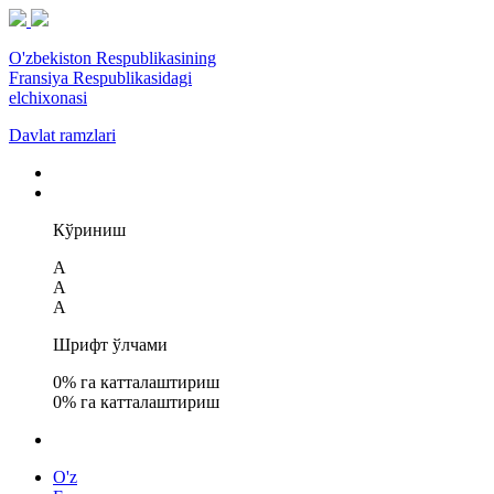
O'zbekiston Respublikasining
Fransiya Respublikasidagi
elchixonasi
Davlat ramzlari
Кўриниш
A
A
A
Шрифт ўлчами
0
% га катталаштириш
0
% га катталаштириш
O'z