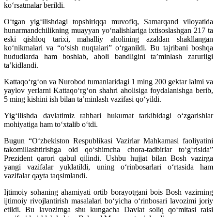
ko‘rsatmalar berildi.
O‘tgan yig‘ilishdagi topshiriqqa muvofiq, Samarqand viloyatida
hunarmandchilikning muayyan yo‘nalishlariga ixtisoslashgan 217 ta
eski qishloq tarixi, mahalliy aholining azaldan shakllangan
ko‘nikmalari va “o‘sish nuqtalari” o‘rganildi. Bu tajribani boshqa
hududlarda ham boshlab, aholi bandligini ta’minlash zarurligi
ta’kidlandi.
Kattaqo‘rg‘on va Nurobod tumanlaridagi 1 ming 200 gektar lalmi va
yaylov yerlarni Kattaqo‘rg‘on shahri aholisiga foydalanishga berib,
5 ming kishini ish bilan ta’minlash vazifasi qo‘yildi.
Yig‘ilishda davlatimiz rahbari hukumat tarkibidagi o‘zgarishlar
mohiyatiga ham to‘xtalib o‘tdi.
Bugun “O‘zbekiston Respublikasi Vazirlar Mahkamasi faoliyatini
takomillashtirishga oid qo‘shimcha chora-tadbirlar to‘g‘risida”
Prezident qarori qabul qilindi. Ushbu hujjat bilan Bosh vazirga
yangi vazifalar yuklatildi, uning o‘rinbosarlari o‘rtasida ham
vazifalar qayta taqsimlandi.
Ijtimoiy sohaning ahamiyati ortib borayotgani bois Bosh vazirning
ijtimoiy rivojlantirish masalalari bo‘yicha o‘rinbosari lavozimi joriy
etildi. Bu lavozimga shu kungacha Davlat soliq qo‘mitasi raisi