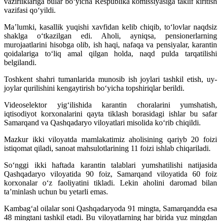
vazirliklariga bular bo‘yicha Respublika komissiyasiga taklif kiritish
vazifasi qo‘yildi.
Ma’lumki, kasallik yuqishi xavfidan kelib chiqib, to‘lovlar naqdsiz
shaklga o‘tkazilgan edi. Aholi, ayniqsa, pensionerlarning
murojaatlarini hisobga olib, ish haqi, nafaqa va pensiyalar, karantin
qoidalariga to‘liq amal qilgan holda, naqd pulda tarqatilishi
belgilandi.
Toshkent shahri tumanlarida munosib ish joylari tashkil etish, uy-
joylar qurilishini kengaytirish bo‘yicha topshiriqlar berildi.
Videoselektor yig‘ilishida karantin choralarini yumshatish,
iqtisodiyot korxonalarini qayta tiklash borasidagi ishlar bu safar
Samarqand va Qashqadaryo viloyatlari misolida ko‘rib chiqildi.
Mazkur ikki viloyatda mamlakatimiz aholisining qariyb 20 foizi
istiqomat qiladi, sanoat mahsulotlarining 11 foizi ishlab chiqariladi.
So‘nggi ikki haftada karantin talablari yumshatilishi natijasida
Qashqadaryo viloyatida 90 foiz, Samarqand viloyatida 60 foiz
korxonalar o‘z faoliyatini tikladi. Lekin aholini daromad bilan
ta’minlash uchun bu yetarli emas.
Kambag‘al oilalar soni Qashqadaryoda 91 mingta, Samarqandda esa
48 mingtani tashkil etadi. Bu viloyatlarning har birida yuz mingdan