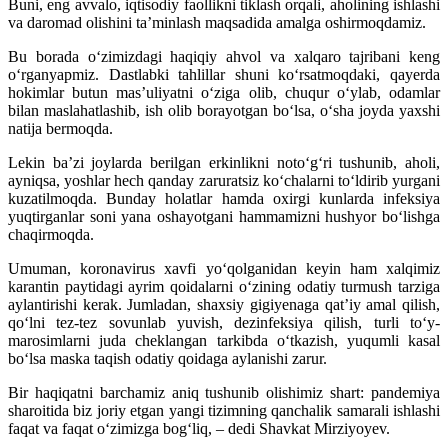
Buni, eng avvalo, iqtisodiy faollikni tiklash orqali, aholining ishlashi
va daromad olishini ta’minlash maqsadida amalga oshirmoqdamiz.
Bu borada o‘zimizdagi haqiqiy ahvol va xalqaro tajribani keng
o‘rganyapmiz. Dastlabki tahlillar shuni ko‘rsatmoqdaki, qayerda
hokimlar butun mas’uliyatni o‘ziga olib, chuqur o‘ylab, odamlar
bilan maslahatlashib, ish olib borayotgan bo‘lsa, o‘sha joyda yaxshi
natija bermoqda.
Lekin ba’zi joylarda berilgan erkinlikni noto‘g‘ri tushunib, aholi,
ayniqsa, yoshlar hech qanday zaruratsiz ko‘chalarni to‘ldirib yurgani
kuzatilmoqda. Bunday holatlar hamda oxirgi kunlarda infeksiya
yuqtirganlar soni yana oshayotgani hammamizni hushyor bo‘lishga
chaqirmoqda.
Umuman, koronavirus xavfi yo‘qolganidan keyin ham xalqimiz
karantin paytidagi ayrim qoidalarni o‘zining odatiy turmush tarziga
aylantirishi kerak. Jumladan, shaxsiy gigiyenaga qat’iy amal qilish,
qo‘lni tez-tez sovunlab yuvish, dezinfeksiya qilish, turli to‘y-
marosimlarni juda cheklangan tarkibda o‘tkazish, yuqumli kasal
bo‘lsa maska taqish odatiy qoidaga aylanishi zarur.
Bir haqiqatni barchamiz aniq tushunib olishimiz shart: pandemiya
sharoitida biz joriy etgan yangi tizimning qanchalik samarali ishlashi
faqat va faqat o‘zimizga bog‘liq, – dedi Shavkat Mirziyoyev.