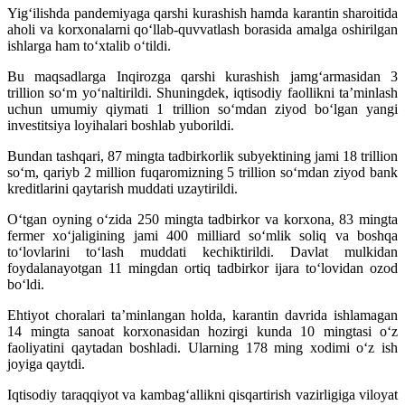
Yig‘ilishda pandemiyaga qarshi kurashish hamda karantin sharoitida
aholi va korxonalarni qo‘llab-quvvatlash borasida amalga oshirilgan
ishlarga ham to‘xtalib o‘tildi.
Bu maqsadlarga Inqirozga qarshi kurashish jamg‘armasidan 3
trillion so‘m yo‘naltirildi. Shuningdek, iqtisodiy faollikni ta’minlash
uchun umumiy qiymati 1 trillion so‘mdan ziyod bo‘lgan yangi
investitsiya loyihalari boshlab yuborildi.
Bundan tashqari, 87 mingta tadbirkorlik subyektining jami 18 trillion
so‘m, qariyb 2 million fuqaromizning 5 trillion so‘mdan ziyod bank
kreditlarini qaytarish muddati uzaytirildi.
O‘tgan oyning o‘zida 250 mingta tadbirkor va korxona, 83 mingta
fermer xo‘jaligining jami 400 milliard so‘mlik soliq va boshqa
to‘lovlarini to‘lash muddati kechiktirildi. Davlat mulkidan
foydalanayotgan 11 mingdan ortiq tadbirkor ijara to‘lovidan ozod
bo‘ldi.
Ehtiyot choralari ta’minlangan holda, karantin davrida ishlamagan
14 mingta sanoat korxonasidan hozirgi kunda 10 mingtasi o‘z
faoliyatini qaytadan boshladi. Ularning 178 ming xodimi o‘z ish
joyiga qaytdi.
Iqtisodiy taraqqiyot va kambag‘allikni qisqartirish vazirligiga viloyat