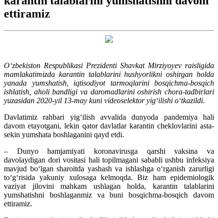
karantin talablarini yumshatishni davom
ettiramiz
O‘zbekiston Respublikasi Prezidenti Shavkat Mirziyoyev raisligida
mamlakatimizda karantin talablarini hushyorlikni oshirgan holda
yanada yumshatish, iqtisodiyot tarmoqlarini bosqichma-bosqich
ishlatish, aholi bandligi va daromadlarini oshirish chora-tadbirlari
yuzasidan 2020-yil 13-may kuni videoselektor yig‘ilishi o‘tkazildi.
Davlatimiz rahbari yig‘ilish avvalida dunyoda pandemiya hali
davom etayotgani, lekin qator davlatlar karantin cheklovlarini asta-
sekin yumshata boshlaganini qayd etdi.
– Dunyo hamjamiyati koronavirusga qarshi vaksina va
davolaydigan dori vositasi hali topilmagani sababli ushbu infeksiya
mavjud bo‘lgan sharoitda yashash va ishlashga o‘rganish zarurligi
to‘g‘risida yakuniy xulosaga kelmoqda. Biz ham epidemiologik
vaziyat jilovini mahkam ushlagan holda, karantin talablarini
yumshatishni boshlaganmiz va buni bosqichma-bosqich davom
ettiramiz.