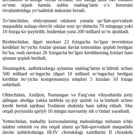
so‘mni tejash hamda ushbu mablag‘larni o‘z biznesini
rivojlantirishga yo‘naltirish imkonini beradi.
To‘rtinchidan, ehtiyojmand oilalarni yanada qo‘llab-quvvatlash
maqsadida nafaqa oluvchi oilalar soni qo‘shimcha 70 mingtaga yoki
10 foizga ko‘paytirilib, budjetdan yana 200 milliard so‘m ajratiladi.
Beshinchidan, ilgari stavkasi 22 foizgacha bo‘lgan investitsiya
kreditlari bo‘yicha foizlar qisman davlat tomonidan qoplab berilgan
bo‘lsa, endi stavkasi 26 foizgacha bo‘lgan kreditlarning foizlari ham
qisman qoplab beriladi.
Shuningdek, tadbirkorlarga aylanma mablag‘larini to‘ldirish uchun
500 milliard so‘mgacha (ilgari 10 milliard so‘mgacha) berilgan
kreditlar bo‘yicha kompensatsiya miqdori 5 foizdan 10 foizga
oshiriladi.
Oltinchidan, Andijon, Namangan va Farg‘ona viloyatlarida joriy
qilingan aholiga yakka tartibda uy-joy qurish va ta’mirlash uchun
kredit berish tajribasi Toshkent shahrida ham tatbiq etiladi. Shu
orqali poytaxtda qariyb 10 mingta mavsumiy ish o‘rinlari yaratiladi.
Yettinchidan, mahalliy korxonalarning mahsulotiga nisbatan ichki
talabni oshirish va shu orqali ularni qo‘llab-quvvatlash maqsadida
davlat tashkilotlariga III-IV chorakdagi xaridlarini II chorakda