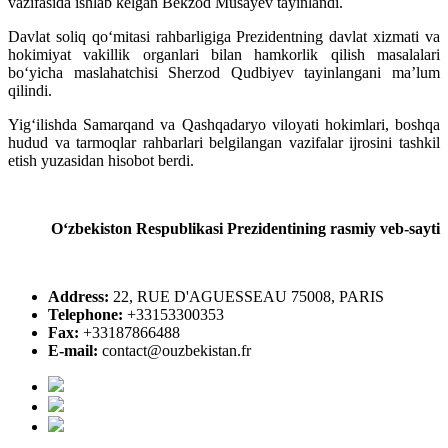
vazifasida ishlab kelgan Bekzod Musayev tayinlandi.
Davlat soliq qo‘mitasi rahbarligiga Prezidentning davlat xizmati va
hokimiyat vakillik organlari bilan hamkorlik qilish masalalari
bo‘yicha maslahatchisi Sherzod Qudbiyev tayinlangani ma’lum
qilindi.
Yig‘ilishda Samarqand va Qashqadaryo viloyati hokimlari, boshqa
hudud va tarmoqlar rahbarlari belgilangan vazifalar ijrosini tashkil
etish yuzasidan hisobot berdi.
O‘zbekiston Respublikasi Prezidentining rasmiy veb-sayti
Address:
22, RUE D'AGUESSEAU 75008, PARIS
Telephone:
+33153300353
Fax:
+33187866488
E-mail:
contact@ouzbekistan.fr