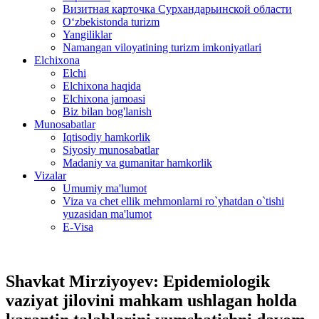
Визитная карточка Сурхандарьинской области
Oʻzbekistonda turizm
Yangiliklar
Namangan viloyatining turizm imkoniyatlari
Elchixona
Elchi
Elchixona haqida
Elchixona jamoasi
Biz bilan bog'lanish
Munosabatlar
Iqtisodiy hamkorlik
Siyosiy munosabatlar
Madaniy va gumanitar hamkorlik
Vizalar
Umumiy ma'lumot
Viza va chet ellik mehmonlarni ro`yhatdan o`tishi
yuzasidan ma'lumot
E-Visa
Shavkat Mirziyoyev: Epidemiologik
vaziyat jilovini mahkam ushlagan holda