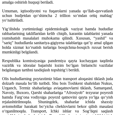
amalga oshirish huquqi beriladi.
Umuman, iqtisodiyotni va fuqarolarni yanada qo‘llab-quvvatlash
uchun budjetdan qo‘shimcha 2 trillion so‘mdan ortiq mablag‘
yo‘naltiriladi.
Yig‘ilishda yurtimizdagi epidemiologik vaziyat hamda hududlar
rahbarlarining takliflaridan kelib chiqib, karantin talablarini yanada
yumshatish masalalari muhokama qilindi. Xususan, “yashil” va
“sariq” hududlarda sanitariya-gigiyena talablariga qat’iy amal qilgan
holda xizmat ko‘rsatish turlariga bosqichma-bosqich ruxsat berish
mumkinligi belgilandi.
Respublika komissiyasiga pandemiya qayta kuchaygan taqdirda
vazirlik va idoralar bajarishi lozim bo‘lgan birlamchi vazifalar
belgilangan tartibni tasdiqlash topshirig‘i berildi.
Olis hududlarning poytaxtimiz bilan transport aloqasini tiklash juda
dolzarb masala bo‘lib turibdi. Shu bois Toshkent shahridan Nukus,
Urganch, Termiz shaharlariga aviaqatnovlarni tiklash, Samarqand,
Navoiy, Buxoro, Qarshi shaharlariga “Afrosiyob” tezyurar poyezdi
hamda Farg‘ona vodiysiga poyezd qatnovini qayta yo‘lga qo‘yish
rejalashtirilmoqda. Shuningdek, shaharlar ichida shaxsiy
avtomobillar harakati bo‘yicha cheklovlarni bekor qilish masalasi
o‘rganilmoqda. Transport, Ichki ishlar va Sog‘liqni saqlash