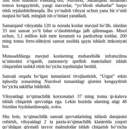
Shu bois shaharni Pastdarg‘om, Nurobod, Samarqand tumanlari
tomon kengaytirish, yangi mavzelar, “yo‘ldosh shaharlar” barpo
etish rejalashtirilmoqda. Bu yo‘nalish viloyat uchun yana bir o‘sish
nuqtasi bo‘ladi, minglab ish o‘rinlari yaratiladi.
Samarqand viloyatida 120 ta noruda konlar mavjud bo‘lib, ulardan
33 tasi sanoat yo‘li bilan o‘zlashtirishga jalb qilinmagan. Misol
uchun, 5,1 million kub metr keramzit va pardozbop toshlar, 200
ming tonna ferro-silitsiyni sanoat usulida qayta ishlash imkoniyati
bor.
Mutasaddilarga mavjud konlarning muhandislik infratuzilma
ta’minotini o‘rganib, zamonaviy qurilish materiallari ishlab
chiqarishni tashkil etish bo‘yicha topshiriqlar berildi.
Sanoati orqada bo‘lgan tumanlarni rivojlantirish, “Urgut” erkin
iqtisodiy zonasining Nurobod tumanidagi qismini kengaytirish
bo‘yicha takliflar bildirildi.
Viloyatdagi to‘qimachilik korxonalari 37 ming tonna ip-kalava
ishlab chiqarish quvvatiga ega. Lekin hozirda ularning atigi 48
foizidan foydalanilmoqda, xolos.
Shu bois, to‘qimachilik sanoati quvvatlarining ishlash darajasini
oshirish, viloyatdagi 2 ta paxta-to‘qimachilik klasterida yuqori
qo‘shilgan qiymatli tayyor mahsulotlar ishlab chiqarish bo‘yicha