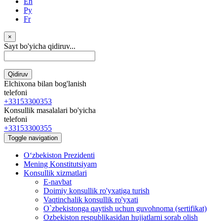
En
Ру
Fr
×
Sayt bo'yicha qidiruv...
Qidiruv
Elchixona bilan bog'lanish
telefoni
+33153300353
Konsullik masalalari bo'yicha
telefoni
+33153300355
Toggle navigation
Oʻzbekiston Prezidenti
Mening Konstitutsiyam
Konsullik xizmatlari
E-navbat
Doimiy konsullik ro'yxatiga turish
Vaqtinchalik konsullik ro'yxati
O`zbekistonga qaytish uchun guvohnoma (sertifikat)
Ozbekiston respublikasidan hujjatlarni sorab olish