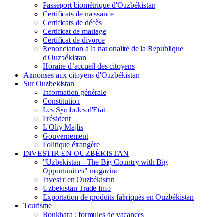
Passeport biométrique d'Ouzbékistan
Certificats de naissance
Certificats de décès
Certificat de mariage
Certificat de divorce
Renonciation à la nationalité de la République
d'Ouzbékistan
Horaire d’accueil des citoyens
Annonses aux citoyens d'Ouzbékistan
Sur Ouzbekistan
Information générale
Constitution
Les Symboles d'Etat
Président
L'Oliy Majlis
Gouvernement
Politique étrangère
INVESTIR EN OUZBÉKISTAN
"Uzbekistan - The Big Country with Big
Opportunities" magazine
Investir en Ouzbékistan
Uzbekistan Trade Info
Exportation de produits fabriqués en Ouzbékistan
Tourisme
Boukhara : formules de vacances