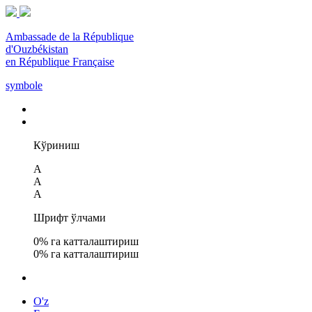
Ambassade de la République
d'Ouzbékistan
en République Française
symbole
Кўриниш
A
A
A
Шрифт ўлчами
0
% га катталаштириш
0
% га катталаштириш
O'z