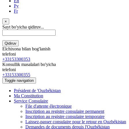
En
Ру
Fr
×
Sayt bo'yicha qidiruv...
Qidiruv
Elchixona bilan bog'lanish
telefoni
+33153300353
Konsullik masalalari bo'yicha
telefoni
+33153300355
Toggle navigation
Président de 'Ouzbékistan
Ma Constitution
Service Consulaire
File d'attente électronique
Inscription au registre consulaire permanent
Inscription au registre consulaire temporaire
Laissez-passer consulaire pour le retour en Ouzbékistan
Demandes de documents depuis l'Ouzbékistan