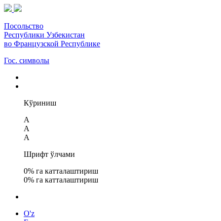
Посольство
Республики Узбекистан
во Французской Республике
Гос. символы
Кўриниш
A
A
A
Шрифт ўлчами
0
% га катталаштириш
0
% га катталаштириш
O'z