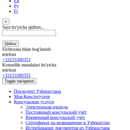
En
Ру
Fr
×
Sayt bo'yicha qidiruv...
Qidiruv
Elchixona bilan bog'lanish
telefoni
+33153300353
Konsullik masalalari bo'yicha
telefoni
+33153300355
Toggle navigation
Президент Узбекистана
Моя Конституция
Консульские услуги
Электронная очередь
Постоянный консульский учёт
Временный консульский учёт
Сертификат на возвращение в Узбекистан
Истребование документов из Узбекистана