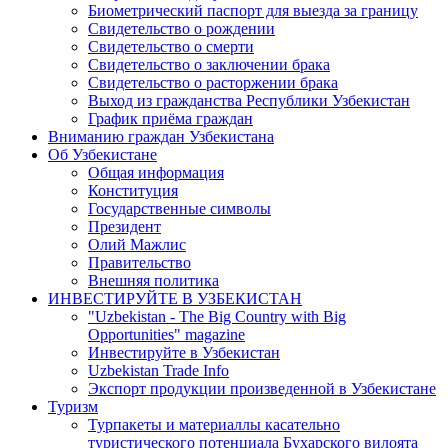
Биометрический паспорт для выезда за границу
Свидетельство о рождении
Свидетельство о смерти
Свидетельство о заключении брака
Свидетельство о расторжении брака
Выход из гражданства Республики Узбекистан
График приёма граждан
Вниманию граждан Узбекистана
Об Узбекистане
Общая информация
Конституция
Государственные символы
Президент
Олий Мажлис
Правительство
Внешняя политика
ИНВЕСТИРУЙТЕ В УЗБЕКИСТАН
"Uzbekistan - The Big Country with Big
Opportunities" magazine
Инвестируйте в Узбекистан
Uzbekistan Trade Info
Экспорт продукции произведенной в Узбекистане
Туризм
Турпакеты и материаллы касательно
туристического потенциала Бухарского вилоята