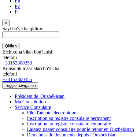
En
Ру
Fr
×
Sayt bo'yicha qidiruv...
Qidiruv
Elchixona bilan bog'lanish
telefoni
+33153300353
Konsullik masalalari bo'yicha
telefoni
+33153300355
Toggle navigation
Président de 'Ouzbékistan
Ma Constitution
Service Consulaire
File d'attente électronique
Inscription au registre consulaire permanent
Inscription au registre consulaire temporaire
Laissez-passer consulaire pour le retour en Ouzbékistan
Demandes de documents depuis l'Ouzbékistan