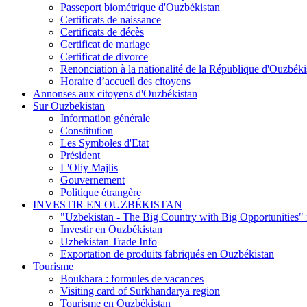
Passeport biométrique d'Ouzbékistan
Certificats de naissance
Certificats de décès
Certificat de mariage
Certificat de divorce
Renonciation à la nationalité de la République d'Ouzbéki
Horaire d’accueil des citoyens
Annonses aux citoyens d'Ouzbékistan
Sur Ouzbekistan
Information générale
Constitution
Les Symboles d'Etat
Président
L'Oliy Majlis
Gouvernement
Politique étrangère
INVESTIR EN OUZBÉKISTAN
"Uzbekistan - The Big Country with Big Opportunities"
Investir en Ouzbékistan
Uzbekistan Trade Info
Exportation de produits fabriqués en Ouzbékistan
Tourisme
Boukhara : formules de vacances
Visiting card of Surkhandarya region
Tourisme en Ouzbékistan