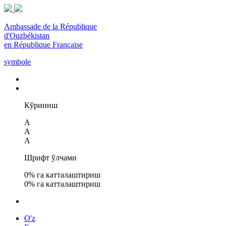
Ambassade de la République
d'Ouzbékistan
en République Française
symbole
Кўриниш
A
A
A
Шрифт ўлчами
0
% га катталаштириш
0
% га катталаштириш
O'z