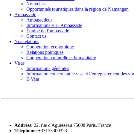
Nouvelles
Opportunités touristiques dans la région de Namangan
Ambassade
Ambassadeur
Informations sur l'Ambassade
Équipe de l'ambassade
Contact us
Nos relations
Cooperation economique
Relations politiques
Coopération culturelle et humanitaire
Visas
Informations générales
Information concernant le visa et l’enregistrement des v
E-Visa
Address:
22, rue d'Aguesseau 75008 Paris, France
Telephone:
+33153300353