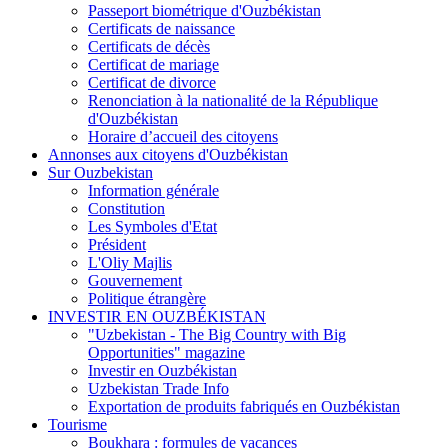
Passeport biométrique d'Ouzbékistan
Certificats de naissance
Certificats de décès
Certificat de mariage
Certificat de divorce
Renonciation à la nationalité de la République
d'Ouzbékistan
Horaire d’accueil des citoyens
Annonses aux citoyens d'Ouzbékistan
Sur Ouzbekistan
Information générale
Constitution
Les Symboles d'Etat
Président
L'Oliy Majlis
Gouvernement
Politique étrangère
INVESTIR EN OUZBÉKISTAN
"Uzbekistan - The Big Country with Big
Opportunities" magazine
Investir en Ouzbékistan
Uzbekistan Trade Info
Exportation de produits fabriqués en Ouzbékistan
Tourisme
Boukhara : formules de vacances