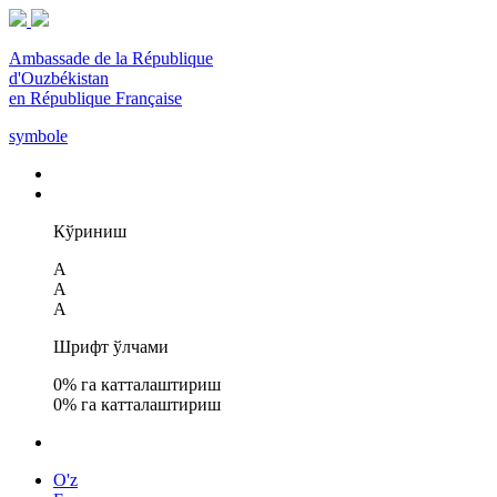
Ambassade de la République
d'Ouzbékistan
en République Française
symbole
Кўриниш
A
A
A
Шрифт ўлчами
0
% га катталаштириш
0
% га катталаштириш
O'z