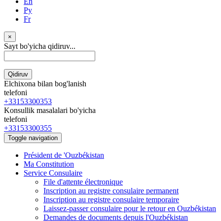
En
Ру
Fr
×
Sayt bo'yicha qidiruv...
Qidiruv
Elchixona bilan bog'lanish
telefoni
+33153300353
Konsullik masalalari bo'yicha
telefoni
+33153300355
Toggle navigation
Président de 'Ouzbékistan
Ma Constitution
Service Consulaire
File d'attente électronique
Inscription au registre consulaire permanent
Inscription au registre consulaire temporaire
Laissez-passer consulaire pour le retour en Ouzbékistan
Demandes de documents depuis l'Ouzbékistan