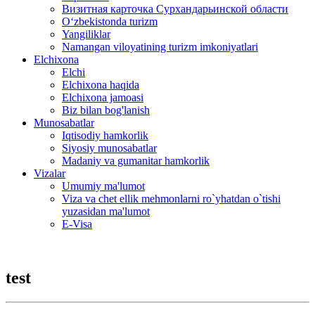
Визитная карточка Сурхандарьинской области
Oʻzbekistonda turizm
Yangiliklar
Namangan viloyatining turizm imkoniyatlari
Elchixona
Elchi
Elchixona haqida
Elchixona jamoasi
Biz bilan bog'lanish
Munosabatlar
Iqtisodiy hamkorlik
Siyosiy munosabatlar
Madaniy va gumanitar hamkorlik
Vizalar
Umumiy ma'lumot
Viza va chet ellik mehmonlarni ro`yhatdan o`tishi
yuzasidan ma'lumot
E-Visa
test