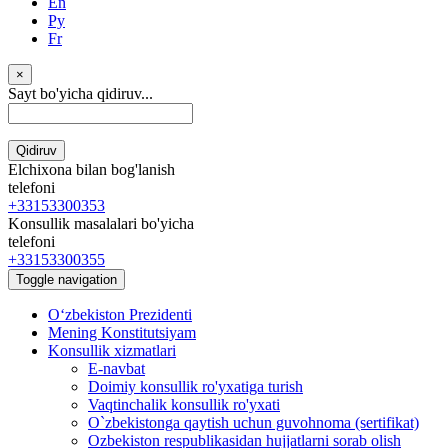
En
Ру
Fr
×
Sayt bo'yicha qidiruv...
Qidiruv
Elchixona bilan bog'lanish
telefoni
+33153300353
Konsullik masalalari bo'yicha
telefoni
+33153300355
Toggle navigation
Oʻzbekiston Prezidenti
Mening Konstitutsiyam
Konsullik xizmatlari
E-navbat
Doimiy konsullik ro'yxatiga turish
Vaqtinchalik konsullik ro'yxati
O`zbekistonga qaytish uchun guvohnoma (sertifikat)
Ozbekiston respublikasidan hujjatlarni sorab olish