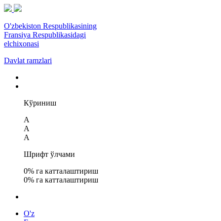
O'zbekiston Respublikasining
Fransiya Respublikasidagi
elchixonasi
Davlat ramzlari
Кўриниш
A
A
A
Шрифт ўлчами
0
% га катталаштириш
0
% га катталаштириш
O'z