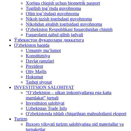
Xorijga chiqish uchun biometrik pasport
Tugilish tog`risda guvohnoma
Olim tog`risdagi guvohnoma
Nikoh tuzish togrisdagi guvohnoma
Nikohdan ajralish togrisidagi guvohnoma
O'zbekiston Respublikasi fuqaroligidan chiqish
Fuqarolarni qabul qilish jadvali
Ўзбекистон фуқаролари диққатига
O'zbekiston haqida
Umumiy ma’lumot
Konstitutsiya
Davlat ramzlari
Prezident
Oliy Majlis
Hukumat
Tashqi siyosat
INVESTITSION SALOHIYAT
“Oʻzbekiston – ulkan imkoniyatlarga ega katta
mamlakat” jurnali
Investitsion salohiyat
Uzbekistan Trade Info
O'zbekistonda ishlab chiqarilgan mahsulotlarni eksport
Turizm
Buxoro viloyati turizm salohiyatiga oid materiallar va
turpaketlar