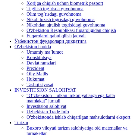
Xorijga chiqish uchun biometrik pasport
Tugilish tog`risda guvohnoma
Olim tog`risdagi guvohnoma
Nikoh tuzish togrisdagi guvohnoma
Nikohdan ajralish togrisidagi guvohnoma
O'zbekiston Respublikasi fuqaroligidan chiqish
Fuqarolarni qabul qilish jadvali
Ўзбекистон фуқаролари диққатига
O'zbekiston haqida
Umumiy ma’lumot
Konstitutsiya
Davlat ramzlari
Prezident
Oliy Majlis
Hukumat
Tashqi siyosat
INVESTITSION SALOHIYAT
“Oʻzbekiston – ulkan imkoniyatlarga ega katta
mamlakat” jurnali
Investitsion salohiyat
Uzbekistan Trade Info
O'zbekistonda ishlab chiqarilgan mahsulotlarni eksport
Turizm
Buxoro viloyati turizm salohiyatiga oid materiallar va
turpaketlar