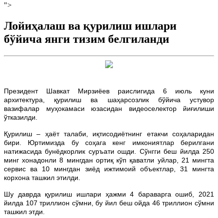
">
Лойиҳалаш ва қурилиш ишлари
бўйича янги тизим белгиланди
Президент Шавкат Мирзиёев раислигида 6 июль куни
архитектура, қурилиш ва шаҳарсозлик бўйича устувор
вазифалар муҳокамаси юзасидан видеоселектор йиғилиши
ўтказилди.
Қурилиш – ҳаёт талаби, иқтисодиётнинг етакчи соҳаларидан
бири. Юртимизда бу соҳага кенг имкониятлар берилгани
натижасида бунёдкорлик суръати ошди. Сўнгги беш йилда 250
минг хонадонли 8 мингдан ортиқ кўп қаватли уйлар, 21 мингта
сервис ва 10 мингдан зиёд ижтимоий объектлар, 31 мингта
корхона ташкил этилди.
Шу даврда қурилиш ишлари ҳажми 4 бараварга ошиб, 2021
йилда 107 триллион сўмни, бу йил беш ойда 46 триллион сўмни
ташкил этди.