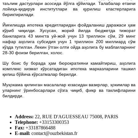
таълим дастурлари асосида йўлга қўйилади. Талабалар етакчи
лойиҳа-қидирув институтлари ва қурилиш кластерларига
бириктирилади.
Йиғилишда ипотека кредитларидан фойдаланиш даражаси ҳам
кўриб чиқилди. Хусусан, жорий йилда бюджетда тижорат
банкларига 43 мингта уй-жой учун 13 триллион сўм, 29 минг
нафар аҳолига субсидия учун 1 триллион 200 миллиард сўм
кўзда тутилган. Лекин ўтган олти ойда аҳолига бу маблағларнинг
28-30 фоизи берилган, холос.
Шу боис бу борада ҳам бюрократияни камайтириш, аҳолига
комплекс хизмат кўрсатадиган ипотека марказларини ташкил
қилиш бўйича кўрсатмалар берилди.
Муҳокама қилинган масалалар юзасидан вазирлар, ҳокимлар ва
уларнинг ўринбосарлари сўзга чиқиб, фикр ва таклифларини
билдирди.
Address:
22, RUE D'AGUESSEAU 75008, PARIS
Telephone:
+33153300353
Fax:
+33187866488
E-mail:
contact@ouzbekistan.fr