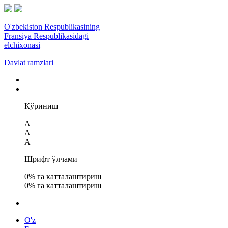
O'zbekiston Respublikasining
Fransiya Respublikasidagi
elchixonasi
Davlat ramzlari
Кўриниш
A
A
A
Шрифт ўлчами
0
% га катталаштириш
0
% га катталаштириш
O'z