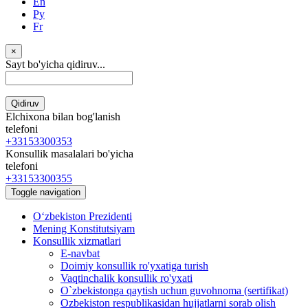
En
Ру
Fr
×
Sayt bo'yicha qidiruv...
Qidiruv
Elchixona bilan bog'lanish
telefoni
+33153300353
Konsullik masalalari bo'yicha
telefoni
+33153300355
Toggle navigation
Oʻzbekiston Prezidenti
Mening Konstitutsiyam
Konsullik xizmatlari
E-navbat
Doimiy konsullik ro'yxatiga turish
Vaqtinchalik konsullik ro'yxati
O`zbekistonga qaytish uchun guvohnoma (sertifikat)
Ozbekiston respublikasidan hujjatlarni sorab olish