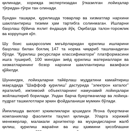
қилинади, хорижда экспертизадан ўтказилган лойиҳалар
тўғридан-тўғри тан олинади.
Бундан ташқари, қурилишда товарлар ва хизматлар нархини
шакллантириш тизими ҳам тартибга солинмаган. Ишларни
баҳолаш бўйича яхлит ёндашув йўқ. Оқибатда талон-торожлик
ва коррупция кўп.
Шу боис шаҳарсозлик меъёрларидан қурилиш ишларини
баҳолаш билан боғлиқ 147 та норма чиқариб ташланадиган
бўлди. “Қурилиш ресурслари классификатори” платформасини
ишга тушириб, 100 мингдан зиёд қурилиш материаллари ва
хизматларининг бозор нархини шакллантириш вазифаси
қўйилди.
Шунингдек, лойиҳаларни тайёрлаш муддатини камайтириш
мақсадида “Шаффоф қурилиш” дастурида “электрон каталог”
яратилиб, ижтимоий объектларнинг намунавий лойиҳалари
жойлаштириб борилади. Ундан барча буюртмачилар ва лойиҳа-
пудрат ташкилотлари эркин фойдаланиши мумкин бўлади.
Йиғилишда вилоят ҳокимликлари қошидаги Ягона буюртмачи
компаниялар фаолияти таҳлил қилинди. Уларга хорижий
менежерлар, малакали архитектор ва муҳандисларни жалб
қилиш, қурилиш жараёни ва иш ҳажмини ҳисоблашни