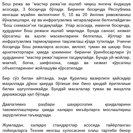
Бош режа ва “мастер режа”ни ишлаб чиқиш янгича ёндашув
асосида, 3 босқичда бўлади. Биринчи босқичда Республика
кенгаши муайян вилоятнинг 5, 10 ва 20 йиллик ривожланиш
йўналишлари, ер ва инфратузилма чегараларини белгилайдиган
“Бош схемаси”ни тасдиқлайди. Улар асосида, иккинчи босқичда,
ҳудуднинг Бош режаси ишлаб чиқилади. Бунда саноат, хизмат
кўрсатиш ва аҳоли масканларини белгилаш, йўллар ва
инфратузилма тармоқларини тақсимлаш кўзда тутилади. Учинчи
босқичда Бош режаларга асосан, вилоят, туман ва шаҳар бош
архитекторлари ҳамда ҳокимнинг биринчи ўринбосарлари ўз
ҳудудининг “мастер режа”ларини тасдиқлайди. Бунда уй-жойлар,
мактаб, боғча, шифохона, савдо ва хизмат кўрсатиш
объектларининг жойлашуви кўрсатилади.
Бир сўз билан айтганда, энди Қурилиш вазирлиги қайсидир
маҳаллада дўкон қаерда бўлиши ёки бино қандай ёритилиши
билан шуғулланмайди. Бундай масалалар туман ва маҳалла
даражасида ҳал бўлади.
Давлатимиз раҳбари шаҳарсозлик қоидаларини
такомиллаштириш ҳамда халқаро меъёрларга мослаштириш
зарурлигини таъкидлади.
Жумладан, халқаро стандартлар асосида тайёрланган
лойиҳаларга Техник кенгаш хулосасини олиш тартиби бекор