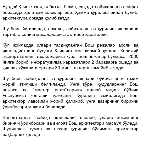
Бундай ўсиш яхши, албатта. Лекин, соҳада лойиҳалаш ва сифат
борасида ҳали камчиликлар бор. Ҳамма қурилиш билан бўлиб,
архитектура орқада қолиб кетди.
Шу боис йиғилишда, аввало, лойиҳалаш ва қурилиш ишларини
тартибга солиш масалаларига эътибор қаратилди.
Кўп жойларда илгари тасдиқланган Бош режалар аҳоли ва
иқтисодиётнинг бугунги ўсишига мос келмай қолган. Хорижий
экспертларнинг таҳлилларига кўра, Бош режалар бўлмаса, 2030
йилга бориб, инфратузилма харажатлари 2 бараварга ошади ва
қишлоқ хўжалиги ерлари 30 минг гектарга камайиб кетади.
Шу боис лойиҳалаш ва қурилиш ишлари бўйича янги тизим
жорий этилиши белгиланди. Унга кўра, ҳудудларнинг Бош
режаси ва “мастер режа”ларини ишлаб чиқиш бўйича
Республика кенгаши тузилади. Қурилиш вазирлигида Бош
архитектор лавозими жорий қилиниб, унга вазирнинг биринчи
ўринбосари мақоми берилади.
Вилоятларда “лойиҳа офислари” очилиб, уларга ҳокимнинг
биринчи ўринбосари ва вилоят Бош архитектори масъул бўлади.
Шунингдек, туман ва шаҳар қурилиш бўлимига архитектор
раҳбарлик қилади.