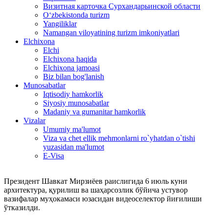
Визитная карточка Сурхандарьинской области
Oʻzbekistonda turizm
Yangiliklar
Namangan viloyatining turizm imkoniyatlari
Elchixona
Elchi
Elchixona haqida
Elchixona jamoasi
Biz bilan bog'lanish
Munosabatlar
Iqtisodiy hamkorlik
Siyosiy munosabatlar
Madaniy va gumanitar hamkorlik
Vizalar
Umumiy ma'lumot
Viza va chet ellik mehmonlarni ro`yhatdan o`tishi
yuzasidan ma'lumot
E-Visa
Президент Шавкат Мирзиёев раислигида 6 июль куни
архитектура, қурилиш ва шаҳарсозлик бўйича устувор
вазифалар муҳокамаси юзасидан видеоселектор йиғилиши
ўтказилди.