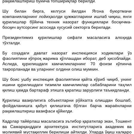
рақамлаштириш бўйича топшириқлар берилди.
Шу билан бирга, келгуси йилдан Ягона буюртмачи
компанияларнинг лойиҳаолди ҳужжатларини ишлаб чиқиш, янги
қурилишлар бўйича техник назорат функциялари босқичма-
босқич аутсорсинг асосида хусусий секторга берилади.
Президентимиз қурилишлар сифати масаласига алоҳида
тўхталди.
Бу соҳадаги давлат назорат инспекцияси ходимлари ўз
фаолиятини кўпроқ жарима қўллашдан иборат, деб ҳисоблайди.
Аслида, қурилишдаги камчиликларнинг 70 фоизи кўпинча
такрорланади ва уларнинг олдини олиш мумкин.
Шу боис ушбу инспекция фаолиятини қайта кўриб чиқиб, унинг
ишини қурилишдаги тизимли камчиликлар сабабларини таҳлил
қилиш ҳамда бартараф этишга қаратиш зарурлиги таъкидланди.
Қурилиш вазирлигига объектларни рўйхатга олишдан бошлаб,
фойдаланишга қабул қилишгача бўлган барча жараёнларни
рақамлаштириш вазифаси қўйилди.
Кадрлар тайёрлаш масаласига эътибор қаратилар экан, Тошкент
ва Самарқанддаги архитектура институтларига академик ва
молиявий мустақиллик берилиши айтилди. Уларда ўқиш халқаро