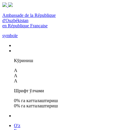
Ambassade de la République
d'Ouzbékistan
en République Française
symbole
Кўриниш
A
A
A
Шрифт ўлчами
0
% га катталаштириш
0
% га катталаштириш
O'z