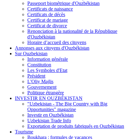
Passeport biométrique d'Ouzbékistan
Certificats de naissance
Certificats de décès
Certificat de mariage
Certificat de divorce
Renonciation à la nationalité de la République
d'Ouzbékistan
Horaire d’accueil des citoyens
Annonses aux citoyens d'Ouzbékistan
Sur Ouzbekistan
Information générale
Constitution
Les Symboles d'Etat
Président
L'Oliy Majlis
Gouvernement
Politique étrangère
INVESTIR EN OUZBÉKISTAN
"Uzbekistan - The Big Country with Big
Opportunities" magazine
Investir en Ouzbékistan
Uzbekistan Trade Info
Exportation de produits fabriqués en Ouzbékistan
Tourisme
Boukhara : formules de vacances