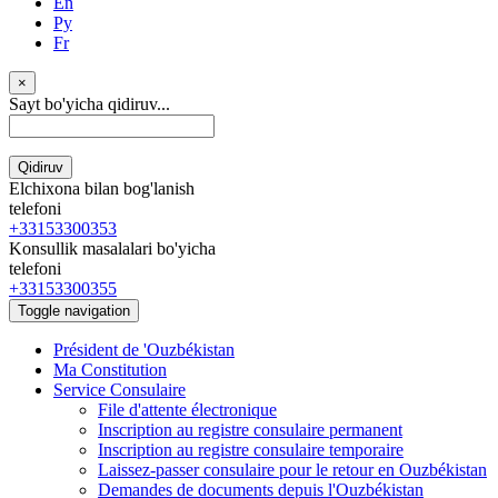
En
Ру
Fr
×
Sayt bo'yicha qidiruv...
Qidiruv
Elchixona bilan bog'lanish
telefoni
+33153300353
Konsullik masalalari bo'yicha
telefoni
+33153300355
Toggle navigation
Président de 'Ouzbékistan
Ma Constitution
Service Consulaire
File d'attente électronique
Inscription au registre consulaire permanent
Inscription au registre consulaire temporaire
Laissez-passer consulaire pour le retour en Ouzbékistan
Demandes de documents depuis l'Ouzbékistan