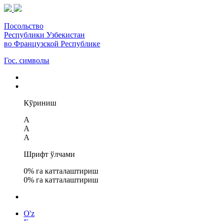
Посольство
Республики Узбекистан
во Французской Республике
Гос. символы
Кўриниш
A
A
A
Шрифт ўлчами
0
% га катталаштириш
0
% га катталаштириш
O'z