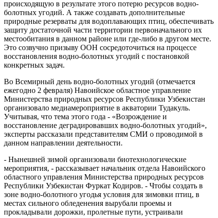
происходящую в результате этого потерю ресурсов водно-
болотных угодий. А также создавать дополнительные
природные резерваты для водоплавающих птиц, обеспечивать
защиту достаточной части территории первоначального их
местообитания в данном районе или где-либо в другом месте.
Это созвучно призыву ООН сосредоточиться на процессе
восстановления водно-болотных угодий с постановкой
конкретных задач.
Во Всемирный день водно-болотных угодий (отмечается
ежегодно 2 февраля) Навоий­ское областное управление
Министерства природных ресурсов Республики Узбекистан
организовало медиамероприятие в акватории Тудакуль.
Учитывая, что тема этого года - «Возрождение и
восстановление деградировавших водно-болотных угодий»,
эксперты рассказали представителям СМИ о проводимой в
данном направлении деятельности.
- Нынешней зимой организовали биотехнологические
мероприятия, - рассказывает начальник отдела Навоийского
областного управления Министерства природных ресурсов
Республики Узбекистан Фуркат Кодиров. - Чтобы создать в
зоне водно-болотного угодья условия для зимовки птиц, в
местах сильного обледенения вырубали проемы и
прокладывали дорожки, пролетные пути, устраивали