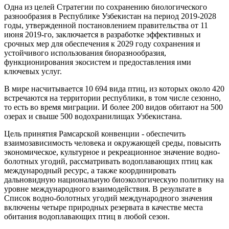
Одна из целей Стратегии по сохранению биологического
разнообразия в Республике Узбекистан на период 2019-2028
годы, утвержденной постановлением правительства от 11
июня 2019-го, заключается в разработке эффективных и
срочных мер для обеспечения к 2029 году сохранения и
устойчивого использования биоразнообразия,
функционирования экосис­тем и предоставления ими
ключевых услуг.
В мире насчитывается 10 694 вида птиц, из которых около 420
встречаются на территории республики, в том числе сезонно,
то есть во время миграции. И более 200 видов обитают на 500
озерах и свыше 500 водохранилищах Узбекистана.
Цель принятия Рамсарской конвенции - обеспечить
взаимозависимость человека и окружающей среды, повысить
экономическое, культурное и рекреационное значение водно-
болотных угодий, рассматривать водоплавающих птиц как
международный ресурс, а также координировать
дальновидную национальную биоэкологическую политику на
уровне международного взаимодействия. В результате в
Список водно-­болотных угодий международного значения
включены четыре природных резервата в качестве места
обитания водоплавающих птиц в любой сезон.