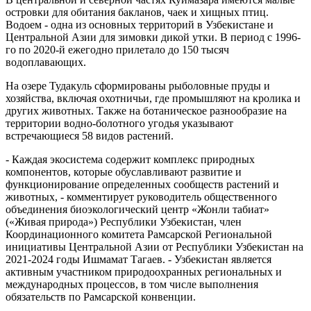
островки для обитания бакланов, чаек и хищных птиц.
Водоем - одна из основных территорий в Узбекистане и
Центральной Азии для зимовки дикой утки. В период с 1996-
го по 2020-й ежегодно прилетало до 150 тысяч
водоплавающих.
На озере Тудакуль сформированы рыболовные пруды и
хозяйства, включая охотничьи, где промышляют на кролика и
других животных. Также на ботаническое разнообразие на
территории водно-болотного угодья указывают
встречающиеся 58 видов растений.
- Каждая экосистема содержит комплекс природных
компонентов, которые обуславливают развитие и
функционирование определенных сообществ растений и
животных, - комментирует руководитель общественного
объединения биоэкологический центр «Жонли табиат»
(«Живая природа») Республики Узбекистан, член
Координационного комитета Рамсарской Региональной
инициативы Цент­ральной Азии от Республики Узбекистан на
2021-2024 годы Ишмамат Тагаев. - Узбекистан является
активным участником природоохранных региональных и
международных процессов, в том числе выполнения
обязательств по Рамсарской конвенции.