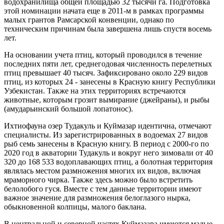
водохранилища общей площадью 32 тысячи га. Подготовка
этой номинации начата еще в 2011-м в рамках программы
малых грантов Рамсарской конвенции, однако по
техническим причинам была завершена лишь спустя восемь
лет.
На основании учета птиц, который проводился в течение
последних пяти лет, среднегодовая численность перелетных
птиц превышает 40 тысяч. Зафиксировано около 229 видов
птиц, из которых 24 - занесены в Красную книгу Республики
Узбекистан. Также на этих территориях встречаются
животные, которым грозит вымирание (джейраны), и рыбы
(амударьинский большой лопатонос).
Ихтиофауна озер Тудакуль и Куймазар идентична, отмечают
специалисты. Из зарегистрированных в водоемах 27 видов
рыб семь занесены в Красную книгу. В период с 2000-го по
2020 год в акватории Тудакуль и вокруг него зимовали от 40
320 до 168 533 водоплавающих птиц, а болотная территория
являлась местом размножения многих их видов, включая
мраморного чирка. Также здесь можно было встретить
белолобого гуся. Вместе с тем данные территории имеют
важное значение для размножения белоглазого нырка,
обыкновенной колпицы, малого баклана.
В центральной и северной частях Куймазара имеются малые