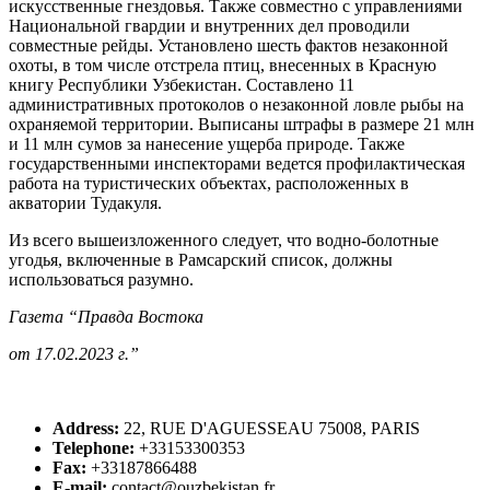
искусственные гнездовья. Также совместно с управлениями
Национальной гвардии и внут­ренних дел проводили
совместные рейды. Установлено шесть фактов незаконной
охоты, в том числе отстрела птиц, внесенных в Красную
книгу Республики Узбекистан. Составлено 11
административных протоколов о незаконной ловле рыбы на
охраняемой территории. Выписаны штрафы в размере 21 млн
и 11 млн сумов за нанесение ущерба природе. Также
государственными инспекторами ведется профилактическая
работа на туристических объектах, расположенных в
акватории Тудакуля.
Из всего вышеизложенного следует, что водно-болотные
угодья, включенные в Рамсарский список, должны
использоваться разумно.
Газета “Правда Востока
от 17.02.2023 г.”
Address:
22, RUE D'AGUESSEAU 75008, PARIS
Telephone:
+33153300353
Fax:
+33187866488
E-mail:
contact@ouzbekistan.fr