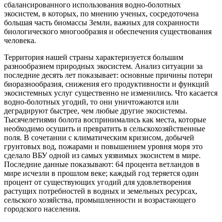
сбалансированного использования водно-болотных
экосистем, в которых, по мнению ученых, сосредоточена
большая часть биомассы Земли, важных для сохранности
биологического многообразия и обеспечения существования
человека.
Территория нашей страны характеризуется большим
разнообразием природных экосистем. Анализ ситуации за
последние десять лет показывает: основные причины потери
биоразнообразия, снижения его продуктивности и функций
экосистемных услуг существенно не изменились. Что касается
водно-болотных угодий, то они уничтожаются или
деградируют быстрее, чем любые другие экосистемы.
Тысячелетиями болота воспринимались как места, которые
необходимо осушить и превратить в сельскохозяйственные
поля. В сочетании с климатическим кризисом, добычей
грунтовых вод, пожарами и повышением уровня моря это
сделало ВБУ одной из самых уязвимых экосистем в мире.
Последние данные показывают: 64 процента ветландов в
мире исчезли в прош­лом веке; каждый год теряется один
процент от существующих угодий для удовлетворения
растущих потребностей в водных и земельных ресурсах,
сельского хозяйства, промышленности и возрастающего
городского населения.