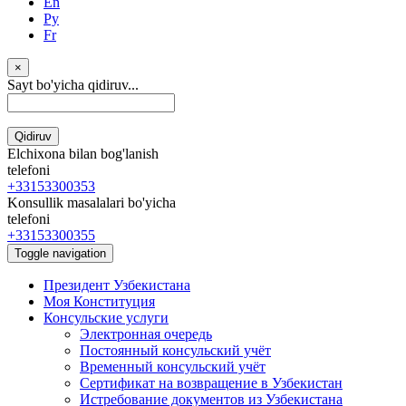
En
Ру
Fr
×
Sayt bo'yicha qidiruv...
Qidiruv
Elchixona bilan bog'lanish
telefoni
+33153300353
Konsullik masalalari bo'yicha
telefoni
+33153300355
Toggle navigation
Президент Узбекистана
Моя Конституция
Консульские услуги
Электронная очередь
Постоянный консульский учёт
Временный консульский учёт
Сертификат на возвращение в Узбекистан
Истребование документов из Узбекистана