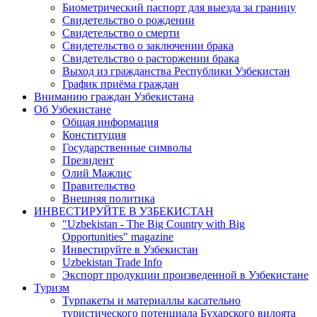
Биометрический паспорт для выезда за границу
Свидетельство о рождении
Свидетельство о смерти
Свидетельство о заключении брака
Свидетельство о расторжении брака
Выход из гражданства Республики Узбекистан
График приёма граждан
Вниманию граждан Узбекистана
Об Узбекистане
Общая информация
Конституция
Государственные символы
Президент
Олий Мажлис
Правительство
Внешняя политика
ИНВЕСТИРУЙТЕ В УЗБЕКИСТАН
"Uzbekistan - The Big Country with Big
Opportunities" magazine
Инвестируйте в Узбекистан
Uzbekistan Trade Info
Экспорт продукции произведенной в Узбекистане
Туризм
Турпакеты и материаллы касательно
туристического потенциала Бухарского вилоята