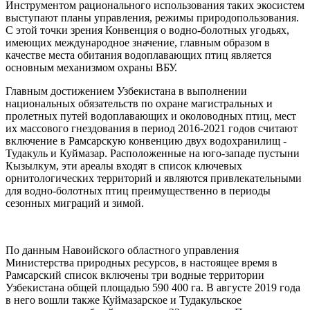
Инструментом рационального использования таких экосистем
выступают планы управления, режимы природопользования.
С этой точки зрения Конвенция о водно-болотных угодьях,
имеющих международное значение, главным образом в
качестве места обитания водоплавающих птиц является
основным механизмом охраны ВБУ.
Главным достижением Узбекистана в выполнении
национальных обязательств по охране магистральных и
пролетных путей водоплавающих и околоводных птиц, мест
их массового гнездования в период 2016-2021 годов считают
включение в Рамсарскую конвенцию двух водохранилищ -
Тудакуль и Куймазар. Расположенные на юго-западе пустыни
Кызылкум, эти ареалы входят в список ключевых
орнитологических территорий и являются привлекательными
для водно-болотных птиц преимущественно в периоды
сезонных миграций и зимой.
По данным Навоийского областного управления
Министерства природных ресурсов, в настоящее время в
Рамсарский список включены три водные территории
Узбекистана общей площадью 590 400 га. В августе 2019 года
в него вошли также Куймазарское и Тудакульское