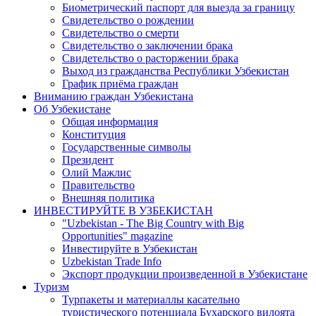
Биометрический паспорт для выезда за границу
Свидетельство о рождении
Свидетельство о смерти
Свидетельство о заключении брака
Свидетельство о расторжении брака
Выход из гражданства Республики Узбекистан
График приёма граждан
Вниманию граждан Узбекистана
Об Узбекистане
Общая информация
Конституция
Государственные символы
Президент
Олий Мажлис
Правительство
Внешняя политика
ИНВЕСТИРУЙТЕ В УЗБЕКИСТАН
"Uzbekistan - The Big Country with Big
Opportunities" magazine
Инвестируйте в Узбекистан
Uzbekistan Trade Info
Экспорт продукции произведенной в Узбекистане
Туризм
Турпакеты и материаллы касательно
туристического потенциала Бухарского вилоята