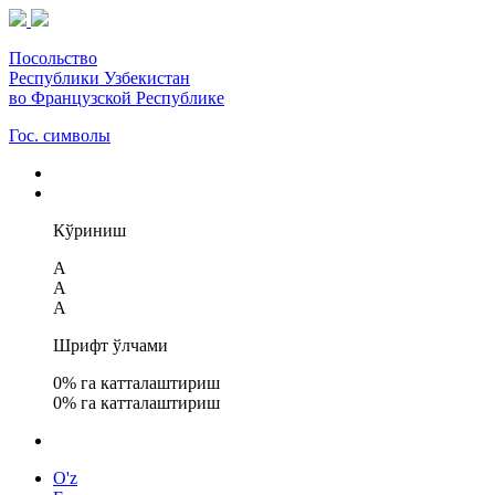
Посольство
Республики Узбекистан
во Французской Республике
Гос. символы
Кўриниш
A
A
A
Шрифт ўлчами
0
% га катталаштириш
0
% га катталаштириш
O'z