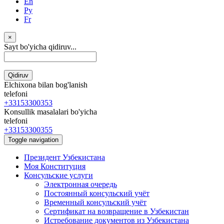
En
Ру
Fr
×
Sayt bo'yicha qidiruv...
Qidiruv
Elchixona bilan bog'lanish
telefoni
+33153300353
Konsullik masalalari bo'yicha
telefoni
+33153300355
Toggle navigation
Президент Узбекистана
Моя Конституция
Консульские услуги
Электронная очередь
Постоянный консульский учёт
Временный консульский учёт
Сертификат на возвращение в Узбекистан
Истребование документов из Узбекистана