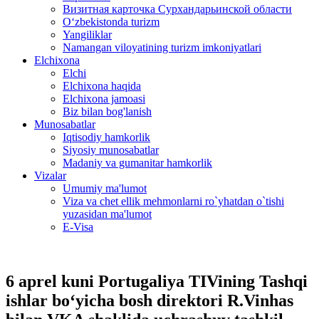
Визитная карточка Сурхандарьинской области
Oʻzbekistonda turizm
Yangiliklar
Namangan viloyatining turizm imkoniyatlari
Elchixona
Elchi
Elchixona haqida
Elchixona jamoasi
Biz bilan bog'lanish
Munosabatlar
Iqtisodiy hamkorlik
Siyosiy munosabatlar
Madaniy va gumanitar hamkorlik
Vizalar
Umumiy ma'lumot
Viza va chet ellik mehmonlarni ro`yhatdan o`tishi
yuzasidan ma'lumot
E-Visa
6 aprel kuni Portugaliya TIVining Tashqi
ishlar bo‘yicha bosh direktori R.Vinhas