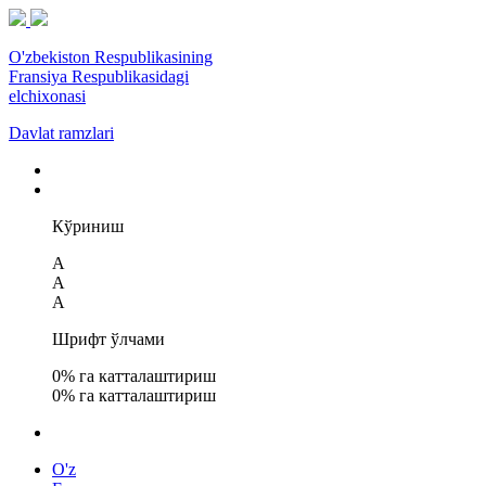
O'zbekiston Respublikasining
Fransiya Respublikasidagi
elchixonasi
Davlat ramzlari
Кўриниш
A
A
A
Шрифт ўлчами
0
% га катталаштириш
0
% га катталаштириш
O'z