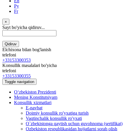
En
Ру
Fr
×
Sayt bo'yicha qidiruv...
Qidiruv
Elchixona bilan bog'lanish
telefoni
+33153300353
Konsullik masalalari bo'yicha
telefoni
+33153300355
Toggle navigation
Oʻzbekiston Prezidenti
Mening Konstitutsiyam
Konsullik xizmatlari
E-navbat
Doimiy konsullik ro'yxatiga turish
Vaqtinchalik konsullik ro'yxati
O`zbekistonga qaytish uchun guvohnoma (sertifikat)
Ozbekiston respublikasidan hujjatlarni sorab olish