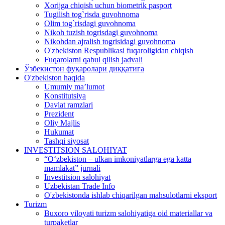
Xorijga chiqish uchun biometrik pasport
Tugilish tog`risda guvohnoma
Olim tog`risdagi guvohnoma
Nikoh tuzish togrisdagi guvohnoma
Nikohdan ajralish togrisidagi guvohnoma
O'zbekiston Respublikasi fuqaroligidan chiqish
Fuqarolarni qabul qilish jadvali
Ўзбекистон фуқаролари диққатига
O'zbekiston haqida
Umumiy ma’lumot
Konstitutsiya
Davlat ramzlari
Prezident
Oliy Majlis
Hukumat
Tashqi siyosat
INVESTITSION SALOHIYAT
“Oʻzbekiston – ulkan imkoniyatlarga ega katta
mamlakat” jurnali
Investitsion salohiyat
Uzbekistan Trade Info
O'zbekistonda ishlab chiqarilgan mahsulotlarni eksport
Turizm
Buxoro viloyati turizm salohiyatiga oid materiallar va
turpaketlar