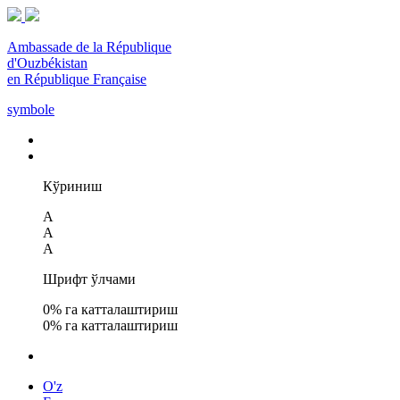
Ambassade de la République
d'Ouzbékistan
en République Française
symbole
Кўриниш
A
A
A
Шрифт ўлчами
0
% га катталаштириш
0
% га катталаштириш
O'z