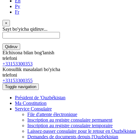
En
Ру
Fr
×
Sayt bo'yicha qidiruv...
Qidiruv
Elchixona bilan bog'lanish
telefoni
+33153300353
Konsullik masalalari bo'yicha
telefoni
+33153300355
Toggle navigation
Président de 'Ouzbékistan
Ma Constitution
Service Consulaire
File d'attente électronique
Inscription au registre consulaire permanent
Inscription au registre consulaire temporaire
Laissez-passer consulaire pour le retour en Ouzbékistan
Demandes de documents depuis l'Ouzbékistan