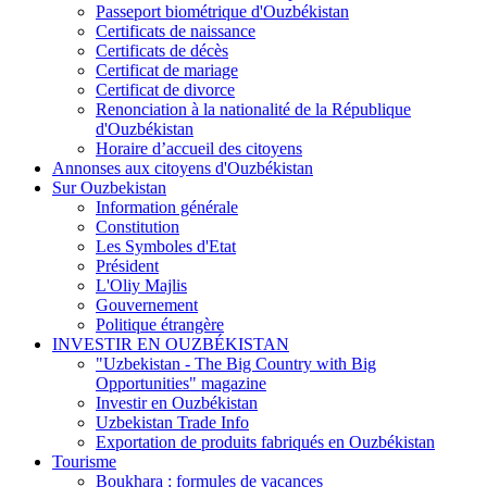
Passeport biométrique d'Ouzbékistan
Certificats de naissance
Certificats de décès
Certificat de mariage
Certificat de divorce
Renonciation à la nationalité de la République
d'Ouzbékistan
Horaire d’accueil des citoyens
Annonses aux citoyens d'Ouzbékistan
Sur Ouzbekistan
Information générale
Constitution
Les Symboles d'Etat
Président
L'Oliy Majlis
Gouvernement
Politique étrangère
INVESTIR EN OUZBÉKISTAN
"Uzbekistan - The Big Country with Big
Opportunities" magazine
Investir en Ouzbékistan
Uzbekistan Trade Info
Exportation de produits fabriqués en Ouzbékistan
Tourisme
Boukhara : formules de vacances