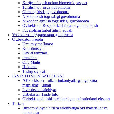
Xorijga chiqish uchun biometrik pasport
Tugilish tog`risda guvohnoma
Olim tog`risdagi guvohnoma
Nikoh tuzish togrisdagi guvohnoma
Nikohdan ajralish togrisidagi guvohnoma
O'zbekiston Respublikasi fuqaroligidan chiqish
Fuqarolarni qabul qilish jadvali
Ўзбекистон фуқаролари диққатига
O'zbekiston haqida
Umumiy ma’lumot
Konstitutsiya
Davlat ramzlari
Prezident
Oliy Majlis
Hukumat
Tashqi siyosat
INVESTITSION SALOHIYAT
“Oʻzbekiston – ulkan imkoniyatlarga ega katta
mamlakat” jurnali
Investitsion salohiyat
Uzbekistan Trade Info
O'zbekistonda ishlab chiqarilgan mahsulotlarni eksport
Turizm
Buxoro viloyati turizm salohiyatiga oid materiallar va
turpaketlar