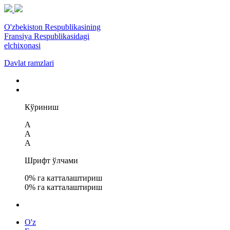
O'zbekiston Respublikasining
Fransiya Respublikasidagi
elchixonasi
Davlat ramzlari
Кўриниш
A
A
A
Шрифт ўлчами
0
% га катталаштириш
0
% га катталаштириш
O'z