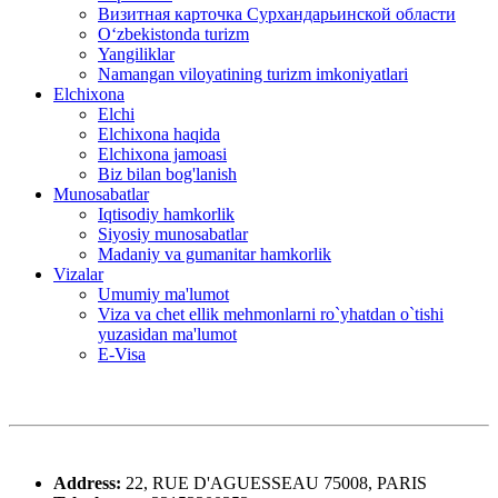
Визитная карточка Сурхандарьинской области
Oʻzbekistonda turizm
Yangiliklar
Namangan viloyatining turizm imkoniyatlari
Elchixona
Elchi
Elchixona haqida
Elchixona jamoasi
Biz bilan bog'lanish
Munosabatlar
Iqtisodiy hamkorlik
Siyosiy munosabatlar
Madaniy va gumanitar hamkorlik
Vizalar
Umumiy ma'lumot
Viza va chet ellik mehmonlarni ro`yhatdan o`tishi
yuzasidan ma'lumot
E-Visa
Address:
22, RUE D'AGUESSEAU 75008, PARIS