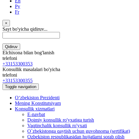
En
Ру
Fr
×
Sayt bo'yicha qidiruv...
Qidiruv
Elchixona bilan bog'lanish
telefoni
+33153300353
Konsullik masalalari bo'yicha
telefoni
+33153300355
Toggle navigation
Oʻzbekiston Prezidenti
Mening Konstitutsiyam
Konsullik xizmatlari
E-navbat
Doimiy konsullik ro'yxatiga turish
Vaqtinchalik konsullik ro'yxati
O`zbekistonga qaytish uchun guvohnoma (sertifikat)
Ozbekiston respublikasidan hujjatlarni sorab olish