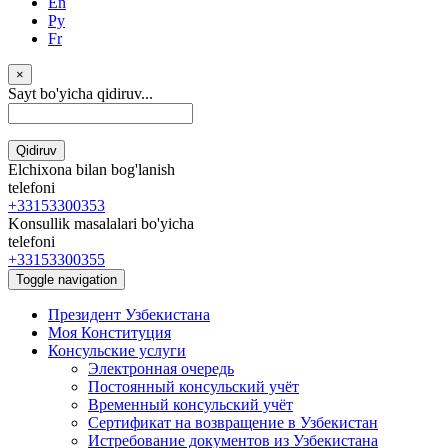
En
Ру
Fr
×
Sayt bo'yicha qidiruv...
Qidiruv
Elchixona bilan bog'lanish
telefoni
+33153300353
Konsullik masalalari bo'yicha
telefoni
+33153300355
Toggle navigation
Президент Узбекистана
Моя Конституция
Консульские услуги
Электронная очередь
Постоянный консульский учёт
Временный консульский учёт
Сертификат на возвращение в Узбекистан
Истребование документов из Узбекистана