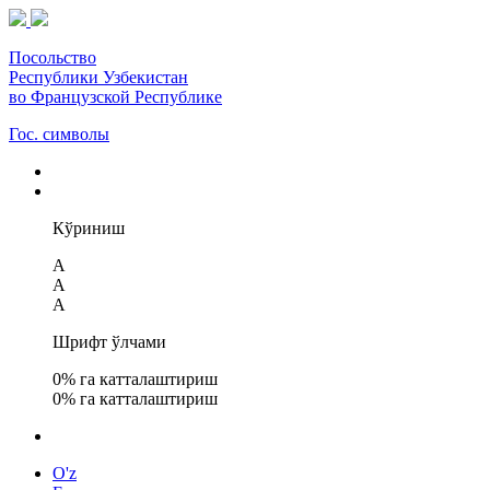
Посольство
Республики Узбекистан
во Французской Республике
Гос. символы
Кўриниш
A
A
A
Шрифт ўлчами
0
% га катталаштириш
0
% га катталаштириш
O'z