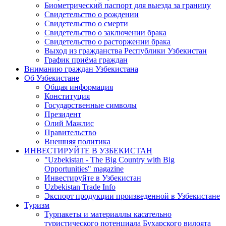
Биометрический паспорт для выезда за границу
Свидетельство о рождении
Свидетельство о смерти
Свидетельство о заключении брака
Свидетельство о расторжении брака
Выход из гражданства Республики Узбекистан
График приёма граждан
Вниманию граждан Узбекистана
Об Узбекистане
Общая информация
Конституция
Государственные символы
Президент
Олий Мажлис
Правительство
Внешняя политика
ИНВЕСТИРУЙТЕ В УЗБЕКИСТАН
"Uzbekistan - The Big Country with Big
Opportunities" magazine
Инвестируйте в Узбекистан
Uzbekistan Trade Info
Экспорт продукции произведенной в Узбекистане
Туризм
Турпакеты и материаллы касательно
туристического потенциала Бухарского вилоята