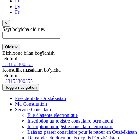
En
Ру
Fr
×
Sayt bo'yicha qidiruv...
Qidiruv
Elchixona bilan bog'lanish
telefoni
+33153300353
Konsullik masalalari bo'yicha
telefoni
+33153300355
Toggle navigation
Président de 'Ouzbékistan
Ma Constitution
Service Consulaire
File d'attente électronique
Inscription au registre consulaire permanent
Inscription au registre consulaire temporaire
Laissez-passer consulaire pour le retour en Ouzbékistan
Demandes de documents depuis l'Ouzbékistan