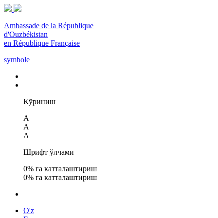
Ambassade de la République
d'Ouzbékistan
en République Française
symbole
Кўриниш
A
A
A
Шрифт ўлчами
0
% га катталаштириш
0
% га катталаштириш
O'z