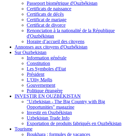
Passeport biométrique d'Ouzbékistan
Certificats de naissance
Certificats de décès
Certificat de mariage
Certificat de divorce
Renonciation à la nationalité de la République
d'Ouzbékistan
Horaire d’accueil des citoyens
Annonses aux citoyens d'Ouzbékistan
Sur Ouzbekistan
Information générale
Constitution
Les Symboles d'Etat
Président
L'Oliy Majlis
Gouvernement
Politique étrangère
INVESTIR EN OUZBÉKISTAN
"Uzbekistan - The Big Country with Big
Opportunities" magazine
Investir en Ouzbékistan
Uzbekistan Trade Info
Exportation de produits fabriqués en Ouzbékistan
Tourisme
Boukhara : formules de vacances